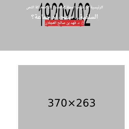
الرئيسية
ارشيف المجلة
العدد 287
معركة النص
السلفية... منهج، أم جماعة؟
د. فهد بن صالح العجلان