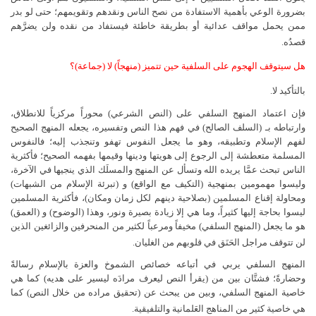
بضرورة الوعي بأهمية الاستفادة من نصح الناس ونقدهم وتقويمهم؛ حتى لو بدر
ممن يحمل مواقف عدائية أو بطريقة خاطئة فيستفاد من نقده ولن يضرَّهم
قصدُه.
هل سيتوقف الهجوم على السلفية حين تتميز (منهجاً) لا (جماعة)؟
بالتأكيد لا.
فإن اعتماد المنهج السلفي على (النص الشرعي) محوراً مركزياً للانطلاق،
وارتباطه بـ (السلف الصالح) في فهم هذا النص وتفسيره، يجعله المنهج الصحيح
لفهم الإسلام وتطبيقه، وهو ما يجعل النفوس تهفو وتنجذب إليه؛ فالنفوس
المسلمة متعطشة إلى الرجوع إلى هويتها ودينها وقيمها بفهمه الصحيح؛ فأكثرية
الناس تبحث عمَّا يريده الله وتسأل عن المنهج والمسلَك الذي ينجيها في الآخرة،
وليسوا مهمومين بمنهجية (التكيف مع الواقع) و (تبرئة الإسلام من الشبهات)
ومحاولة إقناع المسلمين (بصلاحية دينهم لكل زمان ومكان)، فأكثرية المسلمين
ليسوا بحاجة إليها كثيراً، وما هي إلا زيادة بصيرة ونور، وهذا (الوضوح) و (العمق)
هو ما يجعل (المنهج السلفي) مخيفاً ومرعباً لكثير من المنحرفين والزائغين الذين
لن تتوقف مراجل الحَنَق في قلوبهم من الغليان.
المنهج السلفي يربي في أتباعه خصائص الشموخ والعزة بالإسلام رسالةً
وحضارةً؛ فشتَّان بين من (يقرأ النص ليعرف مرادَه ليسير على هديه) كما هي
خاصية المنهج السلفي، وبين من يبحث عن (تحقيق مراده من خلال النص) كما
هي خاصية كثير من المناهج العَلمانية والتلفيقية.