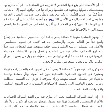
5 -
أن الأخطاء التي يقع فيها الشخص لا تخرجه عن السلفية ما دام أنه ملتزم بها
ومستمسك بأصولها ومجتهد في تطبيقها ومراعاتها في الواقع، اللهم إلا أن يخالف
أصلاً كليّاً من أصول السُّنة، أو تكثر مخالفته وتطَّرد في عدد من القضايا الجزئية
مما يصل لحد الانحراف في الأصل الكلي
، مع أهمية التأكيد على أن هذا حكم
[1]
على الوصف لا العين؛ إذ في الحكم على أعيان الأشخاص من الضوابط ما يقتضي
شديد التورع والاحتياط فيه.
6 -
وكون السلفية منهجاً لا جماعة يعني بداهة أن المنتسبين للسلفية هم قِطَاع
واسع جداً من العالم العربي والإسلامي، بل هم الأصل في عموم المسلمين؛
فالأصل في المسلم أن يتبع الدليل ويسير خلفه بمنهجية فهم الصحابة، ومن شذَّ
عنه فهو المخالف؛ فالسلفية هي القاعدة والأصل وليس الاستثناء؛ فمحاولة
تقزيمها في جماعة محددة أو اختزالها في قضايا معيَّنة هو جهل من بعض الناس أو
أسلوب ماكر من بعض المنحرفين لمآرب لا تخفى.
7 -
وكون السلفية منهجاً لا جماعة لا يعني أنه كل الاجتهادات والتفسيرات مقبولة
ومعتبرة في المنهج السلفي؛ فالسلفية منهج له أصوله وثَمَّ مساحة واسعة
للاجتهاد في محيطه، فسعة منهجه وثراء مقولاته لا تؤدي إلى النسبية المطلقة
وغياب الحدود الفاصلة التي تكشف الاجتهادات المقبولة داخل المنهج السلفي
والاجتهادات المخالفة له.
8 -
إن النقد الموجَّه للسلفية يجب أن يفرَّق فيه بين النقد الموجَّه للجماعات
والأفراد المنتسبين للسلفية؛ فهذا نقد مقبول ومعتبَر شريطة أن يكون عادلاً وأن
يكون النقد لأفعال السلفيين لا إلى نفس السلفية، والسلفيون هم أَوْلى الناس