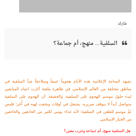
شارك:
السلفية... منهج، أم جماعة؟
تشهد الساحة الإعلامية هذه الأيام هجوماً عنيفاً ومتلاحقاً ضدَّ السلفية في
مناطق مختلفة من العالم الإسلامي، في ظاهرة ملفتة أثارت انتباه المتابعين
لبدء حلول موسم الهجوم على السلفية، والحقيقة: أن الهجوم على السلفية
متواصل أبداً لا يتوقف صريره، يشتعل في أوقات ويخفت لهبه في أُخَر؛ فليس
ثَمَّ موسم للطعن في السلفية؛ لأنه غذاء يومي لكثير من الحانقين والخائفين
من الخيار الإسلامي.
هل السلفية منهج، أم جماعة وحزب معين؟