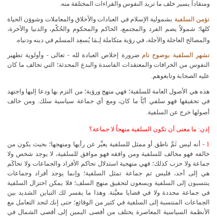
ومنقاداً يسير خلف ما تريد النفوس والقراءات المختلفة منه.
تؤمن السلفية
بشمولية الإسلام في العبادات والأخلاق والمعاملات وشوؤن الحياة
كلها؛ شمولاً يضم الفرد والمجتمع، الحاكم والمحكوم والحُكْم، والدنيا والآخرة،
والمصالح العاجلة والآجلة، في رؤية متكاملة لِـمَا يُسعِد المسلم في دينه ودنياه.
تشهر السلفية بوضوح تام
ضرورة إخلاص العبادة لله - تعالى - وأولوية تطهير
النفوس من الخرافات والمعتقدات الفاسدة والبدع المحدثة؛ التي تخالف ما كان
عليه الصحابة وتابعوهم.
هذه هي الأصول العامة للسلفية؛ فهي منهج ورؤية؛ من التزم بها ودعا إليها واجتهد
في تحقيقها فهو سلفي أيّاً ما كان، ومع أي جماعة سياسية سلك. ومن خالف
أصولها خرج عن السلفية.
إذن: ما معنى أن تكون السلفية منهجاً لا جماعة؟
1 -
أنه ليس ثَمَّ ناطق أو ممثل للسلفية يعبِّر عن رأيها ومنهجها؛ بحيث يكون من
خالفه فهو مخالف للسلفية ومن وافقه فهو موافق للسلفية، لا يوجد شخص ولا
جماعة ولا حزب كذلك؛ فهي منهجية استدلال تحاكم الأفراد والجماعات ولا تحاكَم
هي إلى أحد، فليس ثم جماعة تمثل السلفية؛ وإنما يوجد أفراد وجماعات
ينتسبون إلى السلفية ويسعون لتحقيق منهج السلف؛ فلا يمكن اختزال السلفية
في جماعة محددة ولا في قضايا معيَّنة. وهذا ما يفسر لك التباين الشديد بين
الجماعات المنتسبة إلى السلفية في كثير من الوقائع؛ حتى إنك لتجد التعامل مع
الأنظمة السياسية المعاصرة يختلف من أقصى اليمين إلى أقصى الشمال في