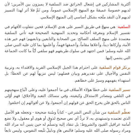
أكثرية المشاركين في إشعال الحرائق ضد السلفية لا يميزون بين الأمرين؛ لأن
لديهم خصومةً عميقةً مع المنهج الإسلامي عموماً، ومن ثَمَّ فلا أثر لهذا التمييز
لديهم لأن النقد متَّجه بشكل أساسي إلى المنهج الإسلامي.
السلفية:
هي منهجٌ في طريق السير على هدي الإسلام: فحين تتفاوت الأفهام في
تفسير الإسلام ومعرفة أحكامه وتحديد المنهجية الصحيحة فيه تأتي السلفية
معتمدة على منهج السلف الصالح: من الصحابة والتابعين وتابعيهم؛ فهم خير هذه
الأمة، وأزكاها ديناً، وأعلاها مقاماً، وأعمقها فهماً، وأعلمها بما كان عليه النبي صلى
الله عليه وسلم؛ فمن اجتهد في سلوك طريقهم فهو سلفي أيّاً ما كانت الجماعة
التي ينتمي إليها.
يرتكز قوام السلفية
على احترام هذا الجيل الإسلامي الفريد والاقتداء به، وتربية
النفس والأجيال على تقديرهم وبيان فضلهم؛ ليس تنزيهاً لهم عن الخطأ؛ بل
استهداء بفهمهم وسيرٌ على خطاهم.
تسير السلفية
على خطا هؤلاء الأسلاف في ما أجمعوا عليه، وعلى اتِّباع منهجيتهم
في التلقي ومصادر الاستدلال وكيفيته، وفي مسالك التعبد والأخلاق؛ فهم أَوْلى
الناس بالحق فلن يخرج الحق عن قولهم إن أجمعوا، ولا عن أقوالهم إن اختلفوا.
تعظِّم السلفية
من شأن النص الشرعي - كتاباً وسُنة صحيحة - وتجعله هو الأصل
الذي تعتمده وتستهدي به، لا تردُّ أي نص صحيح لذوق أو هوى أو معقول، ولا تضع
أمامه عراقيل القيود والشروط؛ بل تنقاد إليه وتسلِّم له حين يتبين أنه مراد الله
ومراد رسوله صلى الله عليه وسلم؛ فالنص هادٍ ودليلٌ تتَّبعه النفوس، وليس تابعاً