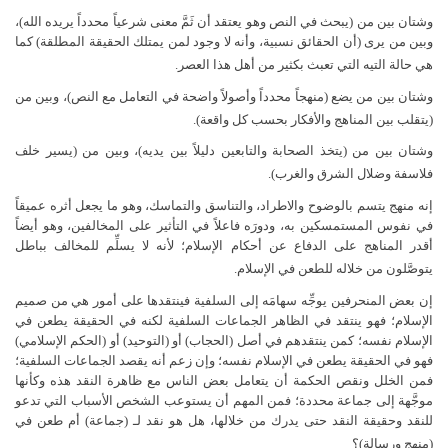
وشتان بين من (يبحث في النص وهو يعتقد أن ثَمَّ معنى شرعياً محدداً يريده الله)،
وبين من يرى (أن الحقائق نسبية، وأنه لا وجود لمن يمتلك الحقيقة المطلقة) كما
هي حالة التيه التي تعبث بكثير من أهل هذا العصر.
وشتان بين من يضع (منهجاً محدداً وأصولاً واضحة في التعامل مع النص)، وبين من
(يتقلب بين المناهج والأفكار بحسب كل واقعة).
وشتان بين من (يتخذ الصحابة والتابعين دليلاً بين يديه)، وبين من (يسير خلف
فلاسفة وضلال الشرق والغرب).
إنه منهج يتسم بالوضوح والاطراد، والتناسق والتماسك، وهو ما يجعل أثره عميقاً
في نفوس المستمسكين به، ودورَه فاعلاً في التأثير على المخالفين، وهو أيضاً
أقدر المناهج على الدفاع عن أحكام الإسلام؛ لأنه لا يسلِّم للمخالف بباطل
يتوصَّلون من خلاله للطعن في الإسلام.
إن بعض المنحرفين يوجِّه سهامَه إلى السلفية فينتقدها على أمور هي من صميم
الإسلام؛ فهو ينتقد في الظاهر الجماعات السلفية لكنه في الحقيقة يطعن في
الإسلام نفسه؛ كمن ينتقدهم في أصل (الحجاب) أو (التوحيد) أو (الحكم الإسلامي)
فهو في الحقيقة يطعن في الإسلام نفسه؛ وإن زعم أنه يقصد الجماعات السلفية؛
فمن الخلل ونقص الحكمة أن يتعامل بعض الناس مع ظاهرة النقد هذه وكأنها
موجَّهة إلى جماعة محددة؛ فمن المهم أن يستوعب الشخص الأسباب التي تدعو
للنقد وحقيقة النقد حتى يدرك من خلالها، هل هو نقد لـ (جماعة) أم طعن في
(منهج ورسالة)؟