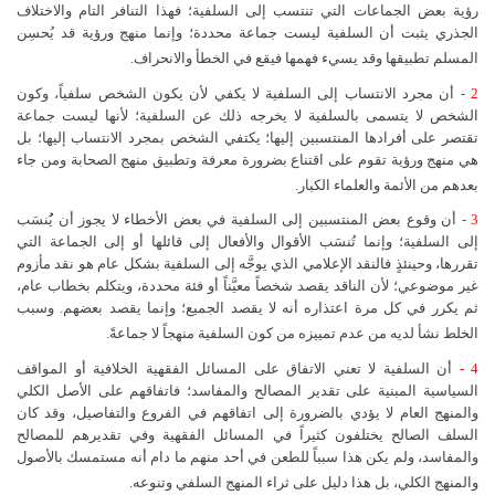
رؤية بعض الجماعات التي تنتسب إلى السلفية؛ فهذا التنافر التام والاختلاف
الجذري يثبت أن السلفية ليست جماعة محددة؛ وإنما منهج ورؤية قد يُحسِن
المسلم تطبيقها وقد يسيء فهمها فيقع في الخطأ والانحراف.
2 -
أن مجرد الانتساب إلى السلفية لا يكفي لأن يكون الشخص سلفياً، وكون
الشخص لا يتسمى بالسلفية لا يخرجه ذلك عن السلفية؛ لأنها ليست جماعة
تقتصر على أفرادها المنتسبين إليها؛ يكتفي الشخص بمجرد الانتساب إليها؛ بل
هي منهج ورؤية تقوم على اقتناع بضرورة معرفة وتطبيق منهج الصحابة ومن جاء
بعدهم من الأئمة والعلماء الكبار.
3 -
أن وقوع بعض المنتسبين إلى السلفية في بعض الأخطاء لا يجوز أن يُُنسَب
إلى السلفية؛ وإنما تُنسَب الأقوال والأفعال إلى قائلها أو إلى الجماعة التي
تقررها، وحينئذٍ فالنقد الإعلامي الذي يوجَّه إلى السلفية بشكل عام هو نقد مأزوم
غير موضوعي؛ لأن الناقد يقصد شخصاً معيَّناً أو فئة محددة، ويتكلم بخطاب عام،
ثم يكرر في كل مرة اعتذاره أنه لا يقصد الجميع؛ وإنما يقصد بعضهم. وسبب
الخلط نشأ لديه من عدم تمييزه من كون السلفية منهجاً لا جماعةً.
4 -
أن السلفية لا تعني الاتفاق على المسائل الفقهية الخلافية أو المواقف
السياسية المبنية على تقدير المصالح والمفاسد؛ فاتفاقهم على الأصل الكلي
والمنهج العام لا يؤدي بالضرورة إلى اتفاقهم في الفروع والتفاصيل، وقد كان
السلف الصالح يختلفون كثيراً في المسائل الفقهية وفي تقديرهم للمصالح
والمفاسد، ولم يكن هذا سبباً للطعن في أحد منهم ما دام أنه مستمسك بالأصول
والمنهج الكلي، بل هذا دليل على ثراء المنهج السلفي وتنوعه.