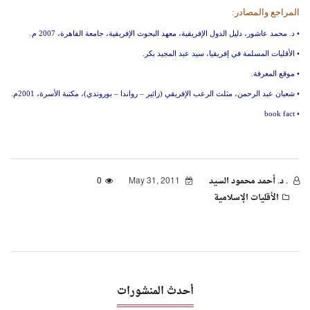
المراجع والمصادر:
• د. محمد عاشور، دليل الدول الإفريقية، معهد البحوث الإفريقية، جامعة القاهرة، 2007 م.
• الأقليات المسلمة في إفريقيا، سيد عبد المجيد بكر.
• موقع المعرفة.
• شعبان عبد الرحمن، مثلث الرعب الإفريقي (زائير – رواندا – بوروندي)، مكتبة الأسرة، 2001م.
book
fact
•
. د. أحمد محمود السيد
May 31, 2011
0
الأقليات الإسلامية
أحدث المنشورات