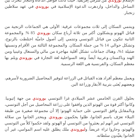
الإسلام
بوروندي
من شرقي إفريقيا؛ حيث كانت قوافل الدعاة والتجار تتحرك بين
الساحل والداخل، وازدهرت الدعوة الإسلامية في
بوروندي
في عهد سلاطين
زنجبار.
وينتمي السكان إلى ثلاث مجموعات عرقية: الأولى هي الجماعات الزنجية من
قبائل الهوتو ويشكلون أكثر من ثلاثة أرباع سكان
بوروندي
85 %. والمجموعة
الثانية تتكون من قبائل التوتسي وتنتمي إلى أصول حاميَّة اختلطت بالزنوج،
وتشكل حوالي 14 % من جملة السكان. والمجموعة الثالثة من الأقزام ونسبتها
ضئيلة 1%، وهناك جماعات تشكل أقلية مهاجرة من مالي والسنغال وغينيا ومن
الهند وباكستان وعربية أيضاً. وتعد السواحلية لغة التجارة في
بوروندي
ويلم بها
معظم السكان، والفرنسية هي اللغة الرسمية.
ويعمل معظم أفراد هذه القبائل في الزراعة لتوفير المحاصيل الضرورية لأسرهم،
وبعضهم يُعنَى بتربية الأبقار وزراعة البن.
بحلول القرن الخامس عشر الميلادي غزا التوتسي
بوروندي
من جهة إثيوبيا.
وكانوا أكثر قوة من الهوتو الذين وافقوا على زراعة المحاصيل من أجل التوتسي،
وبالمقابل وافق التوتسي على حماية الهوتو؛ إلا أن مجموعة صغيرة من طبقة
النبلاء تعرَف باسم الجانوا، ظلوا يحكمون
بوروندي
. وينحدر الجانوا من سلالة
التوتسي غير أنهم لم يعتبَروا من التوتسي أو الهوتو. ولقد حكموا كلاً من التوتسي
والهوتو، وحازوا ثراء عريضاً. و
لبوروندي
ملك يطلق عليه اسم الموامي، غير أن
الجانوا يقيِّدون سلطاته.