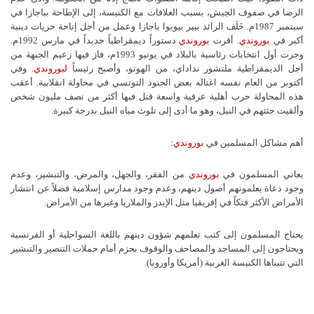
الرضا في صفوف الجيش، بسبب العلاقات مع الكنيسة، إلى الإطاحة بباجازا في
سبتمبر 1987م. خَلَف الرائد بيير بيويوا باجازا وعمل من أجل إتاحة حريات دينية
أكبر في
بوروندي
. أقرت
بوروندي
دستوراً ديمقراطياً جديداً في مارس 1992م.
وجرت أول انتخابات رئاسية بالبلاد في يونيو 1993م، فاز فيها زعيم الجبهة من
أجل الديمقراطية ملتشور نداداي، من الهوتو، وأصبح رئيساً
لبوروندي
. وفي
أكتوبر من العام نفسه اغتاله بعض الجنود التوتسي في محاولة انقلابية. أعقب
هذه المحاولة حرب أهلية عرقية واسعة قتل فيها أكثر من نصف مليون شخص
وألقيت جثثهم في النيل، وهو ما أدى إلى تلوث مياه النيل بدرجة كبيرة.
أهم مشاكل المسلمين في
بوروندي
:
يعاني المسلمون في
بوروندي
من الفقر، والجهل، والمرض، والتبشير، وعدم
وجود دعاة يعلمونهم أصول دينهم، وعدم وجود مدارس إسلامية فضلاً عن انتشار
الأمراض الأكثر فتكاً في إفريقيا مثل الإيدز والملاريا وغيرها من الأمراض.
يحتاج المسلمون إلى كتب تعلمهم شؤون دينهم باللغة السواحلية أو الفرنسية
ويحتاجون إلى المساجد والمصاحف والوقوف بحزم أمام حملات التنصير والتبشير
التي تتبناها الكنيسة الغربية (أمريكا وأوروبا).