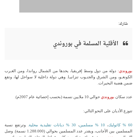
شارك:
الأقلية المسلمة في بوروندي
بوروندي:
دولة من دول وسط إفريقيا، يحدها من الشمال رواندا، ومن الغـرب
الكونغـو، ومن الشرق والجنـوب تنزانيـا. وهي دولة داخلية لا سواحل لها، وتقع
ضمن هضبة البحيرات.
عدد سكان
بوروندي
حوالي 10 ملايين نسمة (بحسب إحصائية عام 2007م).
تتوزع الأديان على النحو التالي:
60 % كاثوليك
،
10 % مسلمين
،
30 % ديانات تقليدية محلية
. وترتفع نسبة
المسلمين بين الأجانب، ويقدر عدد المسلمين بحوالي (1.288.000 نسمة). وصل