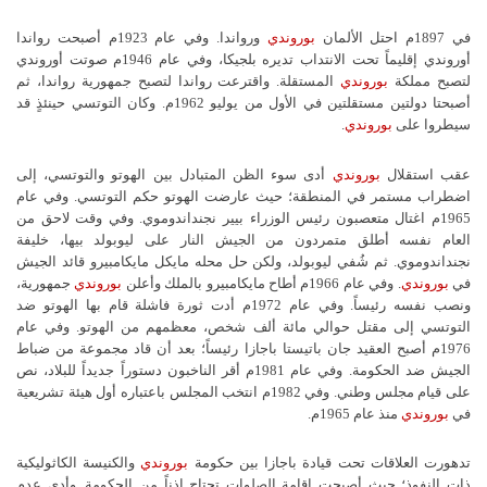
في 1897م احتل الألمان
بوروندي
ورواندا. وفي عام 1923م أصبحت رواندا
أوروندي إقليماً تحت الانتداب تديره بلجيكا، وفي عام 1946م صوتت أوروندي
لتصبح مملكة
بوروندي
المستقلة. واقترعت رواندا لتصبح جمهورية رواندا، ثم
أصبحتا دولتين مستقلتين في الأول من يوليو 1962م. وكان التوتسي حينئذٍ قد
سيطروا على
بوروندي
.
عقب استقلال
بوروندي
أدى سوء الظن المتبادل بين الهوتو والتوتسي، إلى
اضطراب مستمر في المنطقة؛ حيث عارضت الهوتو حكم التوتسي. وفي عام
1965م اغتال متعصبون رئيس الوزراء بيير نجنداندوموي. وفي وقت لاحق من
العام نفسه أطلق متمردون من الجيش النار على ليوبولد بيها، خليفة
نجنداندوموي. ثم شُفي ليوبولد، ولكن حل محله مايكل مايكامبيرو قائد الجيش
في
بوروندي
. وفي عام 1966م أطاح مايكامبيرو بالملك وأعلن
بوروندي
جمهورية،
ونصب نفسه رئيساً. وفي عام 1972م أدت ثورة فاشلة قام بها الهوتو ضد
التوتسي إلى مقتل حوالي مائة ألف شخص، معظمهم من الهوتو. وفي عام
1976م أصبح العقيد جان باتيستا باجازا رئيساً؛ بعد أن قاد مجموعة من ضباط
الجيش ضد الحكومة. وفي عام 1981م أقر الناخبون دستوراً جديداً للبلاد، نص
على قيام مجلس وطني. وفي 1982م انتخب المجلس باعتباره أول هيئة تشريعية
في
بوروندي
منذ عام 1965م.
تدهورت العلاقات تحت قيادة باجازا بين حكومة
بوروندي
والكنيسة الكاثوليكية
ذات النفوذ؛ حيث أصبحت إقامة الصلوات تحتاج إذناً من الحكومة. وأدى عدم