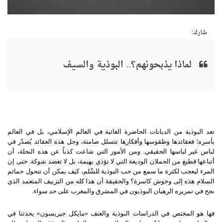
شارك:
لماذا يذبحونهم؟.. البوذية والسيف
تعد البوذية من الديانات الحاضرة الغائبة في العالم الإسلامي، بل في العالم
بأسره؛ فعقائدها وطقوسها وأفكارها تتسلل صامتة، وجل هذه العقائد يُصدّر في
لباس غير لباسها الحقيقي. ومن الأمور التي شاعت كذباً عن هذه النحلة، أن
أتباعها قطيع من الحملان الوديعة التي لا تؤذي بهيمة، بل لا تعضد شوكة. حتى إن
المرء ليعجب لكثرة ما سمع من حب البوذية للسِّلم، كيف يمكن أن تتحول حمائم
السلام هذه إلى وحوش كاسرة؟ والحقيقة أن هذا كله من التزييف المتعمد الذي
نجح في تمريره الرهبان البوذيون في المشرق والمغرب على حد سواء.
فها هو المختص في الدراسات البوذية والعنف «مايكل جيريسون» يحدثنا في