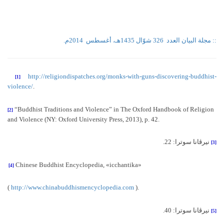
:: مجلة البيان العدد
326 شوّال 1435هـ، أغسطس
2014م.
http://religiondispatches.org/monks-with-guns-discovering-buddhist-
[1]
violence
/
.
“
Buddhist Traditions and Violence
”
in The Oxford Handbook of Religion
[2]
and Violence (NY: Oxford University Press, 2013), p. 42
.
نيرڤانا سوترا
: 22.
[3]
Chinese Buddhist Encyclopedia
, «
icchantika
»
[4]
(
http://www.chinabuddhismencyclopedia.com
).
نيرڤانا سوترا
: 40.
[5]