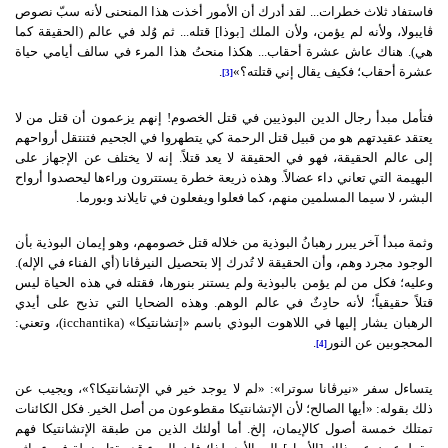
فاستفاد ثلاث خطرات... لقد أدرك أن الأمور أخذت هذا المنحنى لأنه سبّ نصوص
ڤايبولا، ولأنه لم يؤمن، ولأن الملك [بوذا] قتله... ثم وُلد في عالم (الحقيقة كما
هي). هناك عاش عشرة أحقاب... هكذا منحتُ هذا المرء في سالف أيامي حياة
عشرة أحقاب؛ فكيف يقال إني قتلته؟»
.
[3]
فتأمل مبدأ رجال الدين البوذيين في قتل الخصوم! إنهم يزعمون أن قتل من لا
يعتقد عقيدتهم هو من قبيل قتل الرحمة كي يتطهروا في الجحيم فتنتقل أرواحهم
إلى عالم الحقيقة، فهو في الحقيقة لا يعد قتلاً. إنه لا يختلف عن الإجهاز على
البهيمة التي تعاني داء عضالاً. وهذه ذريعة خطرة يستترون وراءها ليحصدوا أرواح
البشر، لا سيما المسلمين منهم، كما فعلوا ويفعلون في تايلاند وبورما.
وثمة مبدأ آخر يبرر رهبانُ البوذية من خلاله قتل خصومهم، وهو إيمان البوذية بأن
الوجود مجرد وهم، وأن الحقيقة لا تُدرك إلا بتحصيل النيرڤانا (أي الفناء في الإله).
وعليه؛ فكل من لم يؤمن بالبوذية ولم يستنر بنورها، فقتله في هذه الحياة ليس
قتلاً حقيقياً؛ لأنه حادِثٌ في عالم الوهم. وهذه الضحايا التي تذبح على أيدي
الرهبان يشار إليها في اللاهوت البوذي باسم «إتشانتيكا» (
icchantika
)، وتعني:
المحجوبين عن النور
.
[4]
يتساءل سفر «نيرڤانا سوترا»: «لم لا يوجد خير في الإتشانتيكا؟»، ويجيب عن
ذلك بقوله: «أيها الصالح؛ لأن الإتشانتيكا مقطوعون من أصل الخير. فكل الكائنات
تمتلك خمسة أصول كالإيمان، إلخ. أما أولئك الذين من طبقة الإتشانتيكا فهم