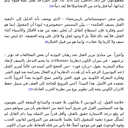
مقطوعون عن ذلك [الأصل] إلى الأبد. لذا؛ فإن المرء قد يقتل نملة فيبوء بإثم
إيذائها، أما قتل واحد من الإتشانتيكا فلا يُعد ذنباً»
.
[5]
وفي سفر «سوستيتاماتي باريبريتشا» – الذي يوصف بأنه الدليل إلى «كيفية
القتل بسيف الحكمة» –، يبيّن المستنير «منجوشري» لبوذا أن المقتول إنما هو
اسم وفكرة، فإن استطاع القاتل أن يُخلي ذهنه من هذه الأفكار والأسماء أثناء
القتل، فلا يُعد ذلك قتلاً، بل لا وجود لقتل ولا قاتل على وجه الحقيقة، «إذ ليس ثمة
سيف ولا كارما ولا عقاب»، وإنما هو من قبيل الخيال
.
[6]
وأخيراً.. من مبادئ تبرير القتل عند رهبان البوذية أن بعض المخالفات قد تؤثر –
بزعمهم – في ميزان الكون (دهارما «
Dharma
»)، ما يحتم التدخل بالسيف لإنقاذ
سلام البشرية. يقول «برنارد فور»: «من الحجج التي تُستدعى غالباً لتبرير القتل
[عند البوذيين]، الزعم بأنه إن هُددت الدهارما لزم القتال بشراسة ضد قوى الشر.
وفكرة المعركة الكونية بين قوى الخير والشر تمنح البوذية بعداً أخروياً كانت
تفتقده في الأصل. هذا المبدأ: أعني الترويج للحاجة إلى العنف في سبيل حفظ
الاتزان الكوني يتجه إلى تطوير نوع من نظرية الحرب العادلة»
.
[7]
خلاصة القول: إن البوذيين لا يقاتلون بلا عقيدة، والمذابح البشعة التي يقومون
بها ضد المسلمين العزل في شرق آسيا نابعة من اعتقادهم بأن من سواهم ممن
لم يبلغ درجة الاستنارة حقيق بالقتل، وأقل قدراً من النملة، وما دام القاتل لم
يُشكِّل صورة ذهنية للمقتول (كما يعلمنا تلاميذهم من المروّجين لقانون الجذب
وقوة الوجود)، فهو غير موجود أصلاً، فلا بأس من قتله للحفاظ على ميزان الكون.