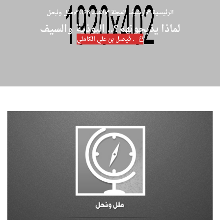
الرئيسية
ارشيف المجلة
العدد 326
مـِلـل ونـِحـل
لماذا يذبحونهم؟.. البوذية والسيف
. فيصل بن علي الكاملي