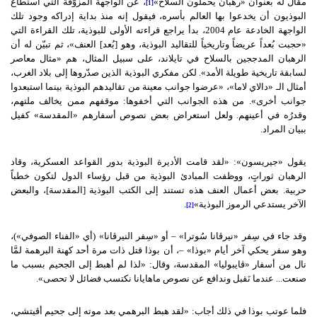
مقال له بعنوان «رهبانٌ يحملون السلاح»
، عن الواجهة المزوّقة التي استطاع
[1]
البوذيون أن يخدعوا بها العالم بأسره، فيقول إنه منذ بداية إدراكه وجود تلك
الواجهة الخادعة عام 2004، بدأ يراجع قراءته الأولى للبوذية، تلك القراءة التي
«حجبت بُعداً عريضاً وتاريخياً للتقاليد البوذية، وهو [بُعد] العنف»، ثم تبيّن له أن
الرهبان المدججين بالسلاح في تايلاند، على سبيل المثال، هم «مثال معاصر
لسابقة تاريخية طويلة الأمد». لكن مفكري البوذية الذين صدّروها إلى بلاد الغرب،
أمثال الـ «دالاي لاما»، «عرضوا جوانب معينة من تقاليدهم البوذية بينما استبعدوا
جوانب أخرى». من هذه الجوانب التي أخفوها: موقفهم ممن يخالف ملتهم،
وقدرُه في أعينهم. ولعل استعراض بعض نصوص أسفارهم «المقدسة» كفيل
ببيان المراد.
يقول «جيريسون»: «لقد قامت الأديرة البوذية بدور القواعد العسكرية، وقاد
الرهبان ثوراتٍ، ووظفت المبادئ البوذية من قبل رؤساء الدول لتكون خطباً
حربية. بعض أعمال العنف هذه تستند إلى الكتب البوذية [المقدسة]، والبعض
الآخر يستدعي الرموز البوذية»
.
[2]
وقد جاء في سِفر «نيرڤانا سُوترا» – أو «سِفر النيرڤانا» (أي «الفناء الصوفي»)،
وهو سفر يحكي آخر أيام «بوذا» –، أن بوذا قتل ذات مرة أحد كهنة البرهمة لمَّا
نال من أسفار «ڤايبوليا» المقدسة، وقال: «لذا لم أهبط إلى الجحيم بسبب ما
صنعت... عندما نَقبل وندافع عن نصوص ماهايانا نكتسب فضائل لا تحصى».
فلما عوتب بوذا في ذلك أجاب: «لقد هبط البرهمي بعد موته إلى جحيم أڤيتشي،