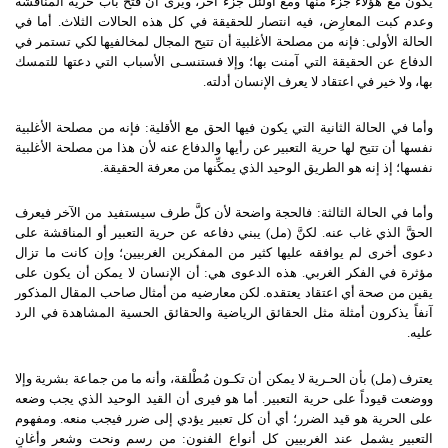
يكون مع هؤلاء جزء منها ومع أولئل جزء آخر، ويرى أن فتح باب حرية المناقشة
وعدم كبت المعارِض، فيه انتصار للحقيقة في كل هذه الحالات الثلاث
.
أما في
الحالة الأولى
:
فإنه من مصلحة الأغلبية أن تتيح المجال لمخالفيها لكي تستمر في
الدفاع عن الحقيقة التي آمنت بها؛ وإلا فستنسـى الأسباب التي دعتها للتمسك
بها، ولا خير في اعتقاد لا يعرف الإنسان أدلته
.
وأما في الحالة الثانية التي يكون فيها الحق مع الأقلية
:
فإنه من مصلحة الأغلبية
نفسها أن تتيح لها حرية التعبير عن رأيها والدفاع عنه لأن هذا من مصلحة الأغلبية
نفسها؛ إذ إنه هو الطريق الوحيد الذي يمكِّنها من معرفة الحقيقة
.
وأما في الحالة الثالثة
:
فالحجة واضحة لأن كلَّ طرف سيستفيد من الآخر فيعرف
الحقَّ الذي غاب عنه
.
لكنَّ
(
مل
)
يبني دفاعه عن حرية التعبير أو المناقشة على
دعوى أخرى لم يوافقه عليها كثير من المفكرين الغربيين؛ وإن كانت ما تزال
مؤثرة في الفكر الغربي
.
هذه الدعوى هي
:
أن الإنسان لا يمكن أن يكون على
يقين من صحة أي اعتقاد يعتقده
.
لكن معارضيه من أمثال صاحب المقال المذكور
آنفاً يذكرون أمثلة مثل الحقائق الرياضية والحقائق الحسية المشاهدة في الرد
عليه
.
يعترف
(
مل
)
بأن الحـرية لا يمكن أن تكـون مُطْلقة، وأنه ما من جماعة بشرية وإلا
ووضعت قيوداً على حرية التعبير
.
أما هو فيرى أن القيد الوحيد الذي يجب وضعه
على الحرية هو قيد الضرر؛ أي أن كل تعبير يؤدي إلى ضرر فيجب منعه
.
ومفهوم
التعبير يشمل عند الغربيين كل أنواع الفنون
:
من رسم ونحت وشعر وأغانٍ