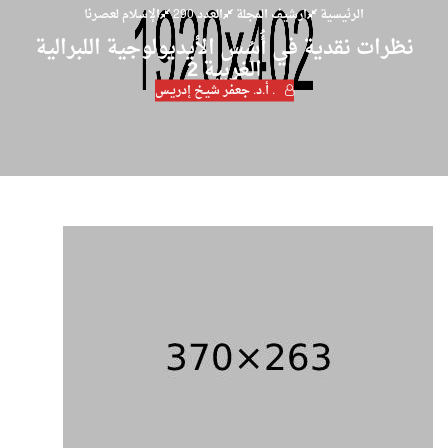
الرئيسية
ارشيف المجلة
العدد 290
الإسلام لعصرنا
نظرات نقدية في أُسُس الأيديولوجية اللبرالية
الغربية 2
. أ.د. جعفر شيـخ إدريـس