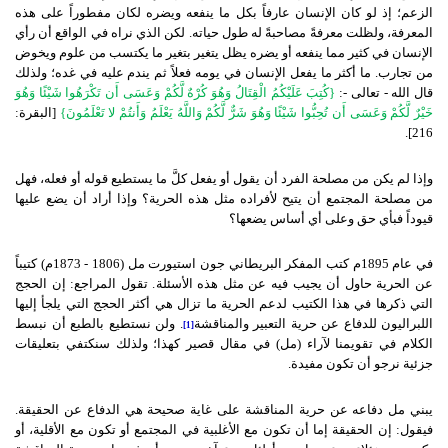
الزعم؛ إذ لو كان الإنسان عارفاً بكل ما ينفعه ويضره لكان مفطوراً على هذه
المعرفة، ولظلت معرفةً مصاحبةً له طول حياته
.
لكن الذي نراه في الواقع أن رأي
الإنسان في كثير مما ينفعه أو يضره يظل يتغير بتغير ما يكتسب من علوم ويخوض
من تجارب
.
ما أكثر ما يفعل الإنسان في يومه فعلاً ثم يندم عليه في غده؛ ولذلك
قال الله
-
تعالى
-:
{
كُتِبَ عَلَيْكُمُ الْقِتَالُ وَهُوَ كُرْهٌ لَّكُمْ وَعَسَى أَن تَكْرَهُوا شَيْئًا وَهُوَ
خَيْرٌ لَّكُمْ وَعَسَى أَن تُحِبُّوا شَيْئًا وَهُوَ شَرٌّ لَّكُمْ وَاللَّهُ يَعْلَمُ وَأَنتُمْ لا تَعْلَمُونَ
}
[
البقرة
:
].
216
وإذا لم يكن من مصلحة الفرد أن يقول أو يفعل كلَّ ما يستطيع قوله أو فعله، فهل
من مصلحة المجتمع أن يتيح لأفراده مثل هذه الحرية؟ وإذا أراد أن يضع عليها
قيوداً فبأي حق وعلى أي أساس يضعها؟
في عام
1895
م كتب المفكر البريطاني جون استيورت مل
(1806 - 1873
م
)
كتيباً
عن الحرية حاول أن يجيب فيه عن مثل هذه الأسئلة
.
تقول المراجع
:
إن الحجج
التي ذكرها في هذا الكتيب لدعم الحرية ما تزال هي أكثر الحجج التي يلجأ إليها
اللبراليون للدفاع عن حرية التعبير والمناقشة
.
ولن نستطيع بالطبع أن نبسط
[1]
الكلام في تقويمنا لآراء
(
مل
)
في مقال قصير كهذا؛ ولذلك سنكتفي بتعليقات
جزئية نرجو أن تكون مفيدة
.
يبني مل دفاعه عن حرية المناقشة على غاية صحيحة هي الدفاع عن الحقيقة
.
فيقول
:
إن الحقيقة إما أن تكون مع الأغلبية في المجتمع أو تكون مع الأقلية، أو