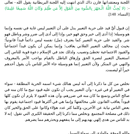
اللجنة ومعتقداتها
.
قارن ذاك الذي انتهت إليه اللجنة البريطانية بقول الله
-
تعالى
-:
{
لا يُحِبُّ اللَّهُ الْـجَهْرَ بِالسُّوءِ مِنَ الْقَوْلِ إلاَّ مَن ظُلِمَ وَكَانَ اللَّهُ سَمِيعًا عَلِيمًا
}
[
النساء
:
148
].
إن قبول أيَّ قيد على حرية التعبير يدل على أن التعبير ليس غاية في نفسه وإنما
هو وسيلة؛ إذا أدى إلى خير وحق فهو خير، وإذا إلى أدى إلى ضرر وشر وباطل فهو
شر
.
والقيد على حرية التعبير كما يعترف
(
مل
)
نفسه ليس دائماً قيداً قانونياً؛
بحيث إن مخالف التعبير الفلاني يعاقب؛ وإنما يمكن أن يكون قيداً اجتماعياً
والقيود الاجتماعية تخطئ وتصيب
.
ولذلك نجد في الإسلام دعوة قوية للناس إلى
استعمال التعبير لنصرة الحق وإزهاق الباطل بالقيام بواجب الأمر بالمعروف
والنهي عن المنكر
.
ولأن التعبير إنما هو وسيلة جاء الأمر للناس بأن يقول أحدهم
خيراً أو ليصمت
.
نخلص من كل ما ذكرنا إلى أنه ليس هنالك شيء اسمه الحرية المطلقة
-
سواء
في التعبير أو في غيره
-
وأن التعبير يجب أن تكون عليه قيود تبيح ما كان منه في
صالح الناس وتمنع ما كان منه في ضررهم، وأن هذه القيود لا يلزم أن تكون كلها
قيوداً يعاقب القانون على مخالفتها؛ وإنما هي في أكثرها قيود اجتماعية يقوم بها
بعض الناس نيابة عن الآخرين، وكلما كثر عدد هؤلاء وكانوا على الحق والخير كان
ذلك في مصلحة المجتمع
.
ونخلص مما ذكرنا إلى الحقيقة الكبرى التي تقول
:
إنه لا
بد للناس من هدى إلهي يهديهم إلى ما ينفعهم ويحذرهم مما يضرهم
.
والله الموفق والهادي إلى سواء السبيل
.