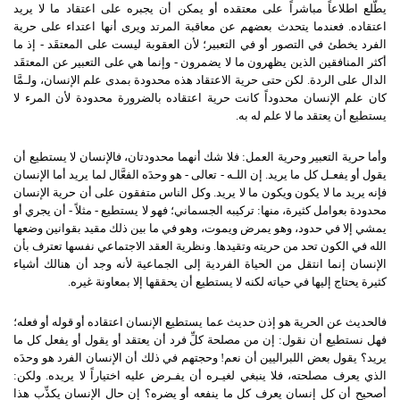
يطَّلع اطلاعاً مباشراً على معتقده أو يمكن أن يجبره على اعتقاد ما لا يريد
اعتقاده
.
فعندما يتحدث بعضهم عن معاقبة المرتد ويرى أنها اعتداء على حرية
الفرد يخطئ في التصور أو في التعبير؛ لأن العقوبة ليست على المعتقَد
-
إذ ما
أكثر المنافقين الذين يظهرون ما لا يضمرون
-
وإنما هي على التعبير عن المعتقَد
الدال على الردة
.
لكن حتى حرية الاعتقاد هذه محدودة بمدى علم الإنسان، ولـمَّا
كان علم الإنسان محدوداً كانت حرية اعتقاده بالضرورة محدودة لأن المرء لا
يستطيع أن يعتقد ما لا علم له به
.
وأما حرية التعبير وحرية العمل
:
فلا شك أنهما محدودتان، فالإنسان لا يستطيع أن
يقول أو يفعـل كل ما يريد
.
إن اللـه
-
تعالى
-
هو وحدَه الفعَّال لما يريد أما الإنسان
فإنه يريد ما لا يكون ويكون ما لا يريد
.
وكل الناس متفقون على أن حرية الإنسان
محدودة بعوامل كثيرة، منها
:
تركيبه الجسماني؛ فهو لا يستطيع
-
مثلاً
-
أن يجري أو
يمشي إلا في حدود، وهو يمرض ويموت، وهو في ما بين ذلك مقيد بقوانين وضعها
الله في الكون تحد من حريته وتقيدها
.
ونظرية العقد الاجتماعي نفسها تعترف بأن
الإنسان إنما انتقل من الحياة الفردية إلى الجماعية لأنه وجد أن هنالك أشياء
كثيرة يحتاج إليها في حياته لكنه لا يستطيع أن يحققها إلا بمعاونة غيره
.
فالحديث عن الحرية هو إذن حديث عما يستطيع الإنسان اعتقاده أو قوله أو فعله؛
فهل نستطيع أن نقول
:
إن من مصلحة كلِّ فرد أن يعتقد أو يقول أو يفعل كل ما
يريد؟ يقول بعض اللبراليين أن نعم
!
وحجتهم في ذلك أن الإنسان الفرد هو وحدَه
الذي يعرف مصلحته، فلا ينبغي لغيـره أن يفـرض عليه اختياراً لا يريده
.
ولكن
:
أصحيح أن كل إنسان يعرف كل ما ينفعه أو يضره؟ إن حال الإنسان يكذِّب هذا