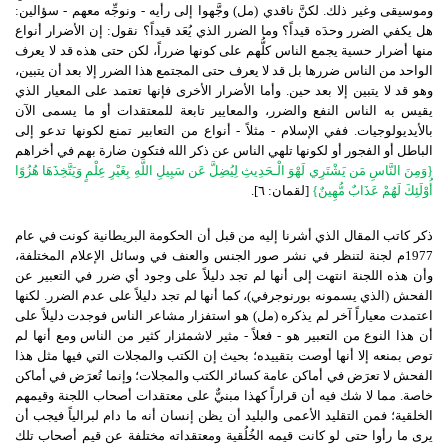
وموسيقى وغير ذلك
.
لكنَّ ناقدي
(
مل
)
وجَّهوا إلى رأيه
-
ونوجِّه معهم
-
سؤالين
:
هل يكفي الضرر وحدَه قيداً؟ وما الضرر الذي يُعَد قيداً؟ نقول
:
إن الأضرار أنواع
منها أضرار حسية يجمع الناس كلُّهم على كونها ضرراً، لكن حتى هذه قد لا يعرف
الواحد من الناس ضررها بل قد لا يعرف حتى المجتمع هذا الضرر إلا بعد أن يتبين،
وهو قد لا يتبين إلا بعد حين
.
وأما الأضرار الأخرى فإنها تعتمد على المعيار الذي
يقيس به الناس النفع والضرر، والمعايير تابعة للمعتقدات أو ما يسمى الآن
بالأيديولوجيات
.
ففي الإسلام
-
مثلاً
-
أنواع من التعابير تمنع لكونها تدعو إلى
الباطل أو الفجور أو لكونها تلهي الناس عن ذكر الله فتكون ضارة بهم في أخراهم
{
وَمِنَ النَّاسِ مَن يَشْتَرِي لَهْوَ الْـحَدِيثِ لِيُضِلَّ عَن سَبِيلِ اللَّهِ بِغَيْرِ عِلْمٍ وَيَتَّخِذَهَا هُزُوًا
أُوْلَئِكَ لَهُمْ عَذَابٌ مُّهِينٌ
}
[
لقمان
:
٦
].
ذكر كاتب المقال الذي أشرنا إليه من قبل أن الحكومة البريطانية كونت في عام
1977
م لجنة لتنظر في نشر صور الجنس والعنف في وسائل الإعلام المختلفة،
وأن هذه اللجنة انتهت إلى أنها لم تجد دليلاً على وجود أي ضرر في التعبير عن
الفحش
(
الذي يسمونه بورنوجرفي
)
، كما أنها لم تجد دليلاً على عدم الضرر
.
لكنها
اعتمدت معياراً آخر لم يذكره
(
مل
)
هو استفزار مشاعر الناس فوجدت دليلاً على
أن هذا النوع من التعبير هو
-
فعلاً
-
مثير لاشمئزار كثير من الناس ومع أنها لم
توص بمنعه إلا أنها أوصت بتقييده؛ بحيث إن الكتب والمجلات التي فيها مثل هذا
الفحش لا تعرَض في أماكن عامة كسائر الكتب والمجلات؛ وإنما تُعرَض في أماكن
خاصة
.
مما لا شك فيه أن قراراً كهذا مبنيٌّ على معتقدات أصحاب اللجنة وقيمهم
الخلقية؛ فمن التقليد الأعمى والبليد أن يظن إنسان أنه ما دام لبرالياً فيجب أن
يرى ما رأوا حتى لو كانت قيمه الخُلُقية ومعتقداته مختلفة عن قيم أصحاب تلك