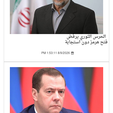
الحرس الثوري يرفض
فتح هرمز دون استجابة
واشنطن لشروط طهران
8/9/2026 1:53:11 PM