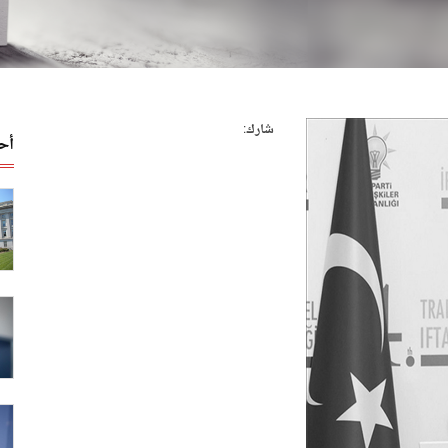
شارك:
أح