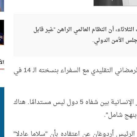
لاثاء، أن النظام العالمي الراهن "غير قابل
جلس الأمن الدولي.
ال
جاء ذلك في كلمة خلال برنامج الافطار الرمضاني التقليدي مع السفراء بنسخته الـ 14 في
وقال أردوغان: "النظام الذي يحبس مصير الإنسانية بين شفاه 5 دول ليس مستدامًا. هناك
نهج شامل".
لرئيس أردوغان عن اعتقاده بأن "سلاما عادلا"