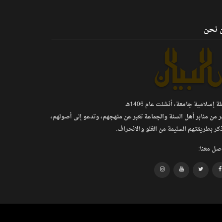
 نحن
 إسلامية جامعة، أنشئت عام 1406هـ.
ر من منابر أهل السنة والجماعة تعبر عن منهجهم، وتدعو إلى أصولهم،
كر بطريقتهم السليمة من الغلو والانحراف.
صل معنا: