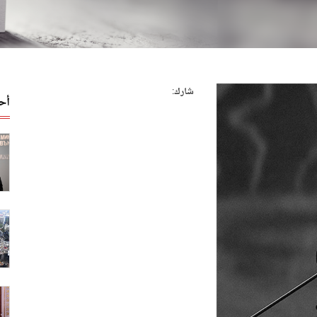
شارك:
أح