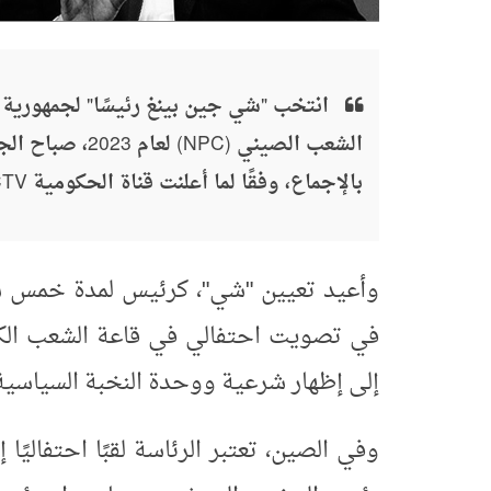
انتخب "شي جين بينغ رئيسًا" لجمهورية 
الشعب الصيني (PC
بالإجماع، وفقًا لما أعلنت قناة الحكومية CCTV.
وأعيد تعيين "شي"، كرئيس لمدة خمس سن
في تصويت احتفالي في قاعة الشعب الكب
إلى إظهار شرعية ووحدة النخبة السياسية 
وفي الصين، تعتبر الرئاسة لقبًا احتفاليً