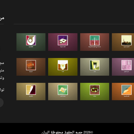
من
مجلة
منب
وتذ
توا
©
2026 جميع الحقوق محفوظة البيان