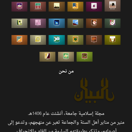
من نحن
مجلة إسلامية جامعة، أنشئت عام 1406هـ.
منبر من منابر أهل السنة والجماعة تعبر عن منهجهم، وتدعو إلى
أصولهم، وتذكر بطريقتهم السليمة من الغلو والانحراف.