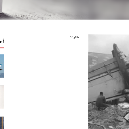
شارك:
أح