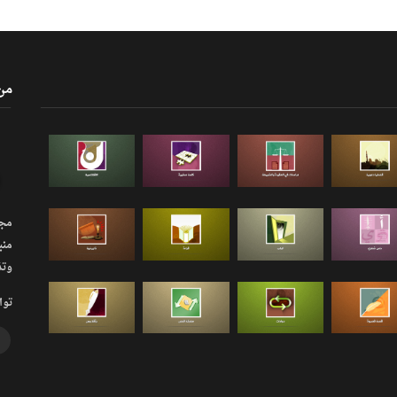
من
مجلة
منب
وتذ
توا