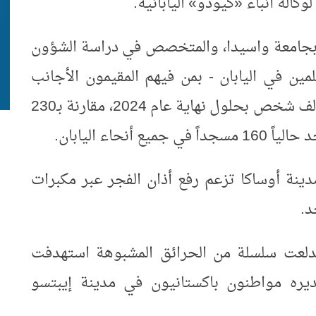
كالة أنباء «كيودو» اليابانية.
ري بجامعة واسيدا، والمتخصص في دراسة الشؤون
لمين في اليابان - بمن فيهم المقيمون الأجانب
والمعتنقون اليابانيين للديانة - نحو 420 ألف شخص بحلول نهاية عام 2024، مقارنة بـ230
ينة أوساكا تزعم رفع أذان الفجر عبر مكبرات
د.
اندلعت سلسلة من الحرائق المشبوهة استهدفت
ديره مواطنون باكستانيون في مدينة إيبتسو