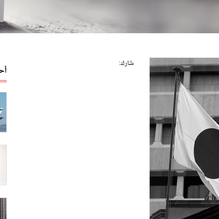
شارك:
أح