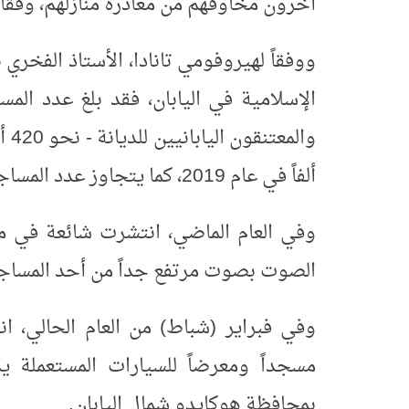
آخرون مخاوفهم من مغادرة منازلهم، وفقاً لو
ووفقاً لهيروفومي تانادا، الأستاذ الفخ
الإسلامية في اليابان، فقد بلغ عدد المس
ألفاً في عام 2019، كما يتجاوز عدد المساجد حالياً 160 مسجداً في جميع أنحاء اليابان.
وفي العام الماضي، انتشرت شائعة في مد
الصوت بصوت مرتفع جداً من أحد المساج
وفي فبراير (شباط) من العام الحالي، 
مسجداً ومعرضاً للسيارات المستعملة ي
بمحافظة هوكايدو شمال اليابان.