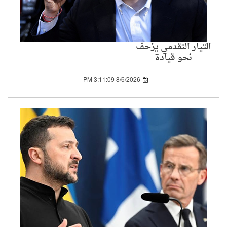
التيار التقدمي يزحف
نحو قيادة
الديمقراطيين..
وفلسطين في قلب
8/6/2026 3:11:09 PM
التحول السياسي