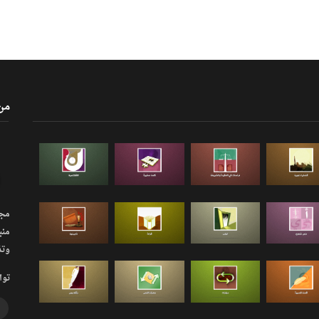
من
مجلة
منب
وتذ
توا