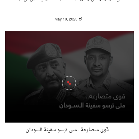
May 10, 2023
قوى متصارعة.. متى ترسو سفينة السودان