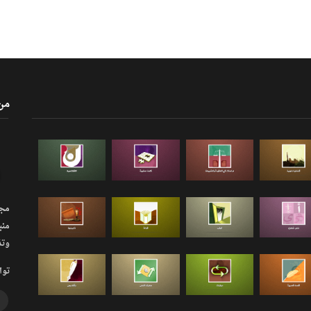
من
مجلة
منب
وتذ
توا