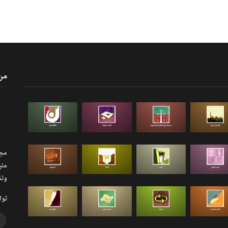
من
مجلة
منب
وتذ
توا