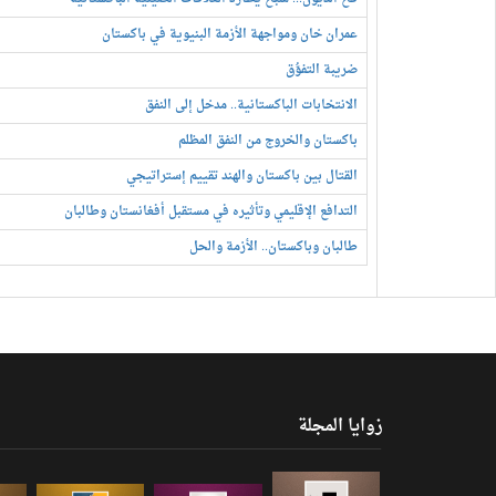
عمران خان ومواجهة الأزمة البنيوية في باكستان
ضريبة التفوُّق
الانتخابات الباكستانية.. مدخل إلى النفق
باكستان والخروج من النفق المظلم
القتال بين باكستان والهند تقييم إستراتيجي
التدافع الإقليمي وتأثيره في مستقبل أفغانستان وطالبان
طالبان وباكستان.. الأزمة والحل
زوايا المجلة