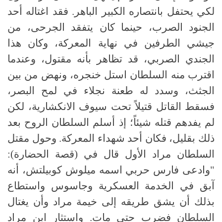
لكي يحتفل بانتصاره الكبير الباهر. فقد اغتاله أحد
الجنود الصرب، حينما كان يتفقد الجرحى، من
جيشي الطرفين في نهاية المعركة، وكان هذا
الجندي الصربي، قد تظاهر بأنه مقتول، وعندما
اقترب منه السلطان استل خنجره، ونهض من بين
الجثث، وسدد له طعنة نجلاء في لمح البصر،
فسقط القاتل قتيلاً تحت سيوف الانكشارية، لكن
لم يفدهم قتله شيئاً؛ إذ أسلم السلطان الروح بعد
ذلك بقليل، فكان أحد شهداء المعركة. وحول مقتل
السلطان مراد الأول قال في (قصة الحضارة):
"وادعى فارس حربي اسمه ميلوش كوبيلتش، أنه
آبق في الخدمة العسكرية وجاسوس واستطاع
بذلك أن يشق طريقه إلى خيمة مراد وأن يغتال
السلطان فضرب حتى مات. واستثار ابن مراد