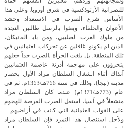
ولمجابهتهم وردِّهم، معتبرين أنفسهم حماة
للنصرانية الأرثوذكسية في شرق أوروبا. وعلى هذا
الأساس شرع الصرب في الاستعداد وحشد
الأعوان والحلفاء، وبعثوا بالرسل طالبين النجدة
من ملوك الغرب الصليبي، ومن بابا الفاتيكان،
الذين لم يكونوا غافلين عن تحركات العثمانيين في
تلك المنطقة. بل بلغت الجرأة بالصرب حداً جعلهم
يتجرؤون على مهاجمة أدرنة عاصمة العثمانيين
آنذاك أثناء انشغال السلطان مراد الأول بحصار
مدينة (بيجا)، وذلك في سنة 766هـ/1363م. ثم في
عام (773هـ/1371م) عندما كان السلطان مراد
منشغلاً في آسيا، استغل الصرب الفرصة للهجوم
على القوات العثمانية التي كانت في أراضيهم…
ولأجل استئصال هذا التمرد فإن السلطان مراد