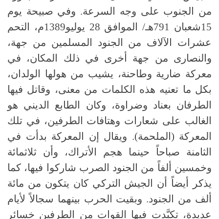
من الجنوب على وجه السرعة. وفي صبيحة يوم
15شعبان 791هـ/ الموافق 28 يوليو1389م، التحم
عشرات الآلاف من الجنود المسلمين من جهة،
والنصارى من جهة أخرى في ذلك المكان، في
معركة ضارية وطاحنة، يشيب من هولها الولدان،
بكل ما تعنيه هذه الكلمات من معنى، وقاتل فيها
الطرفان بعناد وضراوة، وكان الطابع الديني هو
الغالب على شعارات وهتافات الطرفين، في تلك
المعركة (الملحمة). ويقال إن المعركة بدأت في
الثامنة صباحاً حينما هجم الأتراك، وأن ثلاثمائة
وخمسين ألفاً من الجنود الصرب شاركوا فيها، كما
يذكر أيضاً أن الجيش التركي كان يتكون من مائة
ألف من الجنود. وبقيت الحرب بينهما سجالاً لأيام
عديدة، تكبَّدت فيها القوات من الطرفين خسائر