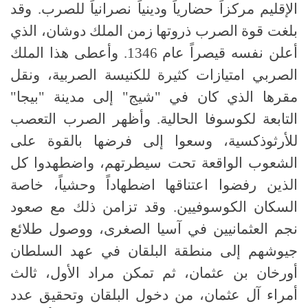
الإقليم مركزاً حضارياً ودينياً نصرانياً للصرب. وقد
بلغت قوة الصرب ذروتها زمن الملك دوشان، الذي
أعلن نفسه قيصراً عام 1346. وأعطى هذا الملك
الصربي امتيازات كثيرة للكنيسة الصربية، ونقل
مقرها الذي كان في "شيج" إلى مدينة "بيجا"
التابعة لكوسوفا الحالية. وأظهر الصرب التعصب
للأرثوذكسية، وسعوا إلى فرضها بالقوة على
الشعوب الواقعة تحت سيطرتهم، واضطهدوا كل
الذين رفضوا اعتناقها اضطهاداً وحشياً، خاصة
السكان الكوسوفيين. وقد تزامن ذلك مع صعود
نجم العثمانيين في آسيا الصغرى، ووصول طلائع
جيوشهم إلى منطقة البلقان في عهد السلطان
أورخان بن عثمان، ثم تمكن مراد الأول، ثالث
أمراء آل عثمان، من دخول البلقان وتحقيق عدد