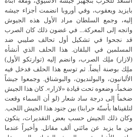
استعد للحرب بتجهيز جيشه الآسيوي، ومعه ابناه
بايزيد ويعقوب، وفي أوروبا انضمت أجزاء جيشه
إليه، وجمع السلطان مراد الأول هذه الجيوش
واتجه إلى المعركة... في غضون ذلك كان الصرب
قد نجحوا في تشكيل أول تحالف صليبي ضد
المسلمين في البلقان. هذا الحلف الذي أنشأه
(لازار) ملِك الصرب، وانضم إليه (توارتكو الأول)
ملِك بوصنة أيضاً. ثم توسع هذا الحلف فدخل فيه
الألبانيون، والبولنديون، والبوشناق. وجمعوا جيشاً
ضخماً، وضعوه تحت قيادة «لازار». كان هذا الجيش
ضخماً إلى درجة ساد شعار (لو أن السماء وقعت
لتلقيناها بأسنّة حرابنا) بين جنود هذا الجيش اللجب.
وكان ذلك الجيش حسب بعض التقديرات، يتكون
من ما يزيد عن مائتي ألف مقاتل. وأخيراً عندما