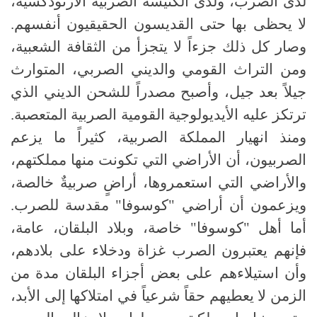
لدى الصرب، ولدى الكنيسة الصربية الأرثوذكسية،
لا يحظى بها حتى القديسون الحقيقيون أنفسهم.
وصار كل ذلك جزءاً لا يتجزأ من الثقافة الشعبية،
ومن التراث القومي والديني الصربي، المتوارث
جيلاً بعد جيل، وأصبح مصدراً للشحن الديني الذي
ترتكز عليه الأيديولوجية القومية الصربية المتعصبة.
ومنذ انهيار المملكة الصربية، كثيراً ما يزعم
الصربيون، أن الأراضي التي تكونت منها مملكتهم،
والأراضي التي استعمروها، أراضٍ صربيةٌ خالصة،
ويزعمون أن أراضي "كوسوفا" مقدسة للصرب.
أما أهل "كوسوفا" خاصة، وبلاد البلقان، عامة،
فإنهم يعتبرون الصرب غزاة ودخلاء على بلادهم،
وأن استيلاءهم على بعض أجزاء البلقان مدة من
الزمن لا يعطيهم حقاً شرعياً في امتلاكها إلى الأبد،