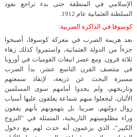
الإسلامي في المنطقة حتى بدء تراجع نفوذ
السلطنة العثمانية عام 1912.
كوسوفا في الذاكرة الصربية:
بعد هزيمة الصرب في معركة كوسوفا، أصبحوا
جزءاً من الدولة العثمانية، واستمروا كذلك زهاء
ثلاثة قرون. ومع عصر انبعاث القوميات في أوروبا
في منتصف القرن التاسع عشر، بدأ الصرب
مسيرة البحث عن ذريعة، لإنقاذ سمعتهم
وتاريخهم، ولم يجدوا أمامهم سوى المسلمين
الألبان، ليجعلوا منهم شماعة يعلقون عليها أسباب
زوال دولتهم، صربيا. بل يتهمونهم بأنهم يقفون
وراء مظلوميتهم التاريخية، المتمثلة في "النزوح
الكبير"، الذي يزعمون أنه حدث لهم مع دخول