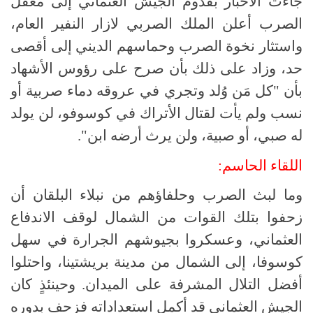
جاءت الأخبار بقدوم الجيش العثماني إلى معقل
الصرب أعلن الملك الصربي لازار النفير العام،
واستثار نخوة الصرب وحماسهم الديني إلى أقصى
حد، وزاد على ذلك بأن صرح على رؤوس الأشهاد
بأن "كل مَن وُلد وتجري في عروقه دماء صربية أو
نسب ولم يأت لقتال الأتراك في كوسوفو، لن يولد
له صبي، أو صبية، ولن يرث أرضه ابن".
اللقاء الحاسم:
وما لبث الصرب وحلفاؤهم من نبلاء البلقان أن
زحفوا بتلك القوات من الشمال لوقف الاندفاع
العثماني، وعسكروا بجيوشهم الجرارة في سهل
كوسوفا، إلى الشمال من مدينة بريشتينا، واحتلوا
أفضل التلال المشرفة على الميدان. وحينئذٍ كان
الجيش العثماني قد أكمل استعداداته فزحف بدوره