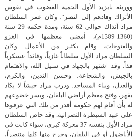
ووريثه بايزيد الأول الحمية الغضوب في نفوس
الأتراك وقادهم إلى النصر". وكان عمر السلطان
مراد آنذاك حوالي 62 سنة، ومدة حكمه 29 سنة
(1360-1389م)، أمضى معظمها في الغزو
والفتوحات، وقام بكثير من الأعمال. وكان
السلطان مراد الأول سلطاناً غازياً، وقائداً عسكرياً
فذاً. وقد اشتهر بالجهاد في سبيل الله، والاهتمام
بالجيش، والشجاعة، وحسن التدين، والكرم،
والعدل، وبناء المساجد. ودرب مراد جيشاً لا يكاد
يقهر، وفتح معظم أراضي البلقان، ويسر خضوعهم
له بأن أقام لهم حكومة أقدر من تلك التي عرفوها
على عهد السيطرة النصرانية. وقد خاض السلطان
مراد الأول بنفسه 37 معركة كبرى، سواء كانت في
الأناضول أو في البلقان، وخرج منها كلها منتصراً،