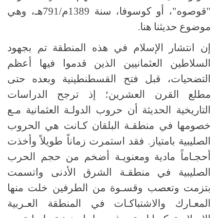
"قوصوه"، أو كوسوفا، سنة 1389م/791هـ، وهي
موضوع حديثنا هنا.
إن انتشار الإسلام في هذه المنطقة تم بجهود
السلاطين العثمانيين الذين قدموا فيها أعظم
التضحيات، قبل فتح القسطنطينية وبعده حتى
مطلع القرن العشرين؛ إذ ترجح الدراسات
التاريخية الحديثة أن حروب الدولـة العثمانية مـع
خصومها في منطقـة البلقان كـانت هي الحروب
الصليبية بامتياز. فقد استمرت زماناً طويلاً وأخذت
أحجـاماً مادية ومعنويـة أضخم من حجم الحرب
الصليبية في منطقـة الشرق الأدنى واتسمت
بتزمت وتعصب وقسـوة من الطرفين خلت منها
المعـارك والاشتباكـات في المنطقة العـربية