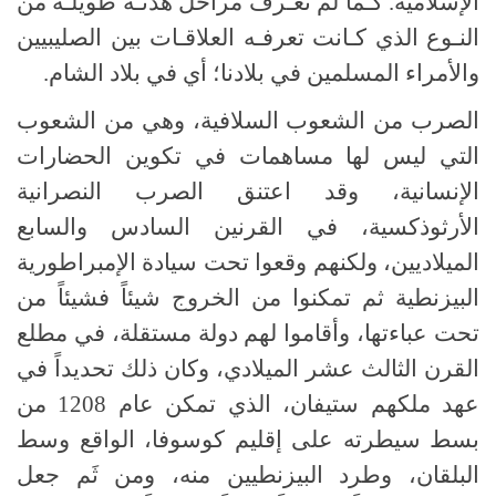
الإسلامية. كـما لم تعـرف مراحل هدنـة طويلـة من
النـوع الذي كـانت تعرفـه العلاقـات بين الصليبيين
والأمراء المسلمين في بلادنا؛ أي في بلاد الشام.
الصرب من الشعوب السلافية، وهي من الشعوب
التي ليس لها مساهمات في تكوين الحضارات
الإنسانية، وقد اعتنق الصرب النصرانية
الأرثوذكسية، في القرنين السادس والسابع
الميلاديين، ولكنهم وقعوا تحت سيادة الإمبراطورية
البيزنطية ثم تمكنوا من الخروج شيئاً فشيئاً من
تحت عباءتها، وأقاموا لهم دولة مستقلة، في مطلع
القرن الثالث عشر الميلادي، وكان ذلك تحديداً في
عهد ملكهم ستيفان، الذي تمكن عام 1208 من
بسط سيطرته على إقليم كوسوفا، الواقع وسط
البلقان، وطرد البيزنطيين منه، ومن ثَم جعل