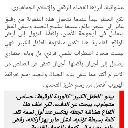
عشوائية، أبرزها الفضاء الرقمي والإعلام الجماهيري.
لكن الخطر يبدأ عندما تتحول هذه الطفولة من رفيق
عابر إلى سجن دائم، عندما يشيخ الجسد ويبقى العقل
يتمايل في أرجوحة الأمان، رافضًا النزول إلى أرض
الواقع القاسية. هنا تكمن متلازمة الطفل الكبير
.
فهي
ليست مجرد اضطراب نفسي فردي، بل وباء حضاري
يتسلل إلى أجيال بأكملها، أجيال تتقن فن التملص من
الالتزام أكثر مما تتقن بناء الحياة، وتجيد رسم خرائط
الهروب أفضل من رسم طرق التحدي.
يبدو "الطفل الكبير" كالوردة الرقيقة: حساس،
متجاوب، يبحث عن الدفء. لكن خلف هذا
القناع هشاشة تجعله يتكسر عند أول نسمة نقد.
كلمة بسيطة تؤذيه، فشل عابر يهز أركانه، رفض
عادي يعيده إلى كهوف الخوف القديمة