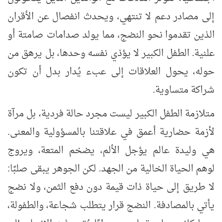
إلى مصادر دعم لا تنتهي، ويحدث انفصال عن الأقران
الذين تقدموا نحو النضج، مما يولد صدامات صامتة أو
علنية. الطفل الكبير لا يؤذي نفسه وحدها، بل يرهق من
حوله، يحول العلاقات إلى عبء يُدار بدل أن تكون
شراكة متساوية.
متلازمة الطفل الكبير ليست مجرد حالة فردية، بل مرآة
لأزمة حضارية أعمق في علاقتنا بالمسؤولية والمعنى.
هي وليدة عالم يؤجل الألم، يضخم المتعة، ويروج
لوهم الحياة الخالية من الجهد. لكن الجوهر يبقى صلبًا:
لا طريق إلى حياة ذات قيمة دون دفع الثمن، ولا نضج
يأتي بالمصادفة. النضج قرار يتطلب شجاعة، والطفولة،