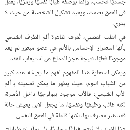
جسديًا فحسب، وإنما بوصفه غيابًا نفسيًا ورمزيًا، يعمل
في العمق بصمت، ويعيد تشكيل الشخصية من حيث لا
يدري.
في الطب العصبي، تُعرف ظاهرة ألم الطرف الشبحي
بأنها استمرار الإحساس بالألم في عضو مبتور لم يعد
موجودًا فعليًا، نتيجة عجز الدماغ عن استيعاب الفقد.
ويمكن استعارة هذا المفهوم لفهم ما يعيشه عدد كبير
من الشباب اليوم، حيث يظهر ما يمكن تسميته بـ ألم
الأب الشبحي: فالأب موجود بيولوجيًا داخل الأسرة،
لكنه غائب وظيفيًا ونفسيًا، ما يجعل الابن يعيش حالة
فقد غير معترف بها، لكنها فاعلة في العمق النفسي.
هذا الغياب لا يُنتج فراغًا محايدًا، بل يولّد اضطرابات