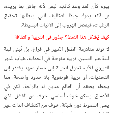
بيوم كأن الغد وعد كاذب. ليس لأنه جاهل بما يريده،
بل لأنه يدرك جيدًا التكاليف التي يتطلبها تحقيق
الرغبات، فيفضل الهروب إلى الآنيات البسيطة.
كيف يُشكل هذا النمط؟ جذور في التربية والثقافة
لا تولد متلازمة الطفل الكبير في فراغ، بل تُبنى لبنة
لبنة عبر السنين. تربية مفرطة في الحماية، غياب للدور
التربوي للأب، تحول الحياة إلى مسار ممهد يفتقر إلى
التحديات. أو تربية فوضوية بلا حدود واضحة، مما
يجعله يعتقد أن العالم مدين له بالراحة. لكن في
الأعماق، يسكن خوف أساسي: خوف من الفشل الذي
يعني السقوط دون شبكة، خوف من اكتشاف الذات غير