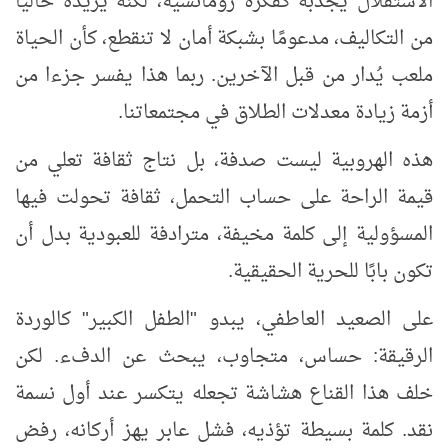
الاستقلال يجذبه كفكرة رومانسية، لكنه يريده خاليًا
من التكاليف، مدعومًا بشبكة أمان لا تنقطع، كأن الحياة
ملعب يُدار من قبل الآخرين. ربما هذا يفسر جزءا من
أزمة زيادة معدلات الطلاق في مجتمعاتنا.
هذه الهروبية ليست صدفة، بل نتاج ثقافة تعلي من
قيمة الراحة على حساب التحمل، ثقافة تحولت فيها
المسؤولية إلى كلمة مخيفة، مترادفة للعبودية بدل أن
تكون بابًا للحرية الحقيقية.
على الصعيد العاطفي
،
يبدو "الطفل الكبير" كالوردة
الرقيقة: حساس، متجاوب، يبحث عن الدفء. لكن
خلف هذا القناع هشاشة تجعله يتكسر عند أول نسمة
نقد. كلمة بسيطة تؤذيه، فشل عابر يهز أركانه، رفض