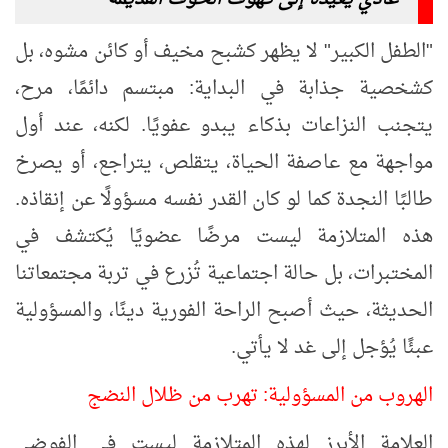
"الطفل الكبير" لا يظهر كشبح مخيف أو كائن مشوه، بل
كشخصية جذابة في البداية: مبتسم دائمًا، مرح،
يتجنب النزاعات بذكاء يبدو عفويًا. لكنه، عند أول
مواجهة مع عاصفة الحياة، يتقلص، يتراجع، أو يصرخ
طالبًا النجدة كما لو كان القدر نفسه مسؤولًا عن إنقاذه.
هذه المتلازمة ليست مرضًا عضويًا يُكتشف في
المختبرات، بل حالة اجتماعية تُزرع في تربة مجتمعاتنا
الحديثة، حيث أصبح الراحة الفورية دينًا، والمسؤولية
عبئًا يُؤجل إلى غد لا يأتي.
الهروب من المسؤولية: تهرب من ظلال النضج
العلامة الأبرز لهذه المتلازمة ليست في الفوضى