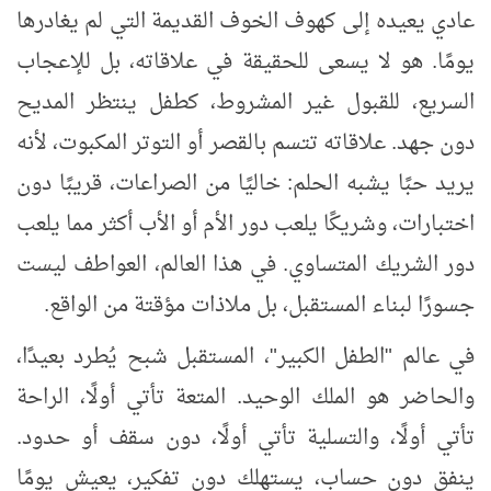
عادي يعيده إلى كهوف الخوف القديمة
التي لم يغادرها
يومًا. هو لا يسعى للحقيقة في علاقاته، بل للإعجاب
السريع، للقبول غير المشروط، كطفل ينتظر المديح
دون جهد. علاقاته تتسم بالقصر أو التوتر المكبوت، لأنه
يريد حبًا يشبه الحلم: خاليًا من الصراعات، قريبًا دون
اختبارا
ت، وشريكًا يلعب دور الأم أو الأب أكثر مما يلعب
دور الشريك المتساوي. في هذا العالم، العواطف ليست
جسورًا لبناء المستقبل، بل ملاذات مؤقتة من الواقع.
في عالم "الطفل الكبير"، المستقبل شبح يُطرد بعيدًا،
والحاضر هو الملك الوحيد. المتعة تأتي أولًا، الراحة
تأتي أولًا، والتسلية تأتي أولًا، دون سقف أو حدود.
ينفق دون حساب، يستهلك دون تفكير، يعيش يومًا