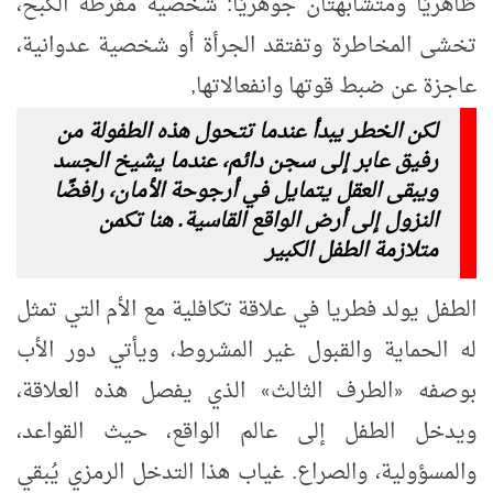
ظاهريًا ومتشابهتان جوهريًا: شخصية مفرطة الكبح،
تخشى المخاطرة وتفتقد الجرأة أو شخصية عدوانية،
عاجزة عن ضبط قوتها وانفعالاتها,
لكن الخطر يبدأ عندما تتحول هذه الطفولة من
رفيق عابر إلى سجن دائم، عندما يشيخ الجسد
ويبقى العقل يتمايل في أرجوحة الأمان، رافضًا
النزول إلى أرض الواقع القاسية. هنا تكمن
متلازمة الطفل الكبير
الطفل يولد فطريا في علاقة تكافلية مع الأم التي تمثل
له الحماية والقبول غير المشروط، ويأتي دور الأب
بوصفه
الطرف الثالث
الذي يفصل هذه العلاقة،
»
«
ويدخل الطفل إلى عالم الواقع، حيث القواعد،
والمسؤولية، والصراع. غياب هذا التدخل الرمزي يُبقي