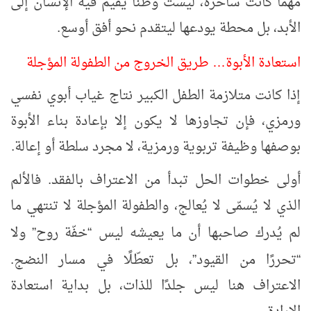
مهما كانت ساحرة، ليست وطنًا يُقيم فيه الإنسان إلى
الأبد، بل محطة يودعها ليتقدم نحو أفق أوسع.
استعادة الأبوة
طريق الخروج من الطفولة المؤجلة
…
إذا كانت متلازمة الطفل الكبير نتاج غياب أبوي نفسي
ورمزي، فإن تجاوزها لا يكون إلا بإعادة بناء الأبوة
بوصفها وظيفة تربوية ورمزية، لا مجرد سلطة أو إعالة.
أولى خطوات الحل تبدأ من الاعتراف بالفقد. فالألم
الذي لا يُسمّى لا يُعالج، والطفولة المؤجلة لا تنتهي ما
لم يُدرك صاحبها أن ما يعيشه ليس
خفّة روح
ولا
”
“
تحررًا من القيود
، بل تعطّلًا في مسار النضج.
”
“
الاعتراف هنا ليس جلدًا للذات، بل بداية استعادة