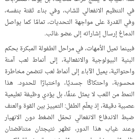
في التنظيم الانفعالي للشاب، وفي بناء ثقتة بنفسه،
وفي القدرة على مواجهة التحديات، تمامًا كما يواصل
الدماغ إرسال إشاراته إلى عضو غائب.
فبينما تميل الأمهات، في مراحل الطفولة المبكرة بحكم
البنية البيولوجية والانفعالية، إلى أنماط لعب آمنة
واحتوائية، يميل الآباء إلى أنماط لعب تتضمن مخاطرة
محسوبة، واحتكاكًا جسديًا، واختبارًا للحدود. هذا
النمط من اللعب لا يمثل عنفًا، بل يؤدي وظيفة تعليمية
عصبية دقيقة، إذ يعلّم الطفل: التمييز بين القوة والعنف
ضبط الاندفاع الانفعالي تحمّل الضغط دون الانهيار
وعند غياب هذا الدور، تظهر نتيجتان متناقضتان