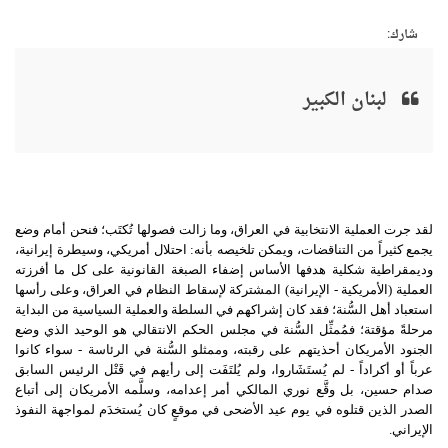
شارك:
لبنان الكبير
لقد جرت العملية الانتخابية في العراق، وما زالت فصولها تُكتَب؛ فنحن أمام وضع
يجمع كثيراً من التناقضات، ويمكن تلخيصه بأنه: احتلال أمريكي، وسيطرة إيرانية،
وديمقراطية شكلية هدفها الأساس إضفاء الصبغة القانونية على كل ما أفرزته
العملية (الأمريكية - الإيرانية) المشتركة لإسقاط النظام في العراق، وعلى رأسها
استعباد أهل السُّنة؛ فقد كان إشراكهم في السلطة والعملية السياسية من البداية
مرحلةً مؤقتة؛ فمُمثِّل السُّنة في مجلس الحكم الانتقالي هو الوحيد الذي وضع
الجنود الأمريكان أحذيتهم على رقبته، وممثلو السُّنة في الرئاسة - سواء كانوا
عرباً أو أكراداً - لم يُستَشَاروا، ولم يُلتَفَت إلى رأيهم في قَتْل الرئيس السابق
صدام حسين، بل وقَّع نوري المالكي أمر إعدامه، وسلَّمه الأمريكان إلى أتباع
الصدر الذين قتلوه في يوم عيد الأضحى في موقعٍ كان يُستخدَم لمواجهة النفوذ
الإيراني.