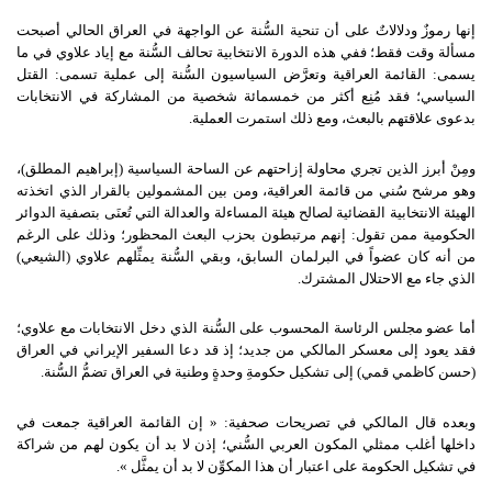
إنها رموزٌ ودلالاتٌ على أن تنحية السُّنة عن الواجهة في العراق الحالي أصبحت
مسألة وقت فقط؛ ففي هذه الدورة الانتخابية تحالف السُّنة مع إياد علاوي في ما
يسمى: القائمة العراقية وتعرَّض السياسيون السُّنة إلى عملية تسمى: القتل
السياسي؛ فقد مُنِع أكثر من خمسمائة شخصية من المشاركة في الانتخابات
بدعوى علاقتهم بالبعث، ومع ذلك استمرت العملية.
ومِنْ أبرز الذين تجري محاولة إزاحتهم عن الساحة السياسية (إبراهيم المطلق)،
وهو مرشح سُني من قائمة العراقية، ومن بين المشمولين بالقرار الذي اتخذته
الهيئة الانتخابية القضائية لصالح هيئة المساءلة والعدالة التي تُعنَى بتصفية الدوائر
الحكومية ممن تقول: إنهم مرتبطون بحزب البعث المحظور؛ وذلك على الرغم
من أنه كان عضواً في البرلمان السابق، وبقي السُّنة يمثِّلهم علاوي (الشيعي)
الذي جاء مع الاحتلال المشترك.
أما عضو مجلس الرئاسة المحسوب على السُّنة الذي دخل الانتخابات مع علاوي؛
فقد يعود إلى معسكر المالكي من جديد؛ إذ قد دعا السفير الإيراني في العراق
(حسن كاظمي قمي) إلى تشكيل حكومةِ وحدةٍ وطنية في العراق تضمُّ السُّنة.
وبعده قال المالكي في تصريحات صحفية: « إن القائمة العراقية جمعت في
داخلها أغلب ممثلي المكون العربي السُّني؛ إذن لا بد أن يكون لهم من شراكة
في تشكيل الحكومة على اعتبار أن هذا المكوِّن لا بد أن يمثَّل ».