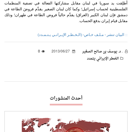
أُطلِقت يد سوريا في لبنان مقابل مشاركتها الفعالة في تصفية المنظمات
الفلسطينية لحساب إسرائيل؛ وكما كان لبنان الصغير يقدِّم فروضَ الطاعة في
دمشق فإن لبنان الكبير (العراق) يقدِّم حالياً فروض الطاعة في طهران؛ وذلك
مقابل قيام إيران بدفع الحساب.
:: البيان تنشر - مـلـف خـاص- (الـخـطـر الإيـرانـي يـتـمـدد)
. د. يوسف بن صالح الصغير
2013/06/27
0
الخطر الإيراني يتمدد
أحدث المنشورات