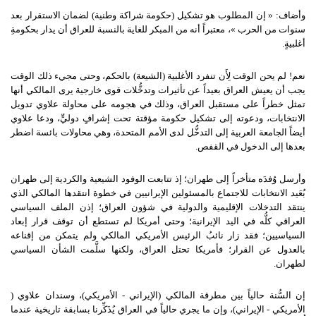
وأضاف: « إن المطلوب هو تشكيل (حكومة شراكة وطنية) لضمان الاستقرار بعد
سنوات من الحرب »، معتبراً أنه من المبكر للغاية بالنسبة للعراق أن يدار بحكومةِ
أغلبيةٍ.
نعم! لم يحن الوقت لِأَن تنفرد الأغلبية (الشيعة) بالحكم، وحتى مجيء ذلك الوقت
يجب أن يعيش العراق بعيداً عن تأثيرات وتدخُّلات قوى خارجية يرى المالكي أنها
تمثل خطراً على مستقبل العراق، وذلك في هجومه على محاولة علاوي تدويل
الانتخابات، ودعوته إلى تشكيل حكومة مؤقتة تحت إشرافٍ دوليٍّ، ودعا علاوي
أيضاً الجامعة العربية إلى التدخُّل لدى الأمم المتحدة، وهي محاولات بائسة اضطر
بعدها إلى الدخول في القفص.
وأرسل وُفدَه متأخراً إلى طهران؛ إذ تتابعت الوفود الشيعية والكردية إلى طهران
بُعَيد الانتخابات للاجتماع بالمسئولين الإيرانيين في خطوة انتقدها المالكي الذي
ينتقد التدخلات الإقليمية والدولية في شؤون العراق؛ إذن الملف السياسي
العراقي كلُّه في اليد الإيرانية؛ وحتى أمريكا لم تستطع أن توقف قرار إبعاد
السياسيين؛ فقد زار نائبُ الرئيس الأمريكي المالكي ولم يتمكن من إقناعه
بالعدول عن القرار؛ فأمريكا تحتل العراق، ولكنها سلَّمت الشأن السياسي
لطهران.
إن السُّنة حالياً بين مطرقة المالكي (الإيراني - الأمريكي)، وسندان علاوي (
الأمريكي - الإيراني)، وإن ما يجري حالياً في العراق يُذَكِّرنا بسابقة تاريخية عندما