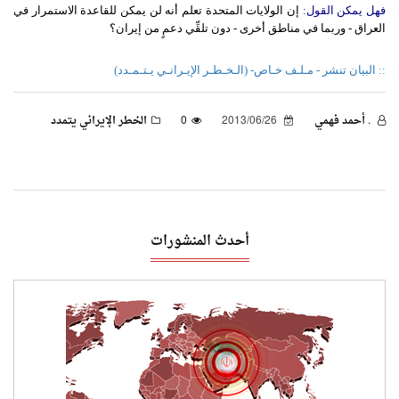
فهل
يمكن
القول
:
إن الولايات المتحدة تعلم أنه لن يمكن للقاعدة الاستمرار في
العراق - وربما في مناطق أخرى - دون تلقِّي دعمٍ من إيران؟
:: البيان تنشر - مـلـف خـاص- (الـخـطـر الإيـرانـي يـتـمـدد)
. أحمد فهمي
2013/06/26
0
الخطر الإيراني يتمدد
أحدث المنشورات