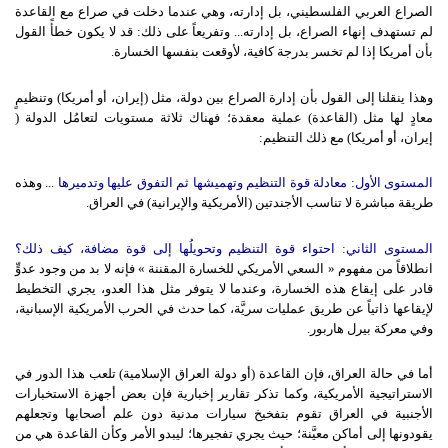
الصراع العربي الفلسطيني، بل إدارته، وهي عندما دخلت في صراع مع القاعدة
لم تستهدف إنهاء الصراع، بل إدارته... وتفريعاً على ذلك: قد لا يكون خطأً القول
بأن أمريكا إذا لم تخسر بدرجة كافية، لأوقعت بنفسها الخسارة.
وهذا ينقلنا إلى القول بأن إدارة الصراع بين دولة، مثل (إيران، أو أمريكا) وتنظيمٍ
معادٍ لها مثل (القاعدة) عملية معقدة؛ فهناك ثلاثة مستويات لتعامُل الدولة (
إيران، أو أمريكا) مع ذلك التنظيم:
المستوى
الأول
:
معادلة
قوة
التنظيم
وتهميشها
ثم
التفوق
عليها
وتدميرها
... وهذه
طريقة مباشرة لا تناسب الأجندتين (الأمريكية والإيرانية) في العراق.
المستوى
الثاني
:
احتواء
قوة
التنظيم
وتحويلُها
إلى
قوة
مضافة
،
كيف
ذلك
؟
انطلاقاً من مفهوم « السعي الأمريكي للخسارة المقننة » فإنه لا بد من وجود عدوٍّ
قادر على إيقاع هذه الخسارة، وعندما لا يتوفر مثل هذا العدو، يجري التخطيط
لإيقاعها ذاتياً عن طريق عمليات سريَّة، كما حدث في الحرب الأمريكية الإسبانية،
وفي معركة بيرل هاربور.
أما في حالة العراق، فإن القاعدة (أو دولة العراق الإسلامية) تلعب هذا الدور في
الاستراتيجية الأمريكية، وكما تذكر تقارير إخبارية فإن بعض أجهزة الاستخبارات
الأجنبية في العراق تقوم بتفخيخ سيارات مدنية دون علم أصحابها وتجعلهم
يقودونها إلى أماكن معيَّنة؛ حيث يجري تفجيرها؛ ليبدو الأمر وكأن القاعدة هي من