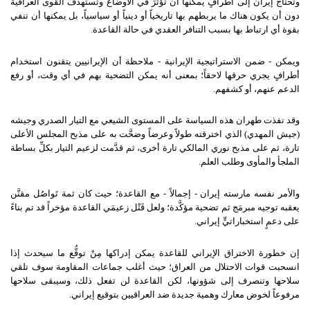
وتحتاج إيران إلى أطرافٍ يمكنها أن تؤثِّرَ في الأوضاع وتستهدفَ القوى العراقية
دون أن يكون هناك ما يربطهم بها تاريخياً أو دينياً أو سياسياً، بل يمكنها أن تنفي
بقوة أي ارتباط بها بسبب التنافر العقدي في حالة القاعدة.
ويمكن - ضمن الاستراتيجية الإيرانية - ملاحظة أن الإيرانيين يتقنون استخدام
أطرافٍ يجري حرقها لاحقاً؛ بمعنى أنه يمكن التضحية بهم في أي وقت، أو رفع
الدعم عنهم، أو كشفهم.
وقد نفذت طهران هذه السياسة على المستوى الشيعي مع التيار الصدري وجيشه
(جيش المهدي) الذي اخترقته طولاً وعرضاً وضحَّت به على مذبح المجلس الأعلى
تارة، ثم على مذبح نوري المالكي تارة أخرى، ثم قدَّمت لزعيم التيار بكلِّ بساطة
الملجأ والمأوى وطلب العلم.
والأمر نفسه مارسته إيران - إجمالاً - مع القاعدة؛ حيث كان ثمة تَواصُل مقنَّن
يعقبه توجيه مبرمَج ثم تضحية مؤكَّدة؛ ولعل قَتْل زعيمَي القاعدة مؤخراً قد تم بناءً
على دعمٍ استخباراتيٍّ إيراني.
إن خطورة الاختراق الإيراني للقاعدة يمكن إدراكها مِنْ توقُّع ما سيحدث إذا
انسحبت قوات الاحتلال من العراق؛ حيث أغلب جماعات المقاومة سوف تلقي
سلاحها وتنصرف إلى شؤونها، لكن القاعدة لن تفعل ذلك، وسيبقى سلاحها
مرفوعاً لخوض معارك وهمية جديدة ضد العراقيين بتوقيع إيراني.