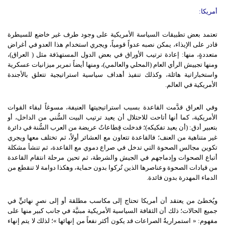
أمريكا
:
تعتمد بعض تطبيقات السياسة الأمريكية على وجود طرف غير خاضع للسيطرة
قادر على الإيذاء، يمكن نصبه عدواً قومياً، ويجري استخدام هذا العدو في أغراض
متعددةٍ، منها: إعادة ترتيب الأوراق في بعض الدول المستهدَفة مثل ( العراق)،
ومنها تجييش الرأي العام (المحلي والعالمي)، ومنها أيضاً تمرير ميزانيات عسكرية
واستخباراتية هائلة، وكذلك تنفيذ أهداف سياسية استراتيجية تتعلق بالأجندة
الأمريكية في العالم.
وفي العراق قدَّمت القاعدة بسبب استراتيجيتها العنيفة، مسوغاً لبقاء القوات
الأمريكية، كما أنها أتاحت للاحتلال أن يعيد ترتيب البيت السُّني من الداخل، أو
بتعبير أدق: (أن يعيد تفكيكه)؛ فدخلت قِطاعاتٌ عريضة من العرب السُّنة في دائرة
غير متناهية من العنف؛ فالقاعدة تتعاون مع العشائر أولاً، ثم تختلف معها ويجري
تكوين مجالس الصحوة التي تدخل في صراع دموي مع القاعدة، ثم تنشأ مشكلة
أتباع الصحوات وإدماجهم في الجيش والشرطة، ثم تحين مرحلة انتقام القاعدة
من قيادات الصحوة وعناصرها الذين تُركوا بدون حماية، وهكذا دوامة لا تنقطع من
الدماء المهدرة بدون فائدة.
ويُخطئ من يعتقد أن أمريكا تحتاج إلى مكاسب مطلقة أو إلى نصرٍ نهائيٍّ في
جميع الحالات؛ ذلك أن الثقافة السياسية الأمريكية مبنيَّة في جانب كبير منها على
مفهوم: « استمراريةُ الصراعات قد يكون أكثر نفعاً من إنهائها »؛ لذلك لا يتم إنهاء