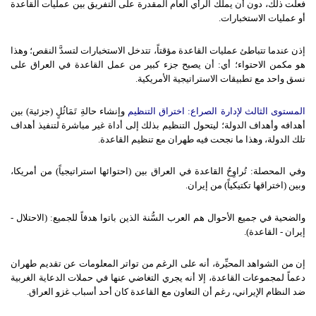
فعلت ذلك، دون أن يملك الرأي العام المقدرة على التفريق بين عمليات القاعدة
أو عمليات الاستخبارات.
إذن عندما تتباطئ عمليات القاعدة مؤقتاً، تتدخل الاستخبارات لتسدَّ النقص؛ وهذا
هو مكمن الاحتواء؛ أي: أن يصبح جزء كبير من عمل القاعدة في العراق على
نسق واحد مع تطبيقات الاستراتيجية الأمريكية.
المستوى
الثالث
لإدارة
الصراع
:
اختراق
التنظيم
وإنشاء حالةِ تَمَاثُلٍ (جزئية) بين
أهدافه وأهداف الدولة؛ ليتحول التنظيم بذلك إلى أداة غير مباشرة لتنفيذ أهداف
تلك الدولة، وهذا ما نجحت فيه طهران مع تنظيم القاعدة.
وفي
المحصلة
: تُراوِحُ القاعدة في العراق بين (احتوائها استراتيجياً) من أمريكا،
وبين (اختراقها تكتيكياً) من إيران.
والضحية في جميع الأحوال هم العرب السُّنة الذين باتوا هدفاً للجميع: (الاحتلال -
إيران - القاعدة).
إن
من
الشواهد
المحيِّرة
، أنه على الرغم من تواتر المعلومات عن تقديم طهران
دعماً لمجموعات القاعدة، إلا أنه يجري التغاضي عنها في حملات الدعاية الغربية
ضد النظام الإيراني، رغم أن التعاون مع القاعدة كان أحد أسباب غزو العراق.