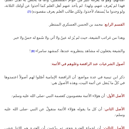
فهذا لم يُعرف عنهم، ولهذا: لم يأخذ عنهم أهل العلم كما أخذوا عن أولئك الثلاثة،
ولو وجدوا ما يُستفاد لأخذوا، ولكن طالب العلم يعرف مقصوده)
.
[7]
القسم الرابع:
محمد بن الحسن العسكري المنتظر.
وهذا من غرائب الشيعة، حيث لم يُرَ له عينٌ ولا أثر، ولا سُمع له حسّ ولا خبر.
والشيعة يجعلون له مشاهد ينتظرونه عندها، كمشهد سامراء
.!
[8]
أصول الشرعيات عند الرافضة وغلوهم في الأئمة:
ذكر ابن تيمية في عدة مواضع: أن الرافضة الإمامية أصّلوا لهم أصولاً اعتمدوها
في كلّ ما يُنقل عن أئمة البيت، وهذه الأصول هي:
الأصل الأول:
أن هؤلاء الأئمة معصومون كعصمة النبي -صلى الله عليه وسلم-.
الأصل الثاني:
أن كل ما يقوله هؤلاء الأئمة منقولٌ عن النبي -صلى الله عليه
وسلم-.
الأصل الثالث:
أن إجماع العترة حجة، ثم يدّعون أن العترة هم الاثنا عشر،