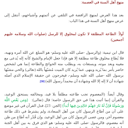
منهج أهل السنة في العصمة:
بعد هذا العرض لمنهج الرافضة في التلقي عن أئمتهم وأشياخهم، أنتقل إلى
عرض منهج أهل السنة في هذا الباب:
أولاً: الطاعة المطلقة لا تكون لمخلوق إلا للرسل (صلوات الله وسلامه عليهم
أجمعين):
قال ابن تيمية: (والرسول -صلى الله عليه وسلم- هو المبلغ عن الله أمره ونهيه،
فلا يُطاع مخلوق طاعة مطلقة إلا هو، فإذا جعل الإمام والشيخ كأنه إله يُدعى مع
مغيبه وبعد موته، ويستغاث به، ويطلب منه الحوائج والطاعة إنما هي لشخص
حاضر يأمر بما يُريد وينهى عما يُريد كان الميت مُشبّهاً بالله (تعالى) والحي مشبّها
برسول الله -صلى الله عليه وسلم-، فيخرجون عن حقيقة الإسلام الذي أصله
شهادة أن لا إله إلا الله وشهادة أن محمداً رسول الله)
.
[30]
وقال أيضاً: (المعصوم تجب طاعته مطلقاً بلا قيد، ومخالفه يستحق الوعيد،
والقرآن إنما أثبت هذا في حق الرسول خاصة؛ قال (تعالى):
}
وَمَن يَعْصِ اللَّهَ
وَرَسُولَهُ فَإنَّ لَهُ نَارَ جَهَنَّمَ خَالِدِينَ فِيهَا أَبَداً
{
[الجن: 23]، فدل القرآن في غير موضع
على أن من أطاع الرسول كان من أهل السعادة، ولم يشترط في ذلك طاعة
معصوم آخر، ومن عصى الرسول كان من أهل الوعيد، وإن قُدّر أنه أطاع من ظن
أنه معصوم، فالرسول -صلى الله عليه وسلم- هو الذي فرق به بين أهل الجنة