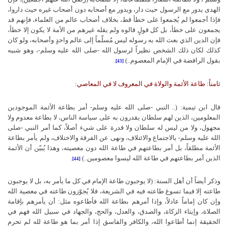
الهدى يدور مع الرسول حيث دار، ويدور مع أصحابه دون أصحاب غيره حيث داروا،
فإذا أجمعوا لم يُجمعوا على خطأ قط، بخلاف أصحاب عالم من العلماء، فإنهم قد
يجمعون على خطأ، بل كل قولٍ قالوه ولم يقله غيرهم من الأمة لا يكون إلا خطأ،
فإن الدين الذي بعث الله به رسوله ليس مُسلّماً إلى عالم واحدٍ وأصحابه، ولو كان
كذلك لكان ذلك الشخص نظيراً لرسول الله -صلى الله عليه وسلم-، وهو شبيه
بقول الرافضة في الإمام المعصوم..)
.
[43]
ثامناً: طاعة الأئمة والولاة في المعروف لا في المعاصي:
قال ابن تيمية: (.. النبي -صلى الله عليه وسلم- أمر بطاعة الأئمة الموجودين
المعلومين، الذين لهم سلطان يقدرون به على سياسة الناس، لا بطاعة معدوم ولا
مجهول، ولا من ليس له سلطان ولا قدرة على شيء أصلاً، كما أمر النبي -صلى
الله عليه وسلم- بالاجتماع والائتلاف، ونهى عن الفرقة والاختلاف، ولم يأمر بطاعة
الأئمة مطلقاً، بل أمر بطاعتهم في طاعة الله دون معصيته، وهذا يُبيّن أن الأئمة
الذين أمر بطاعتهم في طاعة الله ليسوا معصومين..)
.
[44]
وذكر أيضاً أن أهل السنة: (لا يوجبون طاعة الإمام في كل ما يأمر به، بل لا يوجبون
طاعته إلا فيما تسوغ طاعته فيه في الشريعة، فلا يُجوّزون طاعته في معصية الله
وإن كان إماماً عادلاً، وإذا أمرهم بطاعة الله فأطاعوه مثل: أن يأمرهم بإقامة
الصلاة، وإيتاء الزكاة، والصدق، والعدل، والحج، والجهاد في سبيل الله فهم في
الحقيقة إنما أطاعوا الله، والكافر والفاسق إذا أمر بما هو طاعة لله لم تحرم