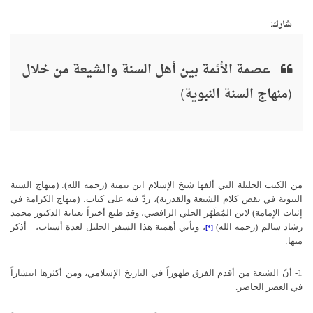
شارك:
عصمة الأئمة بين أهل السنة والشيعة من خلال
(منهاج السنة النبوية)
من الكتب الجليلة التي ألفها شيخ الإسلام ابن تيمية (رحمه الله): (منهاج السنة
النبوية في نقض كلام الشيعة والقدرية)، ردّ فيه على كتاب: (منهاج الكرامة في
إثبات الإمامة) لابن المُطَهّر الحلي الرافضي، وقد طبع أخيراً بعناية الدكتور محمد
رشاد سالم (رحمه الله)
، وتأتي أهمية هذا السفر الجليل لعدة أسباب،
أذكر
[*]
منها:
1- أنّ الشيعة من أقدم الفرق ظهوراً في التاريخ الإسلامي، ومن أكثرها انتشاراً
في العصر الحاضر.