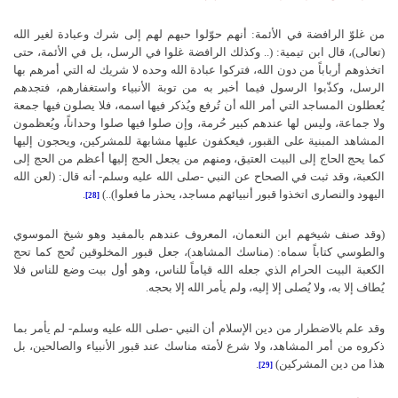
من غلوّ الرافضة في الأئمة: أنهم حوّلوا حبهم لهم إلى شرك وعبادة لغير الله
(تعالى)، قال ابن تيمية: (.. وكذلك الرافضة غلوا في الرسل، بل في الأئمة، حتى
اتخذوهم أرباباً من دون الله، فتركوا عبادة الله وحده لا شريك له التي أمرهم بها
الرسل، وكذّبوا الرسول فيما أخبر به من توبة الأنبياء واستغفارهم، فتجدهم
يُعطلون المساجد التي أمر الله أن تُرفع ويُذكر فيها اسمه، فلا يصلون فيها جمعة
ولا جماعة، وليس لها عندهم كبير حُرمة، وإن صلوا فيها صلوا وحداناً، ويُعظمون
المشاهد المبنية على القبور، فيعكفون عليها مشابهة للمشركين، ويحجون إليها
كما يحج الحاج إلى البيت العتيق، ومنهم من يجعل الحج إليها أعظم من الحج إلى
الكعبة، وقد ثبت في الصحاح عن النبي -صلى الله عليه وسلم- أنه قال: (لعن الله
اليهود والنصارى اتخذوا قبور أنبيائهم مساجد، يحذر ما فعلوا)..)
.
[28]
(وقد صنف شيخهم ابن النعمان، المعروف عندهم بالمفيد وهو شيخ الموسوي
والطوسي كتاباً سماه: (مناسك المشاهد)، جعل قبور المخلوقين تُحج كما تحج
الكعبة البيت الحرام الذي جعله الله قياماً للناس، وهو أول بيت وضع للناس فلا
يُطاف إلا به، ولا يُصلى إلا إليه، ولم يأمر الله إلا بحجه.
وقد علم بالاضطرار من دين الإسلام أن النبي -صلى الله عليه وسلم- لم يأمر بما
ذكروه من أمر المشاهد، ولا شرع لأمته مناسك عند قبور الأنبياء والصالحين، بل
هذا من دين المشركين)
.
[29]