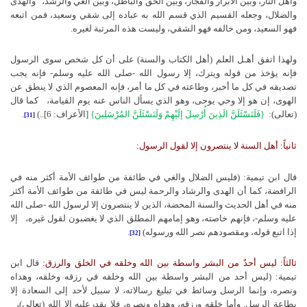
وأهل النار، وبين الأبرار والفجار، وبين الحق والباطل، وبين الغي والرشد،
والهدى
والضلال، وجعله القسيم الذي قسم الله به عباده إلى شقي وسعيد، فمن اتبعه
فهو السعيد، ومن خالفه فهو الشقي، وليست هذه المرتبة لغيره.
ولهذا اتفق أهـل العلم (أهل الكتاب والسنة) على أن كل شخص سوى الرسول
فإنه يؤخذ من قوله ويترك، إلا رسول الله -صلى الله عليه وسلم- فإنه يجب
تصديقه في كل ما أخبر، وطاعته في كل ما أمر، فإنه المعصوم الذي لا ينطق عن
الهوى، إن هو إلا وحي يوحى، وهو الذي يسأل الناس عنه يوم القيامة،
كما قال
(تعالى):
}
فَلَنَسْئَلَنَّ الَذِينَ أُرْسِلَ إلَيْهِمْ وَلَنَسْئَلَنَّ المُرْسَلِينَ
{
[الأعراف: 6]..)
.
[31]
ثانياً: أهل السنة لا ينتصرون إلا لقول الرسول:
قال ابن تيمية: (فليس الضلال والغي في طائفة من طوائف الأمة أكثر منه في
الرافضة، كما أن الهدى والرشاد والرحمة ليس في طائفة من طوائف الأمة أكثر
منه في أهل الحديث والسنة المحضة، الذين لا ينتصرون إلا لرسول الله -صلى الله
عليه وسلم-، فإنهم خاصته، وهو إمامهم المطلق الذي لا يغضبون لقول غيره،
إلا
إذا اتبع قوله، ومقصودهم نصر الله ورسوله)
.
[32]
ثالثاً: ليس أحدٌ من البشر واسطة بين الله وخلقه في الخلق والرزق:
قال ابن
تيمية: (ليس أحد من البشر واسطة بين الله وخلقه في رزقه وخلقه، وهداه
ونصره، وإنما الرسل وسائط في تبليغ رسالاته، لا سبيل لأحد إلى السعادة إلا
بطاعة الرسل. وأما خلقه ورزقه، وهداه ونصره، فلا يقدرعليه إلا الله (تعالى)،