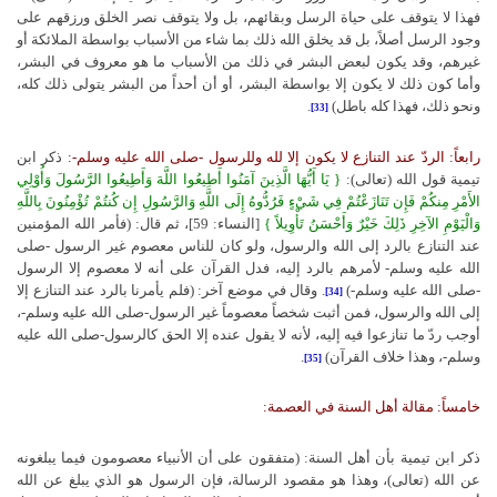
فهذا لا يتوقف على حياة الرسل وبقائهم، بل ولا يتوقف نصر الخلق ورزقهم على
وجود الرسل أصلاً، بل قد يخلق الله ذلك بما شاء من الأسباب بواسطة الملائكة أو
غيرهم، وقد يكون لبعض البشر في ذلك من الأسباب ما هو معروف في البشر،
وأما كون ذلك لا يكون إلا بواسطة البشر، أو أن أحداً من البشر يتولى ذلك كله،
ونحو ذلك، فهذا كله باطل)
.
[33]
رابعاً: الردّ عند التنازع لا يكون إلا لله وللرسول -صلى الله عليه وسلم-:
ذكر ابن
تيمية قول الله (تعالى):
{
يَا أَيُّهَا الَّذِينَ آمَنُوا أَطِيعُوا اللَّهَ وَأَطِيعُوا الرَّسُولَ وَأُوْلِي
الأَمْرِ مِنكُمْ فَإِن تَنَازَعْتُمْ فِي شَيْءٍ فَرُدُّوهُ إِلَى اللَّهِ وَالرَّسُولِ إِن كُنتُمْ تُؤْمِنُونَ بِاللَّهِ
وَالْيَوْمِ الآخِرِ ذَلِكَ خَيْرٌ وَأَحْسَنُ تَأْوِيلاً }
[النساء: 59]، ثم قال: (فأمر الله المؤمنين
عند التنازع بالرد إلى الله والرسول، ولو كان للناس معصوم غير الرسول -صلى
الله عليه وسلم- لأمرهم بالرد إليه، فدل القرآن على أنه لا معصوم إلا الرسول
-صلى الله عليه وسلم-)
. وقال في موضع آخر: (فلم يأمرنا بالرد عند التنازع إلا
[34]
إلى الله والرسول، فمن أثبت شخصاً معصوماً غير الرسول-صلى الله عليه وسلم-،
أوجب ردّ ما تنازعوا فيه إليه، لأنه لا يقول عنده إلا الحق كالرسول-صلى الله عليه
وسلم-، وهذا خلاف القرآن)
.
[35]
خامساً: مقالة أهل السنة في العصمة:
ذكر ابن تيمية بأن أهل السنة: (متفقون على أن الأنبياء معصومون فيما يبلغونه
عن الله (تعالى)، وهذا هو مقصود الرسالة، فإن الرسول هو الذي يبلغ عن الله