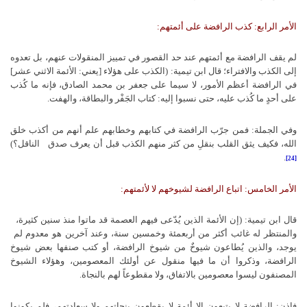
الأمر الرابع: كذب الرافضة على أئمتهم:
لم يقف الرافضة مع أئمتهم عند حد القصور في تمييز المنقولات عنهم، بل تعدوه
إلى الكذب والافتراء؛ قال ابن تيمية: (الكذب على هؤلاء [يعني: الأئمة الاثني عشر]
في الرافضة أعظم الأمور، لا سيما على جعفر بن محمد الصادق، فإنه ما كُذب
على أحدٍ ما كُذب عليه، حتى نسبوا إليه: كتاب الجَفْر والبطاقة، والهفت.
وفي الجملة: فمن جرّب الرافضة في كتابهم وخطابهم علم أنهم من أكذب خلق
الله، فكيف يثق القلب بنقلِ من كثر منهم الكذب قبل أن يعرف صدق
الناقل؟)
.
[24]
الأمر الخامس:
اتباع الرافضة لشيوخهم لا لأئمتهم:
قال ابن تيمية: (إن الأئمة الذين يُدّعى فيهم العصمة قد ماتوا منذ سنين كثيرة،
والمنتظر له غائب أكثر من أربعمئة وخمسين سنة، وعند آخرين هو معدوم لم
يوجد، والذين يُطاعون شيوخٌ من شيوخ الرافضة، أو كتب صنفها بعض شيوخ
الرافضة، وذكروا أن ما فيها منقول عن أولئك المعصومين، وهؤلاء الشيوخ
المصنفون ليسوا معصومين بالاتفاق، ولا مقطوعاً لهم بالنجاة.
فإذن: الرافضة لا يتبعون إلا أئمة لا يقطعون بنجاتهم ولا سعادتهم، فلم يكونوا