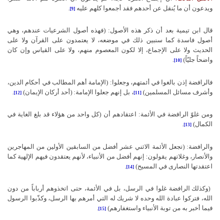
ويدعون أن ما يُنقل عن أحدهم فقد أجمعوا كلهم عليه
.
[9]
قال ابن تيمية بعد أن ذكر هذه الأصول: (فهذه أصول الشرعيات عندهم، وهي
أصول فاسدة كما سنبين ذلك في موضعه، لا يعتمدون على القرآن ولا على
الحديث ولا على الإجماع، إلا لكون المعصوم منهم، ولا على القياس وإن كان
واضحاً جليّاً)
.
[10]
فالرافضة إذن بالغوا في أئمتهم، وجعلوا: (الإمامة أهم المطالب في أحكام الدين،
وأشرف مسائل المسلمين)
، بل إنهم جعلوا الإمامة: (أحد أركان الإيمان)
.
[12]
[11]
ومن غلوّ الرافضة في الأئمة: اعتقادهم أن (كل واحد من هؤلاء قد بلغ الغاية في
الكمال)
.
[13]
والرافضة: (تجعل الأئمة الاثني عشر أفضل من السابقين الأولين من المهاجرين
والأنصار، وغلاتهم يقولون: إنهم أفضل من الأنبياء، لأنهم يعتقدون فيهم الإلهية كما
اعتقدتها النصارى في المسيح)
.
[14]
(وكذلك الرافضة غلوا في الرسل، بل في الأئمة، حتى اتخذوهم أرباباً من دون
الله، فتركوا عبادة الله وحده لا شريك له التي أمرهم بها الرسل، وكذّبوا الرسول
فيما أخبر به من توبة الأنبياء واستغفارهم)
.
[15]