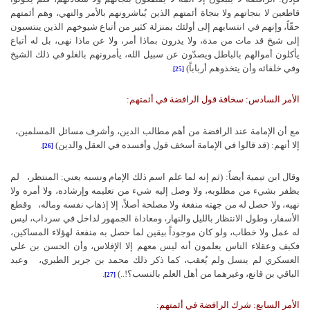
قاطعين لا بنجاتهم ولا بنجاة أئمتهم الذين يُباشرونهم بالأمر والنهي، وهم أئمتهم
حقّاً، وإنهم في انتسابهم إلى أولئك بمنزلة كثير من أتباع شيوخهم الذين ينتسبون
إلى شيخ قد مات من مدة، ولا يدرون بماذا أمر، ولا عن ماذا نهى، بل له أتباع
يأكلون أموالهم بالباطل ويصدّون عن سبيل الله، يأمرونهم بالغلو في ذلك الشيخ
وفي خلفائه وأن يتخذوهم أرباباً)
.
[25]
الأمر السادس: سخافة قول الرافضة في أئمتهم:
مع أن الإمامة عند الرافضة من أهم مطالب الدين، وأشرف مسائل المسلمين،
إلا أنهم: (قد قالوا في الإمامة أسخف قول وأفسده في العقل والدين)
.
[26]
وقال ابن تيمية أيضاً: (ثم إنه لما علم اسم ذلك الإمام ونسبه يعني: المنتظر،
لم
يظفر بشيء من مطلوبه، ولا وصل إليه شيء من تعليمه وإرشاده، ولا أمره ولا
نهيه، ولا حصل له من جهته منفعة ولا مصلحة أصلاً، إلا إذهاب نفسه وماله،
وقطع
الأسفار، وطول الانتظار بالليل والنهار، ومعاداة الجمهور لداخل في سرداب، ليس
له عمل ولا خطاب، ولو كان موجوداً بيقين لما حصل به منفعة لهؤلاء المساكين،
فكيف وعقلاء الناس يعلمون أنه ليس معهم إلا الإفلاس، وأن الحسن بن علي
العسكري لم ينسل ولم يُعقب، كما ذكر ذلك محمد بن جرير الطبري،
وعبد
الباقي بن قانع، وغيرهما من أهل العلم بالنسب؟!..)
.
[27]
الأمر السابع: شرك الرافضة في أئمتهم: