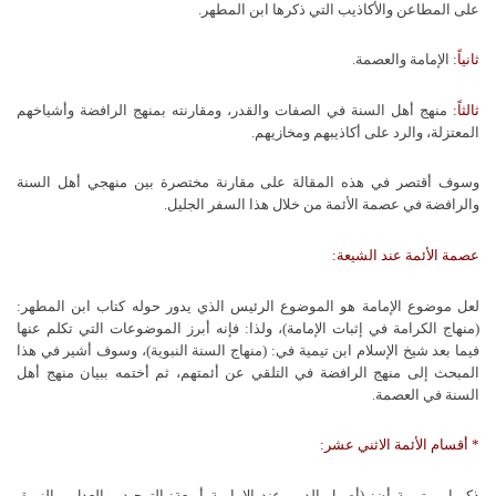
على المطاعن والأكاذيب التي ذكرها ابن المطهر.
ثانياً:
الإمامة والعصمة.
ثالثاً:
منهج أهل السنة في الصفات والقدر، ومقارنته بمنهج الرافضة وأشياخهم
المعتزلة، والرد على أكاذيبهم ومخازيهم.
وسوف أقتصر في هذه المقالة على مقارنة مختصرة بين منهجي أهل السنة
والرافضة في عصمة الأئمة من خلال هذا السفر الجليل.
عصمة الأئمة عند الشيعة:
لعل موضوع الإمامة هو الموضوع الرئيس الذي يدور حوله كتاب ابن المطهر:
(منهاج الكرامة في إثبات الإمامة)، ولذا: فإنه أبرز الموضوعات التي تكلم عنها
فيما بعد شيخ الإسلام ابن تيمية في: (منهاج السنة النبوية)، وسوف أشير في هذا
المبحث إلى منهج الرافضة في التلقي عن أئمتهم، ثم أختمه ببيان منهج أهل
السنة في العصمة.
* أقسام الأئمة الاثني عشر:
ذكر ابن تيمية أن: (أصول الدين عند الإمامية أربعة: التوحيد، والعدل، والنبوة،