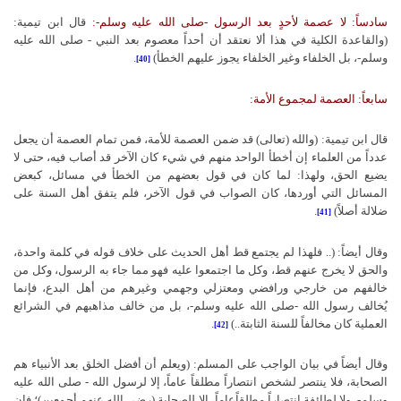
سادساً: لا عصمة لأحدٍ بعد الرسول -صلى الله عليه وسلم-:
قال ابن تيمية:
(والقاعدة الكلية في هذا ألا نعتقد أن أحداً معصوم بعد النبي - صلى الله عليه
وسلم-، بل الخلفاء وغير الخلفاء يجوز عليهم الخطأ)
.
[40]
سابعاً: العصمة لمجموع الأمة:
قال ابن تيمية: (والله (تعالى) قد ضمن العصمة للأمة، فمن تمام العصمة أن يجعل
عدداً من العلماء إن أخطأ الواحد منهم في شيء كان الآخر قد أصاب فيه، حتى لا
يضيع الحق، ولهذا: لما كان في قول بعضهم من الخطأ في مسائل، كبعض
المسائل التي أوردها، كان الصواب في قول الآخر، فلم يتفق أهل السنة على
ضلالة أصلاً)
.
[41]
وقال أيضاً: (.. فلهذا لم يجتمع قط أهل الحديث على خلاف قوله في كلمة واحدة،
والحق لا يخرج عنهم قط، وكل ما اجتمعوا عليه فهو مما جاء به الرسول، وكل من
خالفهم من خارجي ورافضي ومعتزلي وجهمي وغيرهم من أهل البدع، فإنما
يُخالف رسول الله -صلى الله عليه وسلم-، بل من خالف مذاهبهم في الشرائع
العملية كان مخالفاً للسنة الثابتة..)
.
[42]
وقال أيضاً في بيان الواجب على المسلم: (ويعلم أن أفضل الخلق بعد الأنبياء هم
الصحابة، فلا ينتصر لشخص انتصاراً مطلقاً عاماً، إلا لرسول الله - صلى الله عليه
وسلم-، ولا لطائفة انتصاراً مطلقاًعاماً، إلا للصحابة (رضي الله عنهم أجمعين)؛ فإن