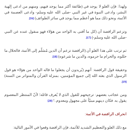
ولهذا: فإن الغلو لا يوجد في (طائفة أكثر مما يوجد فيهم، ومنهم من ادعى إلهية
البشر، وادعى النبوة في غير النبي -صلى الله عليه وسلم- وادعى العصمة في
الأئمة، ونحو ذلك مما هو أعظم مما يوجد في سائر الطوائف)
.
[16]
وتزعم الرافضة أن (كل ما أفتى به الواحد من هؤلاء فهو منقول عنده عن النبي
-صلى الله عليه وسلم-)
.
[17]
ثم ترتب على هذا الغلو أن (الرافضة تزعم أن الدين مُسَلّم إلى الأئمة، فالحلال ما
حللوه، والحرام ما حرموه، والدين ما شرعوه)
.
[18]
وحقيقة قول الرافضة: أنهم (يُريدون أن يجعلوا ما قاله الواحد من هؤلاء هو قول
الرسول الذي بعثه الله إلى جميع المؤمنين، بمنزلة القرآن والمتواتر من السنة)
.
[19]
ومن عجائب بعضهم: ترجيحهم للقول الذي لا يُعرف قائله؛ لأنّ المنتظر المعصوم
يقول به. فكان دينهم مبنيّاً على مجهول ومعدوم..!
[20]
انحراف الرافضة في الأئمة:
مع ذلك الغلو والتعظيم الشديد للأئمة، فإن الرافضة وقعوا في الأمور التالية: