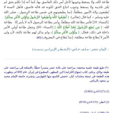
طاعة الله، ولا يسقط وجوبها لأجل أمر ذلك الفاسق بها، كما أنه إذا تكلم بحق لم
يَجُز تكذيبه ولا يسقط وجوب اتباع الحق لكونه قد قاله فاسق، فأهل السنة لا
يُطيعون ولاة الأمور مطلقاً، إنما يطيعونهم في ضمن طاعة الرسول - صلى الله
عليه وسلم -، كما قال (تعالى):
{
أَطِيعُوا اللَّهَ وَأَطِيعُوا الرَّسُولَ وَأُوْلِي الأَمْرِ مِنكُمْ}
[النساء: 59] فأمر بطاعة الله مطلقاً، وأمر بطاعة الرسول لأنه لا يأمر إلا
بطاعة
الله:
{
مَن يُطِعِ الرَّسُولَ فَقَدْ أَطَاعَ اللَّهَ }
[النساء: 80]، وجعل طاعة أولي الأمر
داخلة في ذلك، فقال:
{
وأُوْلِي الأَمْرِ مِنكُمْ }،
ولم يذكر لهم طاعة ثالثة، لأن ولي
الأمر لا يُطاع طاعة مطلقة، إنما يُطاع في المعروف)
.
[45]
:: البيان تنشر - مـلـف خـاص- (الـخـطـر الإيـرانـي يـتـمـدد)
(*) طبع طبعة علمية محققة، مراجعة على ثلاثة عشر مصدراً خطيّاً، بالإضافة إلى مراجعته على
طبعة بولاق، وعلى كتاب (منهاج الكرامة) لابن المطهر، المطبوع في إيران عام 1880م، وظهرت
هذه الطبعة في تسعة مجلدات كبار، خصص التاسع منها للفهارس، ونشرته جامعة الإمام محمد
بن سعود بالرياض.
(1) (4/127) و (5/461).
(2) انظر: (4/131) و (8/10).
(3) (1/99) وانظر: (3/484).