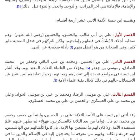
والإمامة، فالإمامة هي آخرالمراتب، والتوحيد والعدل والنبوة قبل
ذلك)
.
[3]
ويقسم ابن تيمية الأئمة الاثني عشر أربعة أقسام:
القسم الأول:
علي بن أبي طالب، والحسن، والحسين (رضي الله عنهم)
وهم
صحابة أجلاء، لا يُشَكّ في فضلهم وإمامتهم، ولكن شَرِكَهُم في فضل الصحبة خلق
كثير، وفي الصحابة من هو أفضل منهم
بأدلة صحيحة عن النبي.
[4]
القسم الثاني:
علي بن الحسين، ومحمد بن علي الباقر، وجعفر بن
محمد
الصادق، وموسى بن جعفر
، وهؤلاء من العلماء الثقات المعتد بهم، وقد أشار
[5]
ابن تيمية في مواضع عديدة إلى تقديرهم ومحبتهم، وجواز تقليدهم لمن عجز عن
الاستدلال، حالهم في ذلك كحال بقية علماء الأمة
.
[6]
القسم الثالث:
علي بن موسى الرضا، ومحمد بن علي بن موسى الجواد، وعلي
بن محمد بن علي العسكري، والحسن بن علي بن محمد العسكري.
وقد أثنى ابن تيمية على الأئمة الثلاثة: علي بن الحسين، وابنه أبي جعفر، وجعفر
بن محمد، ثم قال: (وأما من بعد الثلاثة كالعسكريين، فهؤلاء لم يظهر عليهم علمٌ
تستفيده الأمة، ولا كان لهم يدٌ تستعين بها الأمة، بل كانوا كأمثالهم من الهاشميين،
لهم حرمة ومكانة، وفيهم من معرفة ما يحتاجون إليه في الإسلام والدين ما في
أمثالهم، وهو ما يعرفه كثير من عوام المسلمين، وأما ما يختص به أهـل العلم،