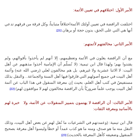
الأمر الأول:
اختلافهم في تعيين الأئمة:
اختلفت الرافضة في تعيين أولئك الأئمةاختلافاً متبايناً، وكل فرقة من فرقهم تدعي
أنها هي التي على الحق، بدون حجة أو برهان
.
[21]
الأمر الثاني:
مخالفتهم لأئمتهم:
مع أن الرافضة يغلون في الأئمة وتعظيمهم، إلا أنهم لم يأخذوا بأقوالهم، ولم
يقتدوا بهم؛ ولهذا قال ابن تيمية: (لا نُسلّم أن الإمامية أخذوا مذهبهم عن أهل
البيت: لا الاثنا عشرية ولا غيرهم، بل هم مخالفون لعلي (رضي الله عنه) وأئمة
أهل البيت في جميع أصولهم التي فارقوا فيها أهل السنة والجماعة... والنقل بذلك
مستفيضٌ في كتب أهل العلم، بحيث إن معرفة المنقول في هذا الباب عن أئمة
أهل البيت يوجب علماً ضروريّاً بأن الرافضة مخالفون لهم لا موافقون لهم)
.
[22]
الأمر الثالث: أن الرافضة لا يهتمون بتمييز المنقولات عن الأئمة، ولا
خبرة لهم
بالأسانيد ومعرفة الثقات:
قال ابن تيمية: (وعمدتهم في الشرعيات ما نُقل لهم عن بعض أهل البيت، وذلك
النقل منه ما هو صدق، ومنه ما هو كذب عمداً أو خطأً وليسوا أهل معرفة بصحيح
المنقول وضعيفه كأهل المعرفة بالحديث)
.
[23]