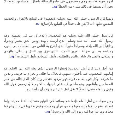
أمره ونهيه وخبره، وهم معصومون في تبليغ الرسالة باتفاق المسلمين، بحيث لا
يجوز أن يستقرّ في ذلك شيء من الخطأ)
.
[36]
ولهذا فإن الرسول -صلى الله عليه وسلم-: (معصومٌ في التبليغ بالاتفاق، والعصمة
المتفق عليها: أنه لا يُقر على خطأ في التبليغ بالإجماع)
.
[37]
فالرسول -صلى الله عليه وسلم- هو المعصوم: (الذي لا ريب في عصمته، وهو
رسول الله -صلى الله عليه وسلم- الذي أرسله بالهدى ودين الحق بشيراً ونذيراً،
وداعياً إلى الله بإذنه وسراجاً منيراً، الذي أخرج به الناس من الظلمات إلى النور،
وهداهم به إلى صراط العزيز الحميد، الذي فرق بين الحق والباطل، والهدى
والضلال، والغي والرشاد، والنور والظلمة، وأهل السعادة وأهل الشقاوة..)
.
[38]
من أجل ذلك فإن أهل الحديث: (جعلوا الرسول الذي بعثه الله إلى الخلق هو
إمامهم المعصوم، عنه يأخذون دينهم، فالحلال ما حلله، والحرام ما حرمه، والدين
ما شرعه، وكل قول يخالف قوله فهو مردود عندهم وإن كان الذي قاله من خيار
المسلمين وأعلمهم وهو مأجور فيه على اجتهاده، لكنهم لا يُعارضون قول الله
وقول رسوله بشيء أصلاً: لا نقل نُقل عن غيره، ولا رأي رآه غيره.
ومن سواه من أهل العلم فإنما هم وسائط في التبليغ عنه: إما للفظ حديثه، وإما
لمعناه، فقوم بلغوا ما سمعوا منه من قرآن وحديث، وقوم تفقهوا في ذلك وعرفوا
معناه، وما تنازعوا فيه ردوه إلى الله والرسول)
.
[39]