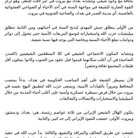
بكثافة مع وجود شيعي. وتتشابه بغداد مع بيروت في أمر لافت للنظر، وهو تركّز
القوة الضاربة للشيعة في مواجهة السنة في أحد الأحياء أو الضواحي العشوائية
بالعاصمة، أي مدينة الصدر في بغداد، والضاحية الجنوبية في بيروت.
من الأولى ينطلق جيش المهدي ليذبح السنة في أحيائهم، ومن الثانية تنطلق
ميليشيات حزب الله واستخباراته لتوسع المربعات الأمنية حتى تتحول إلى دوائر
ودوامات تبتلع الأحياء السنية وبخاصة التي يوجد فيها نسبة شيعية.
ويتشابه المكون الاجتماعي الشيعي في كلا المنطقتين الشيعيتين (الصدر،
الضاحية) في أن أغلب سكانهما قدِموا قبل عقود من الجنوب وكانوا يمثلون أقل
طبقات المجتمع ثقافة وتحضراً.
الآن يسيطر الشيعة على أهم المناصب الحكومية في بغداد، بدءاً بمنصب
المحافظ ومروراً بالقيادات الأمنية، ويسعى حزب الله لتطبيق النهج نفسه في
بيروت من خلال فرض سيطرة عسكرية وأمنية على أغلب أحياء المدينة من خلال
الميليشيا والاستخبارات والاتصالات والتحالفات.
يتكون الهلال الشيعي الإيراني من ثلاثة عواصم رئيسة، هي: بغداد، ودمشق،
وبيروت. الأولى: خضعت للنفوذ الإيراني إلى حد كبير، والثانية:
خضعت عن طريق التحالف والمراقد والتشيع، والثالثة: بدأ حزب الله في تنفيذ