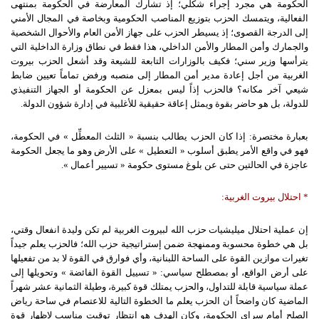
الحكومة هي مجرد إجراء شكلي؛ إذ تشارك المعارضة في الحكومة بمنتهى
الفعالية، ويتمسك الحزب بتوزيع المناصب الحكومية وبخاصة في المجال الأمني
إلى الدرجة القصوى؛ إذ يسيطر الحزب على جهاز الأمن العام والأحوال الشخصية
والجمارك وأمن المطار والأمن الداخلي، هذا فقط في نطاق وزارة الداخلية التي
يترأسها وزير سني؛ فكيف بالوزارات التابعة للشيعة وقد أشعل الحزب بيروت
الغربية من أجل إعادة مدير أمن المطار إلى منصبه ورفض تماماً تعيين ضابط
شيعي آخر مكانه؟ فالحزب إذاً ليس بمعزل عن الحكومة أو الجهاز التنفيذي
للدولة، بل هو حاضر بقوة ويمثل إعاقة حقيقية للأغلبية في إدارة شؤون الدولة.
بعبارة مختصرة: إذا كان الحزب يطالب بنسبة « الثلث المعطِّل » في الحكومة،
فهو في واقع الأمر يطبق أسلوب « التعطيل » على الأرض وهو ما يجعل الحكومة
عاجزة في الحالتين حتى عن بلوغ مستوى حكومة « تسيير أعمال ».
*
احتلال
بيروت
الغربية
:
إن عملية احتلال ميليشيات حزب الله لبيروت الغربية لم تكن وليدة انفعال وقتي،
بل هي خطوة محسوبة وممنهجة ضمن إستراتيجية حزب الله؛ فالحزب يعلم جيداً
تغيرات موازين القوة على الساحة اللبنانية، وأي فوارق في القوة لا بد من تفعيلها
على أرض الواقع، أو بمصطلح سياسي: « تسييل القوة الفائضة » وتحويلها إلى
عملة سياسية قابلة للتداول، والحزب يمتلك قوة كبيرة، وطيلة الثمانية عشر شهراً
الماضية كان واضحاً أن الحزب يعلم ما الخطوة التالية للاعتصام في ساحة رياض
الصلح أمام سراي الحكومة، وكان الهدف هو انتظار توقيت مناسب لإظهار قوة