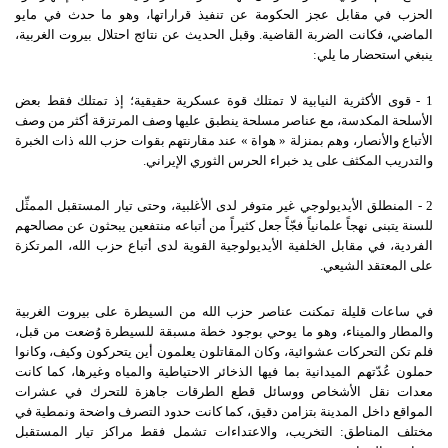
الحزب في مقابل عجز الحكومة عن تنفيذ قراراتها، وهو ما حدث في مايو
الماضي، فكانت الضربة القاضية. وقبل الحديث عن نتائج احتلال بيروت الغربية،
ينبغي استحضار ما يلي:
1 - قوى الأكثرية النيابية لا تمتلك قوة عسكرية حقيقية؛ إذ تمتلك فقط بعض
الأسلحة المكدسة، مع عناصر مسلحة ينطبق عليها وصف المرتزقة أكثر من وصف
الأتباع والأنصار، وهم بمنزلة « هواة » عند مقارنتهم بقوات حزب الله ذات الخبرة
والتدريب المكثف على يد خبراء الحرس الثوري الإيراني.
2 - المنطلق الأيديولوجي غير متوفر لدى الأغلبية، وحتى تيار المستقبل الممثِّل
للسنة يتبنى نهجاً علمانياً فجّاً جعل كثيراً من أتباعه منتفعين يبحثون عن مصالحهم
الفردية، في مقابل الخلفية الأيديولوجية القوية لدى أتباع حزب الله، المرتكزة
على المعتقد الشيعي.
في ساعات قليلة تمكنت عناصر حزب الله من السيطرة على بيروت الغربية
والمطار والميناء، وهو ما يوحي بوجود خطة مسبقة للسيطرة وُضعت من قبل،
فلم تكن التحركات عشوائية، وكان المقاتلون يعلمون أين يتحركون وكيف، وكانوا
حملون عُدّتهم الميدانية بما فيها الذخائر الاحتياطية والمياه وغيرها، كما كانت
معدات نقل الأشخاص ووسائل قطع الطرقات جاهزة للتحرك في عشرات
المواقع داخل المدينة بتزامن دقيق، كما كانت حدود التصرف واضحة ونمطية في
مختلف المناطق: التخريب، والاعتداءات تشمل فقط مراكز تيار المستقبل