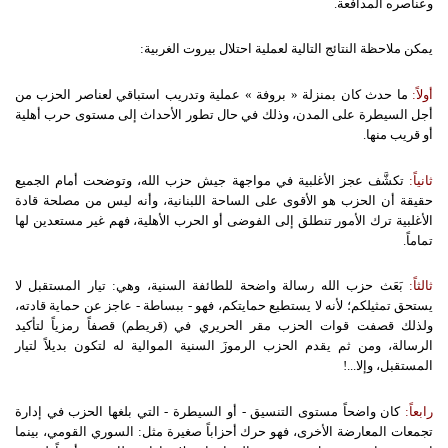
وعناصره المدافعة.
يمكن
ملاحظة
النتائج
التالية
لعملية
احتلال
بيروت
الغربية
:
أولاً
:
ما حدث كان بمنزلة « بروفة » عملية وتدريب استباقي لعناصر الحزب من
أجل السيطرة على المدن، وذلك في حال تطور الأحداث إلى مستوى حرب أهلية
أو قريب منها.
ثانياً
:
تكشَّف عجز الأغلبية في مواجهة جيش حزب الله، وتوضحت أمام الجميع
حقيقة أن الحزب هو الأقوى على الساحة اللبنانية، وأنه ليس من مصلحة قادة
الأغلبية ترك الأمور تنطلق إلى الفوضى أو الحرب الأهلية، فهم غير مستعدين لها
تماماً.
ثالثاً
:
بَعَث حزب الله رسالة واضحة للطائفة السنية، وهي: تيار المستقبل لا
يستحق تمثيلكم؛ لأنه لا يستطيع حمايتكم، فهو - ببساطة - عاجز عن حماية قادته،
ولذلك قصفت قوات الحزب مقر الحريري في (قريطم) قصفاً رمزياً لتأكيد
الرسالة، ومن ثم يقدم الحزب الرموزَ السنية الموالية له لتكون بديلاً لتيار
المستقبل، وإلا...!
رابعاً
:
كان واضحاً مستوى التنسيق - أو السيطرة - التي بلغها الحزب في إدارة
تجمعات المعارضة الأخرى، فهو حرك أحزاباً صغيرة مثل: السوري القومي، بينما