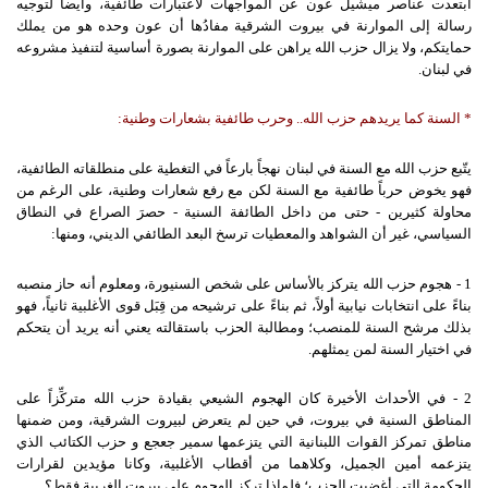
ابتعدت عناصر ميشيل عون عن المواجهات لاعتبارات طائفية، وأيضاً لتوجيه
رسالة إلى الموارنة في بيروت الشرقية مفادُها أن عون وحده هو من يملك
حمايتكم، ولا يزال حزب الله يراهن على الموارنة بصورة أساسية لتنفيذ مشروعه
في لبنان.
*
السنة
كما
يريدهم
حزب
الله
.
.
وحرب
طائفية
بشعارات
وطنية
:
يتّبع حزب الله مع السنة في لبنان نهجاً بارعاً في التغطية على منطلقاته الطائفية،
فهو يخوض حرباً طائفية مع السنة لكن مع رفع شعارات وطنية، على الرغم من
محاولة كثيرين - حتى من داخل الطائفة السنية - حصرَ الصراع في النطاق
السياسي، غير أن الشواهد والمعطيات ترسخ البعد الطائفي الديني، ومنها:
1 - هجوم حزب الله يتركز بالأساس على شخص السنيورة، ومعلوم أنه حاز منصبه
بناءً على انتخابات نيابية أولاً، ثم بناءً على ترشيحه من قِبَل قوى الأغلبية ثانياً، فهو
بذلك مرشح السنة للمنصب؛ ومطالبة الحزب باستقالته يعني أنه يريد أن يتحكم
في اختيار السنة لمن يمثلهم.
2 - في الأحداث الأخيرة كان الهجوم الشيعي بقيادة حزب الله متركِّزاً على
المناطق السنية في بيروت، في حين لم يتعرض لبيروت الشرقية، ومن ضمنها
مناطق تمركز القوات اللبنانية التي يتزعمها سمير جعجع و حزب الكتائب الذي
يتزعمه أمين الجميل، وكلاهما من أقطاب الأغلبية، وكانا مؤيدين لقرارات
الحكومة التي أغضبت الحزب؛ فلماذا تركز الهجوم على بيروت الغربية فقط؟