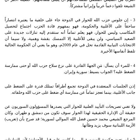
الشيعة تلقوا دعماً عربياً وإيرانياً مشتركاً.
3 - إن جلوس حزب الله للحوار في الدوحة جاء على خلفية ما يعتبره انتصاراً
ساحقاً على الأغلبية والحكومة، فهو بمفهوم قادة الحزب اجتماع لتحصيل
المكاسب وليس للحوار، فهو يعلم تماماً أنه ستقدم إليه تنازلات جديدة على
الصعيد السياسي، ولن يبقى للأغلبية إلا التمسك بقشة وهمية، ولا سيما أن
الانتخابات النيابية القادمة تحل في عام 2009م، وهو ما يعني أن الحكومة الحالية
تلفظ أنفاسها الأخيرة.
4 - للمرء أن يسأل: مَنِ الجهةُ القادرة على نزع سلاح حزب الله أو حتى ممارسة
الضغط عليه؟ الجواب بسيط: سورية وإيران.
إذن الجلسات المنعقدة في الدوحة تجمع أطرافاً تمتلك قدرة على الضغط على
جانب الأغلبية، بينما تعجز تماماً عن ممارسة أي ضغط على حزب الله وحلفائه.
ولا تغني تصريحات التأييد العلنية للحوار التي يصدرها المسؤولون السوريون عن
حقيقة أن الإدارة الحقيقية لهذا الحوار سوف تكون من دمشق و طهران. وكان
المرجع الشيعي محمد حسين فضل الله الموالي لسورية؛ قد صرح بأن (تعريب)
الأزمة اللبنانية سوف يزيد وطأتها.
5 - لن تعود حكومة السنيورة إلى ما كانت عليه قبل الأحداث؛ لأن التوازنات