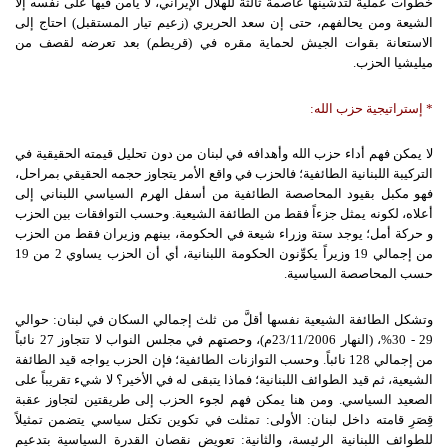
خطوات عملية لتدشينها عاصمة ثالثة للهلال الإيراني، لا يأمن فيها على نفسه إلا
الشيعة ومن يحالفهم، حتى إن سعد الحريري (زعيم تيار المستقبل) احتاج إلى
الاستعانة بقوات الجيش لحماية مقره في (قريطم) بعد تعرضه لقصف من
ميليشيا الحزب.
*
إستراتيجية
حزب
الله
:
لا يمكن فهم أداء حزب الله وأهدافه في لبنان من دون تحليل قيمته الحقيقية في
التركيبة اللبنانية الطائفية؛ فالحزب في واقع الأمر يتجاوز حجمه الحقيقي بمراحل،
فهو مكبل بقيود المحاصصة الطائفية من أسفل الهرم السياسي اللبناني إلى
أعلاه، لكونه يمثل جزءاً فقط من الطائفة الشيعية. وحسب التوافقات بين الحزب
و حركة أمل؛ يوجد ستة وزراء شيعة في الحكومة، بينهم وزيران فقط من الحزب
من إجمالي 19 وزيراً يكوِّنون الحكومة اللبنانية، أي أن الحزب يساوي 2 من 19
حسب المحاصصة السياسية.
وتشكل الطائفة الشيعية نفسها أقلَّ من ثلث إجمالي السكان في لبنان: حوالي
29 - 30%، (النهار 23/11/2006م)، وحصتهم في مجلس النواب لا تتجاوز 27 نائباً
من إجمالي 128 نائباً. وحسب التوازنات الطائفية؛ فإن الحزب يواجه قيد الطائفة
الشيعية، ثم قيد الطوائف اللبنانية؛ فماذا يتبقى له في الأخير؟ لا شيء تقريباً على
الصعيد السياسي. ومن هنا يمكن فهم لجوء الحزب إلى طريقتين لتجاوز عقبة
قِصَرِ قامته داخل لبنان: الأولى: تمثلت في تكوين تكتل سياسي يتضمن تمثيلاً
للطوائف اللبنانية الرئيسة، والثانية: تعويض نقصان القدرة السياسية بتدعيم