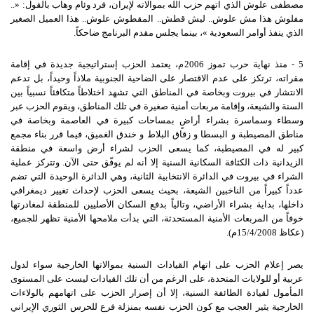
مصطفى علوش الذي اتهم حزب الله بموالاته لإيران، فرد وئام وهاب بالقول: «..
مفلوش هذا مش علوش.. ليش قطش.. المقطوش علوش.. هذا العميل الصغير
الذي ينفذ أوامر السعودية »، بينما يجلس مقدم البرنامج ضاحكاً.
5 - منذ نهاية حرب تموز 2006م، يعتمد الحزب إستراتيجية جديدة في إقامة
مقراته، ترتكز على عدم الاقتصار على الضاحية الجنوبية ملاذاً وحيداً، بل تدعم
الانتشار في بيروت وبخاصة في المناطق التي تشهد اختلاطاً متكافئاً نسبياً بين
السنة والشيعة، وإقامة مربعات أمنية صغيرة في تلك المناطق، ويقوم الحزب عبر
وسطاء وسماسرة بشراء أراضٍ بمساحات كبيرة في العاصمة وبخاصة في
مناطق المصيطبة و البسطا و زقاق البلاط و خندق الغميق، فيما قرر بناء مجمع
كبير له في المصيطبة، كما يسعى الحزب لشراء أرض واسعة في منطقة
الزيدانية ذات الكثافة السكانية السنية إلا أنه لم يوفّق حتى الآن. وتتركز عملية
الشراء في بيروت في الدائرة الانتخابية الثانية، وهي الدائرة الوحيدة التي تضم
عدداً كبيراً من الناخبين الشيعة، بحيث يسعى الحزب لإحداث تغيير ديمغرافي
داخلها، بداية بشراء الأراضي، وتالياً بدفع السكان الأصليين للمنطقة لمغادرتها
خوفاً من المربعات الأمنية المستحدثة، التي بدأت ملامحها الأمنية تظهر للجميع،
(عكاظ 15/4/2008م).
يصر إعلام الحزب على اتهام القيادات السنية بموالاتها الخارجية سواء لدول
عربية أو للولايات المتحدة، على الرغم من أن تلك القيادات ليست على المستوى
المأمول لقيادة الطائفة السنية، إلا أن إصرار الحزب على اتهامهم بالولاءات
الخارجية يثير العجب مع كون الحزب نفسه بمنزلة فرع للحرس الثوري الإيراني