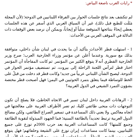
*
رايات
العرب
ناصعة
البياض
:
لم تتكشف بعد نتائج جلسات الحوار بين الفرقاء اللبنانيين في الدوحة؛ (لأن المجلة
مَثَلَت للطبع قبل ذلك)، غير أن السياق العربي الذي أسفر عن هذه الجلسات
يعطي إيحاءً بنتائجها المتوقعة سلباً أو إيجاباً، ويمكن أن نرصد بعض الوقفات ذات
الدلالة في الموقف العربي من الأحداث:
1 - استهلت قطر الأحداث بتأكيد أن ما يحدث في لبنان شأن داخلي، متوافقة
بذلك مع سورية. وعندما أُعلن عن مؤتمر وزراء الخارجية العرب؛ صرح وزير
الخارجية القطري أنه لا يتوقع الكثير من المؤتمر. ثم كانت المفاجأة أن المؤتمر
اختار قطر لترأس اللجنة الراحلة إلى بيروت، ثم تستضيف مؤتمر الحوار في
الدوحة، ليصبح الشأن اللبناني عربياً من جديد! وكانت قطر قد دخلت من قبلُ على
الخط للوساطة فيما يتعلق بتمرد الحوثيين في اليمن؛ فهل أصبحت قطر مختصة
بشؤون التمرد الشيعي في الدول العربية؟
2 - الرهانات العربية داخل لبنان تسير في الاتجاه الخاطئ، فلا يصلح أن تكون
التوجهات ذات منحى طائفي كليةً، ثم تصر الأطراف العربية على معالجتها في
اتجاه معاكس. ولا يعني ذلك المساعدة في تسعير الصراع الطائفي، ولكن مصالح
الدول العربية ترتبط تحديداً بالطائفة السنية؛ فما الجهود المبذولة لتقوية الطائفة
وجمع كلمتها؟ كانت المساعدات العربية بعد حرب 2006م توزع على جميع
اللبنانيين، بينما كانت مساعدات إيران توزع على الشيعة وحلفائهم؛ فهل يتوقع
العرب من الشيعي المتلقّي لمساعداتهم أن يتبنى مصالحهم؟ حصيلة الأمر أن