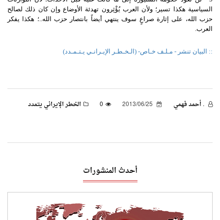
السياسية هكذا تسير؛ ولأن العرب يُؤْثِرون تهدئة الأوضاع وإن كان ذلك لصالح
حزب الله، على إثارة صراعٍ سوف ينتهي أيضاً بانتصار حزب الله..؛ هكذا يفكر
العرب.
:: البيان تنشر - مـلـف خـاص- (الـخـطـر الإيـرانـي يـتـمـدد)
. أحمد فهمي
2013/06/25
0
الخطر الإيراني يتمدد
أحدث المنشورات