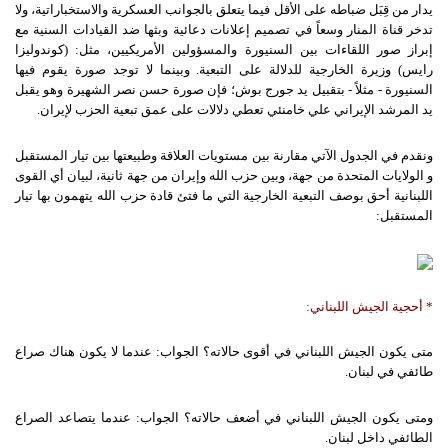
يدار من قِبَل ضباطه على الأقل فيما يتعلق بالجوانب العسكرية والاستخباراتية، ولا
تدخر قناة المنار وسعاً في تصميم إعلانات دعائية وبثها ضد القيادات السنية مع
إبراز صور اللقاءات بين السنيورة والمسؤولين الأمريكيين، مثل: (كوندوليزا
رايس) وزيرة الخارجية للدلالة على التبعية. وبينما لا توجد صورة يقوم فيها
السنيورة - مثلاً - بتقبيل يد جورج بوش؛ فإن صورة حسن نصر الشهيرة وهو يقبل
يد المرشد الإيراني علي خامنئي تعطي دلالات على عمق تبعية الحزب لإيران.
ونقدم في الجدول الآتي مقارنة بين مستويات العلاقة وطبيعتها بين تيار المستقبل
و الولايات المتحدة من جهة، وبين حزب الله وإيران من جهة ثانية، لبيان أي القوى
اللبنانية أحق بوصف التبعية الخارجية التي ما فتئ قادة حزب الله يتهمون بها تيار
المستقبل:
*
أحجية
الجيش
اللبناني
:
متى يكون الجيش اللبناني في أقوى حالاته؟ الجواب: عندما لا يكون هناك صراع
طائفي في لبنان.
ومتى يكون الجيش اللبناني في أضعف حالاته؟ الجواب: عندما يتصاعد الصراع
الطائفي داخل لبنان.