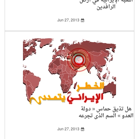
اللعبة الإيرانية في أرض
الرافدين
Jun 27, 2013
هل تذيق حماس « دولة
العدو » السم الذي تجرعه
الخميني؟!
Jun 27, 2013