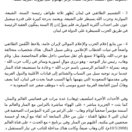
3 - التقسيم الطائفي في لبنان يُظهِر ثلاثة طوائف رئيسة: السنة، الشيعة،
الموارنة. وحزب الله يسيطر على الشيعة، ويعتمد بدرجة كبيرة على قدرة ميشيل
عون على اجتذاب أكثرية الموارنة، فلم يتبقَّ إذن إلا السنة يمثِّلون العقبة الرئيسة
في طريق الحزب للسيطرة على الدولة في لبنان.
4 - من يتابع إعلام الحزب والإعلام الموالي لإيران عامة، يلاحظ النَّفَسَ الطائفي
واضحاً في ثنيات الخطاب الإعلامي. وعلى سبيل المثال: هناك شخصيات متحالفة
مع حزب الله، ولكنها لا تتمتع بأي ثقل سياسي داخل نظام المحاصصة، مثل: وئام
وهاب، رئيس تيار التوحيد - وهو درزي موالٍ لسورية وسائر في ركاب حزب الله -
ويعد بمنزلة « الشاتم الرسمي باسم حزب الله » وعادة ما تستضيفه قناة المنار
عندما تريد توجيه سيل من السباب والشتائم إلى قيادات الأغلبية والدول العربية
وفي مقدمتها السعودية التي يتهمها بأنها السبب فيما يحدث في لبنان، كما يصف
وهابٌ أمينَ الجامعة العربية عمرو موسى بأنه « موظف صغير عند السعودية ».
وفي الأحداث الأخيرة استُضيف (وهاب) عدة مرات في فضائيتي العالم والمنار،
كما بثت « الجزيرة مباشر » على الهواء مباشرة بالتزامن مع المنار والعالم ما
أسمته مؤتمراً صحفياً لوئام وهاب - على الرغم من كثرة المؤتمرات الصحفية في
لبنان التي لا تنقلها القناة - تبيّن من خلال المتابعة أنه لقاء مع أربعة أو خمسة
صحفيين في مكتبه، أغلبهم من المنار. وفي برنامج « مع الحدث » على قناة العالم
(10/5/2008م)، كان وهاب ضيفاً، وكانت هناك مداخلة للنائب عن تيار المستقبل د.