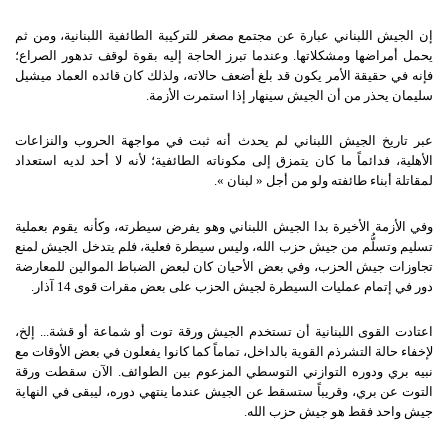
إن الجيش اللبناني عبارة عن مجتمع مصغر للتركيبة الطائفية اللبنانية، ومن ثم
يحمل أمراضها ومشكلاتها. وعندما تبرز الحاجة إليه بقوة لوقف تدهور الصراع؛
فإنه في حقيقة الأمر يكون قد بلغ أضعف حالاته، ولذلك كان قائده العماد ميشيل
سليمان يحذر من أن الجيش سينهار إذا استمرت الأزمة.
عبر تاريخ الجيش اللبناني لم يحدث أنه ثبت في مواجهة الحروب والنزاعات
الأهلية، فدائماً ما كان يتمزق إلى مكوناته الطائفية؛ لأنه لا أحد لديه استعداد
لمقاتلة أبناء طائفته ولو من أجل « لبنان ».
وفي الأزمة الأخيرة بدا الجيش اللبناني وهو يفرض سيطرته، وكأنه يقوم بعملية
تسليم وتسلُّم من جيش حزب الله، وليس سيطرة فعلية، فلم يتدخل الجيش لمنع
تجاوزات جيش الحزب، وفي بعض الأحيان كان لبعض الضباط الموالين للمعارضة
دور في إتمام عمليات السيطرة لجيش الحزب على بعض مقرات قوى 14 آذار.
اعتادت القوى اللبنانية أن تستخدم الجيش ورقة توت أو شماعة أو قشة... إلخ،
لإخفاء حالة التشرذم القوية بالداخل، تماماً كما كانوا يفعلون في بعض الأوقات مع
نبيه بري ودوره التوازني التوسطي المزعوم بين الطوائف. الآن سقطت ورقة
التوت عن بري، وقريباً ستسقط عن الجيش عندما ينتهي دوره، ليبقى في النهاية
جيش واحد فقط هو جيش حزب الله.