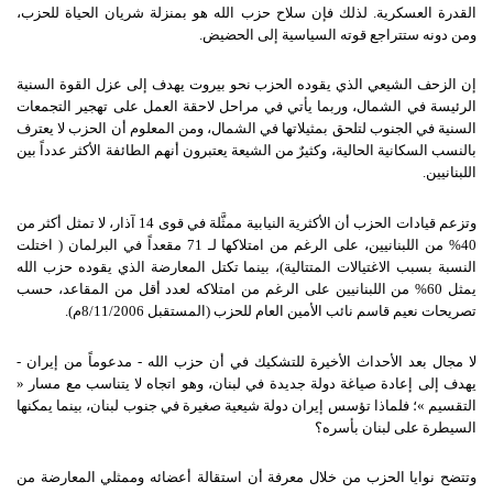
القدرة العسكرية. لذلك فإن سلاح حزب الله هو بمنزلة شريان الحياة للحزب،
ومن دونه ستتراجع قوته السياسية إلى الحضيض.
إن الزحف الشيعي الذي يقوده الحزب نحو بيروت يهدف إلى عزل القوة السنية
الرئيسة في الشمال، وربما يأتي في مراحل لاحقة العمل على تهجير التجمعات
السنية في الجنوب لتلحق بمثيلاتها في الشمال، ومن المعلوم أن الحزب لا يعترف
بالنسب السكانية الحالية، وكثيرٌ من الشيعة يعتبرون أنهم الطائفة الأكثر عدداً بين
اللبنانيين.
وتزعم قيادات الحزب أن الأكثرية النيابية ممثَّلة في قوى 14 آذار، لا تمثل أكثر من
40% من اللبنانيين، على الرغم من امتلاكها لـ 71 مقعداً في البرلمان ( اختلت
النسبة بسبب الاغتيالات المتتالية)، بينما تكتل المعارضة الذي يقوده حزب الله
يمثل 60% من اللبنانيين على الرغم من امتلاكه لعدد أقل من المقاعد، حسب
تصريحات نعيم قاسم نائب الأمين العام للحزب (المستقبل 8/11/2006م).
لا مجال بعد الأحداث الأخيرة للتشكيك في أن حزب الله - مدعوماً من إيران -
يهدف إلى إعادة صياغة دولة جديدة في لبنان، وهو اتجاه لا يتناسب مع مسار «
التقسيم »؛ فلماذا تؤسس إيران دولة شيعية صغيرة في جنوب لبنان، بينما يمكنها
السيطرة على لبنان بأسره؟
وتتضح نوايا الحزب من خلال معرفة أن استقالة أعضائه وممثلي المعارضة من