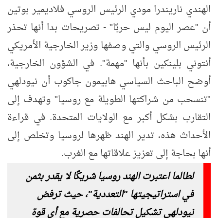
الهندي ناريندرا مودي الرئيس الروسي فلاديمير بوتين
أن "عصر اليوم ليس حربًا" - تصريحات بدا أنها تحذر
الرئيس الروسي والتي وصفها وزير الخارجية الأمريكي
أنتوني بلينكين بأنها "مهمة". في الشؤون الخارجية،
أوضح الباحث السياسي هابيمون جاكوب أن نيودلهي
"تنسحب من شراكتها الطويلة مع روسيا" وتهدف إلى
التقارب بشكل أكبر مع الولايات المتحدة. في قراءة
الأحداث هذه، تدير الهند ظهرها لروسيا وتخلص إلى
أنها بحاجة إلى تعزيز علاقاتها مع الغرب.
لطالما اعتبرت الهند روسيا شريكًا لا يقدر بثمن
في استراتيجيتها "التعددية"، حيث ترفض
نيودلهي تشكيل تحالفات حصرية مع أي قوة