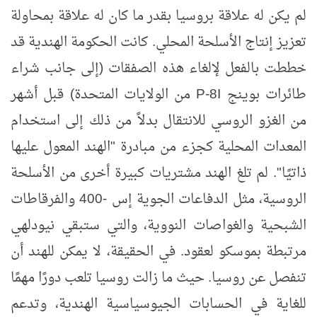
لم يكن له علاقة بروسيا بقدر ما كان له علاقة بمحاولة
تعزيز إنتاج الأسلحة المحلي. كانت الحكومة الهندية قد
خططت بالفعل لإلغاء هذه الصفقات (إلى جانب شراء
طائرات بوينج
P-8I
من الولايات المتحدة) قبل أشهر
من الغزو الروسي للانتقال بدلاً من ذلك إلى استخدام
المعدات المحلية كجزء من مبادرة "الهند المعول عليها
ذاتيًا". لم تلغ الهند مشتريات كبيرة أخرى من الأسلحة
الروسية، مثل الدفاعات الجوية إس -400 والفرقاطات
الشبحية والغواصات النووية، والتي ستبقي نيودلهي
مرتبطة بموسكو لعقود. في الحقيقة، لا يمكن للهند أن
تنفصل عن روسيا. حيث ما زالت روسيا تلعب دورًا مهمًا
للغاية في الحسابات الجيوسياسية الهندية، وتدعم