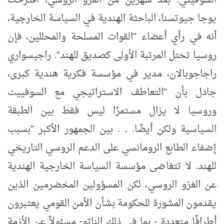
السوفيتي. بعد شهرين من الغزو الروسي، اقترحت
يوجا جيوتسنا، الباحثة الهندية في السياسة الخارجية،
أنه في رأي أعضاء "القوات المسلحة والمحللين، فإن
روسيا تحتل المرتبة الأولى كصديق للهند". راجيسواري
راجاجوبالان، مدير في مؤسسة فكرية هندية كبرى،
جادل بأن "التعاطف الاستراتيجي مع السوفييت
وروسيا لا يزال مستمرًا ليس فقط بين الطبقة
السياسية ولكن أيضًا. . . بين الجمهور الأكبر "بسبب
إضفاء الطابع الرومانسي على الدعم الروسي التاريخي
للهند. لا تتغاضى مؤسسة السياسة الخارجية الهندية
عن الغزو الروسي، لكن المسؤولين المخضرمين الذين
يقدمون المشورة للحكومة بشأن الأمن القومي يعتبرون
أطرافًا متعددة - بما في ذلك الناتو- مسئولاً عن الأزمة