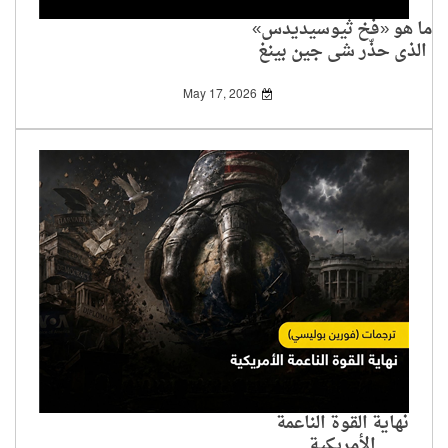
ما هو «فخ ثيوسيديدس»
الذي حذّر شي جين بينغ
ترامب منه؟
May 17, 2026
نهاية القوة الناعمة
الأمريكية