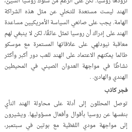
تزودها روسيا. لكن على الرغم من سلوك روسيا السيئ،
الهند ليست مستعدة للتخلي عن مثل هذه الشراكة
الهامة. يجب على صانعي السياسة الأمريكيين مساعدة
الهند على إدراك أن روسيا تمثل عائقًا، لكن لا ينبغي لهم
معاقبة نيودلهي على علاقاتها المستمرة مع موسكو
طالما يمكنهم الاعتماد على الهند للعب دور أكبر وأكثر
نشاطًا في مواجهة العدوان الصيني في المحيطين
الهندي والهادئ. .
فجر كاذب
توصل المحللون إلى أدلة على محاولة الهند النأي
بنفسها عن روسيا بأقوال وأفعال مسؤوليها. ويشيرون
إلى مواجهة مودي اللفظية مع بوتين في سبتمبر،