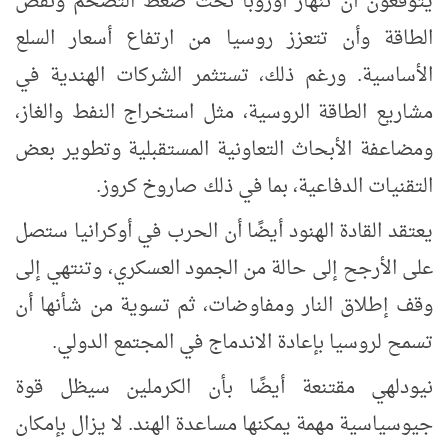
يتوقعون أن تنهار أوروبا تحت ضغط التضخم ونقص
الطاقة وأن تتعزز روسيا من ارتفاع أسعار السلع
الأساسية. ورغم ذلك، تستثمر الشركات الهندية في
مشاريع الطاقة الروسية، مثل استخراج النفط والغاز،
ومضاعفة الأبحاث التعاونية المستقبلية وتطوير بعض
التقنيات الدفاعية، بما في ذلك صاروخ كروز.
يعتقد القادة الهنود أيضًا أن الحرب في أوكرانيا ستصل
على الأرجح إلى حالة من الجمود العسكري، وتنتهي إلى
وقف إطلاق النار ومفاوضات، ثم تسوية من شأنها أن
تسمح لروسيا بإعادة الاندماج في المجتمع الدولي.
نيودلهي مقتنعة أيضًا بأن الكرملين سيظل قوة
جيوسياسية مهمة يمكنها مساعدة الهند. لا يزال بإمكان