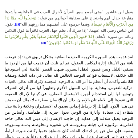
يقول ابن عاشور: "وهي أجمع سور القرآن لأحوال العرب في الجاهلية، وأشدها
مقارعة جدال لهم واحتجاج على سفاهة أحوالهم من قوله:
{وَجَعَلُوا لِلَّهِ مِمَّا ذَرَأَ
مِنَ الْحَرْثِ وَالْأَنْعَامِ نَصِيباً}
، وفيما حرموه على أنفسهم مما رزقهم الله"
. يقول
[19]
ابن عباس رضي الله عنهما: "إذا سرك أن تعلم جهل العرب فاقرأ ما فوق الثلاثين
ومائة من سورة الأنعام:
{قَدْ خَسِرَ الَّذِينَ قَتَلُوا أَوْلادَهُمْ سَفَهاً بِغَيْرِ عِلْمٍ وَحَرَّمُوا مَا
رَزَقَهُمُ اللَّهُ افْتِرَاءً عَلَى اللَّهِ قَدْ ضَلُّوا وَمَا كَانُوا مُهْتَدِينَ}
"
.
[20]
لقد قدمت هذه السورة الكريمة العقيدة الصافية بشكل تربوي فريد؛ إذ عرضت
باقة من الأسئلة إثارة لمكامن العقول، ثم لم تلبث أن قدمت لها من الردود ما
يشفي الغليل ويبين قصور العقل البشري, فنبهت الفطر النائمة التي استودعها
الله خلائقه، لاستيعاب قواعد التوحيد الخالص لله تعالى في ذاته العلية وصفاته
الكاملة،
وأكدت أن أعظم ما أمر الله به التوحيد المجسد لإفراد الله تعالى بالعبادة
تزكية للنفوس، وهداية لها إلى السبيل الأقوم وتطهيراً لها من أدران الشرك،
وتوجيها لها إلى استخدام أجهزة الاستقبال الفطرية في كيانها لإدراك الحقيقة
التي تقودها إلى الاطمئنان بالإيمان، ذلك أن الإنسان بفطرتـه لا يملك أن يطمئن
في هـذا الكون الهـائل إلا بربـاط إيماني يضمن له
الاستقـرار، وعلاقة ربانية تبدل
شقاءه إلى سعادة، وأثارة من الوحي تحول حيرته إلى طمأنينة، وأساس من
التوحيد يحيل ضلالـه إلى هداية. إن حاجـة الإنسان إلى ديـن الله تعالى حاجة
فطـريـة
مركـوزة في جبلته ومغروسـة في شعوره ومخلوطـة بدمـه وممزوجة
بعصبه، فإن ضل عن إدراك تلك الحاجة كان
شـقاؤه حتميا وكانت حـيرته لزاماً،
وكان فقـدانه للاستقرار قدرا، ولم يك بإمكانه أن يتملك فـرقاناً يتبين به خطأه