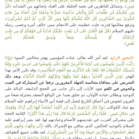
مُبِينٍ}
، وتتماثل للناظرين في نعمه الجليلة على العباد بإنجائهم من الشداند
{قُلْ
مَن يُنَجِّيكُمْ مِّن ظُلُمَاتِ الْبَرِّ وَالْبَحْرِ تَدْعُونَهُ تَضَرُّعاً وَخُفْيَةً لَّئِنْ أَنجَانَا مِنْ هَاذِهِ
لَنَكُونَنَّ مِنَ الشَّاكِرِينَ قُلِ اللَّهُ يُنَجِّيكُمْ مِّنْهَا وَمِن كُلِّ كَرْبٍ ثُمَّ أَنتُمْ تُشْرِكُونَ}
،
وترفع معالمها قدرته جلت عظمته على الانتقام ممن خالف أمره وعصى رسله
عليهم السلام
{قُلْ هُوَ الْقَادِرُ عَلَى أَن يَبْعَثَ عَلَيْكُمْ عَذَاباً مِّن فَوْقِكُمْ أَوْ مِن تَحْتِ
أَرْجُلِكُمْ أَوْ يَلْبِسَكُمْ شِيَعاً وَيُذِيقَ بَعْضَكُمْ بَأْسَ
بَعْضٍ}
.
-المحور الرابع:
لقد أمر الله تعالى عباده المؤمنين بهجر مجالس السوء
{وَإِذَا
رَأَيْتَ الَّذِينَ يَخُوضُونَ فِي آيَاتِنَا فَأَعْرِضْ عَنْهُمْ حَتَّى يَخُوضُوا فِي حَدِيثٍ غَيْرِهِ وَإِمَّا
يُنْسِيَنَّكَ الشَّيْطَانُ فَلا تَقْعُدْ بَعْدَ الذِّكْرَى مَعَ الْقَوْمِ الظَّالِمِينَ}
، وقد تكرر الأمر بهذا
الهجر
{وَذَرِ الَّذِينَ اتَّخَذُواْ دِينَهُمْ لَعِبًا وَلَهْوًا وَغَرَّتْهُمُ الْحَيَاةُ الدُّنْيَا}
، وبعد ذلك
التحريض على مجافاة مجالسة الجهلة المغرورين ترفعا عن المشاركة في العبث
والخوض في اللغو
تعود الآيات إلى ذكر جانب من الحجج الدامغة، الدالة على
التوحيد وبطلان عبادة الأوثان، ثم تحلق بعيدا عن الواقع المعقد مختزلة ضغثا من
القرون لتغوص في أعماق التاريخ لتصل إلى قصة أبي الأنبياء إبراهيم عليه السلام
مع عباد الكواكب
{وَإِذْ قَالَ إِبْرَاهِيمُ لِأَبِيهِ آزَرَ أَتَتَّخِذُ أَصْنَاماً آلِهَةً إِنِّي أَرَاكَ وَقَوْمَكَ
فِي ضَلالٍ مُبِينٍ... فَلَمَّا رَأَى الشَّمْسَ بَازِغَةً قَالَ هَذَا رَبِّي هَذَآ أَكْبَرُ}
؛
لإقامة الحجة
على مشركي العرب، في تقديسهم الأصنام وعبادتهم لها، لقد بشر إبراهيم عليه
السلام بالتوحيد الخالص، الذي يتنافى مع الإشراك بالله
{إِنِّي وَجَّهْتُ وَجْهِيَ لِلَّذِي
فَطَرَ السَّمَاوَاتِ وَالأَرْضَ حَنِيفًا وَمَا أَنَاْ مِنَ الْمُشْرِكِينَ}
، لقد ظلت جميع الطوائف
والملل معترفة بفضل إبراهيم وجلالة قدره
{وَتِلْكَ حُجَّتُنَآ ءَاتَيْنَاهَآ إِبْرَاهِيمَ عَلَى