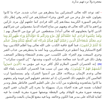
معجزة ولا تردعهم نذارة.
-
لقد توعد الله تعالى المشركين بما ينتظرهم من عذاب شديد‏,‏ جراء ما كانوا
يقولون عليه جل وعز من غير الحق‏,‏ وجزاء استكبارهم عن آياته‏,‏
وفي إطار ذلك
تذكرهم السورة الكريمة بمعادهم إلى الله فرادى كما خلقهم أول مرة‏,‏ تاركين
وراءهم ما كان الله‏ تعالى‏ قد وهبهم من متاع الحياة الدنيا‏,‏ مفصولين عن شركائهم
الذين كانوا يجعلونهم لله تعالى أندادا‏,‏ مننقطعين عن أي نوع من الاتصال بهم‏
{
وَلَقَدْ جِئْتُمُونَا فُرَادَى كَمَا خَلَقْنَاكُمْ أَوَّلَ مَرَّةٍ وَتَرَكْتُم مَّا خَوَّلْنَاكُمْ وَرَاء ظُهُورِكُمْ وَمَا
نَرَى مَعَكُمْ شُفَعَاءكُمُ الَّذِينَ زَعَمْتُمْ أَنَّهُمْ فِيكُمْ شُرَكَاء لَقَد تَّقَطَّعَ بَيْنَكُمْ وَضَلَّ عَنكُم
مَّا كُنتُمْ تَزْعُمُونَ}
،
فما أقبح عاقبة الكذب على الله تعالى وما أظلم الكاذبين، وما
أقبح الاستكبار وما أعظم جرم المستكبرين، وما أشد ما ينتظرهم من عذاب القبر
وخزي المبتعث يوم الجزاء على الكسب، حين ينعدم الشفعاء وتتطاير الصحف،
وقبل ذلك في الدنيا عند معالجة سكرات الموت وشدتها، ""إن للموت سكرات""
. إنه الخسران المبين الملازم لكل كافر بربه غير مؤمن به
{الَّذِينَ خَسِرُواْ
[26]
أَنفُسَهُمْ فَهُمْ لاَ يُؤْمِنُونَ}
، وقد تبين أن سبب هذا الخسران التكذيب بلقاء الله
تعالى وعدم الإيمان برسالاته، فكل من أدمنوا الشرك، ولم يستسلموا لرب
العالمين كان حليفهم ذلك الخسران، إذ لم تنقذهم عقولهم المزعومة ولم ينفعهم
ما كانوا يشاهدونه ويلحظونه من آيات تدل على العليم الخبير، فالناظر بعقل وتدبر
لتقلبات نفسه في هذه الحياة يدرك بسهولة ما يجره إلى الإيمان، ففي النوم
بوصفه صورة مقربة للوفاة‏,‏ وفي اليقظة بوصفها صورة مقربة للبعث‏ ما فيه
كفاية للدلالة على مدبر هذا الكون وخالقه. وما فيه مقنع للإيمان بالبعث والنشور.‏