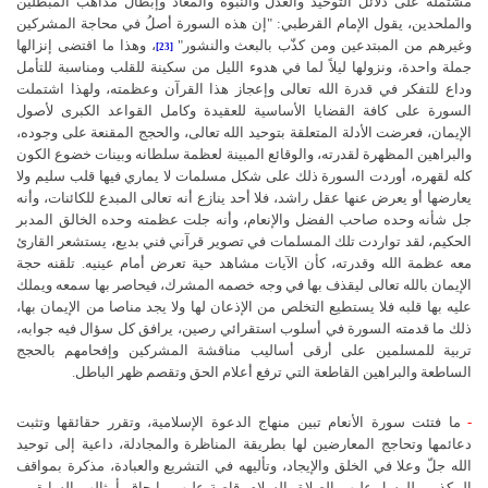
مشتملة على دلائل التوحيد والعدل والنبوة والمعاد وإبطال مذاهب المبطلين
والملحدين، يقول الإمام القرطبي: "إن هذه السورة أصلُ في محاجة المشركين
وغيرهم من المبتدعين ومن كذّب بالبعث والنشور"
، وهذا ما اقتضى إنزالها
[23]
جملة واحدة،
ونزولها ليلاً لما في هدوء الليل من سكينة للقلب ومناسبة للتأمل
وداع للتفكر في قدرة الله تعالى وإعجاز هذا القرآن وعظمته، ولهذا اشتملت
السورة على كافة القضايا الأساسية للعقيدة وكامل القواعد الكبرى لأصول
الإيمان، فعرضت الأدلة المتعلقة بتوحيد الله تعالى، والحجج المقنعة على وجوده،
والبراهين المظهرة لقدرته، والوقائع المبينة لعظمة سلطانه وبينات خضوع الكون
كله لقهره، أوردت السورة ذلك على شكل مسلمات لا يماري فيها قلب سليم ولا
يعارضها أو يعرض عنها عقل راشد، فلا أحد ينازع أنه تعالى المبدع للكائنات، وأنه
جل شأنه وحده صاحب الفضل والإنعام، وأنه جلت عظمته وحده الخالق المدبر
الحكيم، لقد تواردت تلك المسلمات في تصوير قرآني فني بديع، يستشعر القارئ
معه عظمة الله وقدرته، كأن الآيات مشاهد حية تعرض أمام عينيه. تلقنه حجة
الإيمان بالله تعالى ليقذف بها في وجه خصمه المشرك، فيحاصر بها سمعه ويملك
عليه بها قلبه فلا يستطيع التخلص من الإذعان لها ولا يجد مناصا من الإيمان بها،
ذلك ما قدمته السورة في أسلوب استقرائي رصين، يرافق كل سؤال فيه جوابه،
تربية للمسلمين على أرقى أساليب مناقشة المشركين وإفحامهم بالحجج
الساطعة والبراهين القاطعة التي ترفع أعلام الحق وتقصم ظهر الباطل.
-
ما فتئت سورة الأنعام تبين منهاج الدعوة الإسلامية، وتقرر حقائقها وتثبت
دعائمها وتحاجج المعارضين لها بطريقة المناظرة والمجادلة، داعية إلى توحيد
الله جلّ وعلا في الخلق والإيجاد، وتأليهه في التشريع والعبادة، مذكرة بمواقف
المكذبين للرسل عليهم الصلاة والسلام، قاصة عليهم ما حاق بأمثالهم السابقين،