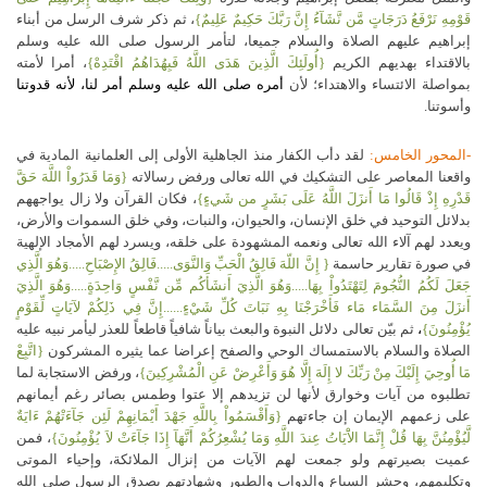
قَوْمِهِ نَرْفَعُ دَرَجَاتٍ مَّن نَّشَآءُ إِنَّ رَبَّكَ حَكِيمٌ عَلِيمٌ}
، ثم ذكر شرف الرسل من أبناء
إبراهيم عليهم الصلاة والسلام جميعا، لتأمر الرسول صلى الله عليه وسلم
بالاقتداء بهديهم الكريم
{أُولَئِكَ الَّذِينَ هَدَى اللَّهُ فَبِهُدَاهُمُ اقْتَدِهْ}
، أمرا لأمته
بمواصلة الائتساء والاهتداء؛ لأن
أمره صلى الله عليه وسلم أمر لنا، لأنه قدوتنا
وأسوتنا.
-المحور الخامس:
لقد دأب الكفار منذ الجاهلية الأولى إلى العلمانية المادية في
واقعنا المعاصر على التشكيك في الله تعالى ورفض رسالاته
{وَمَا قَدَرُواْ اللَّهَ حَقَّ
قَدْرِهِ إِذْ قَالُوا مَا أَنزَلَ اللَّهُ عَلَى بَشَرٍ من شَيءٍ}
، فكان القرآن ولا زال يواجههم
بدلائل التوحيد في خلق الإنسان، والحيوان، والنبات، وفي خلق السموات والأرض،
ويعدد لهم آلاء الله تعالى ونعمه المشهودة على خلقه، ويسرد لهم الأمجاد الإلهية
في صورة تقارير حاسمة
{ إِنَّ اللّهَ فَالِقُ الْحَبِّ وَالنَّوَى.....فَالِقُ الإِصْبَاحِ.....وَهُوَ الَّذِي
جَعَلَ لَكُمُ النُّجُومَ لِتَهْتَدُواْ بِهَا.....وَهُوَ الَّذِيَ أَنشَأَكُم مِّن نَّفْسٍ وَاحِدَةٍ.....وَهُوَ الَّذِيَ
أَنزَلَ مِنَ السَّمَاء مَاء فَأَخْرَجْنَا بِهِ نَبَاتَ كُلِّ شَيْءٍ......إِنَّ فِي ذَلِكُمْ لآيَاتٍ لِّقَوْمٍ
يُؤْمِنُونَ}
،
ثم بيّن تعالى دلائل النبوة والبعث بياناً شافياً قاطعاً للعذر ليأمر نبيه عليه
الصلاة والسلام بالاستمساك الوحي والصفح إعراضا عما يثيره المشركون
{اتَّبِعْ
مَا أُوحِيَ إِلَيْكَ مِنْ رَبِّكَ لا إِلَهَ إِلَّا هُوَ وَأَعْرِضْ عَنِ الْمُشْرِكِينَ}
، ورفض الاستجابة لما
تطلبوه من آيات وخوارق لأنها لن تزيدهم إلا عتوا وطمس بصائر رغم أيمانهم
على زعمهم الإيمان إن جاءتهم
{وَأَقْسَمُواْ بِاللَّهِ جَهْدَ أَيْمَانِهِمْ لَئِن جَآءَتْهُمْ ءَايَةٌ
لَّيُؤْمِنُنَّ بِهَا قُلْ إِنَّمَا الاَْيَاتُ عِندَ اللَّهِ وَمَا يُشْعِرُكُمْ أَنَّهَآ إِذَا جَآءَتْ لاَ يُؤْمِنُونَ}
، فمن
عميت بصيرتهم ولو جمعت لهم الآيات من إنزال الملائكة، وإحياء الموتى
وتكليمهم، وحشر السباع والدواب والطيور وشهادتهم بصدق الرسول صلى الله