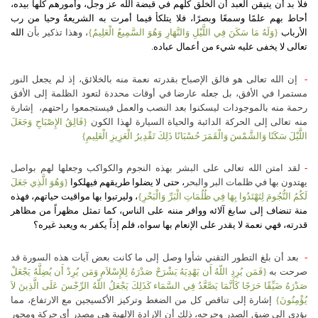
فلا بد أن يتيقن العبد أن الخلق كلهم في قبضة الله عز وجل، وأمورهم كلها بيده،
أحاط بهم علمًا وسمعًا وبصرًا، فلا يتلكأ فيما أمرت به الشريعةُ وحيا من رب
الأرباب
{وَلَهُ مَا سَكَنَ فِي اللَّيْلِ وَالنَّهَارِ وَهُوَ السَّمِيعُ الْعَلِيمُ}
، وهذا تذكير بأن
الله
تعالى لا يخفى عليه شيء من أعمال عباده.
-
إن الله تعالى هو فالق الإصباح بقدرته نعمة منه بالخلائق، إذ لم يجعل النور
مستمرا في الأفق، بل جعله عارضا في أوقات محددة لتعود الظلمة إلى الأفق
رحمة منه بالموجودات ليسكنوا بعد النصب والعمل فيستجمعوا راحتهم، إشارة
منه تعالى إلى الحركة الدائبة والحياة السيارة لهذا الكون‏
{فَالِقُ الإِصْبَاحِ وَجَعَلَ
اللَّيْلَ سَكَنًا وَالشَّمْسَ وَالْقَمَرَ حُسْبَانًا ذَلِكَ تَقْدِيرُ الْعَزِيزِ الْعَلِيمِ}
-
لقد امتن الله تعالى على البشر بهذه النجوم والكواكب وجعلها لهم بواصل
يهتدون بها في ظلمات البر والبحر
، حتى لا يضلوا طريقهم فيهلكوا
‏{وَهُوَ الَّذِي جَعَلَ
لَكُمُ النُّجُومَ لِتَهْتَدُوا بِهَا فِي ظُلُمَاتِ الْبَرِّ وَالْبَحْرِ}
، وليرتبوا بها مواقيت حياتهم، فهذه
منة تنضاف إلى سابغ آلائه ووافر مننه على الناس، كما تمثل مظهراً من مظاهر
قدرته، فهي نعمة لا يقدر على الإنعام بها سواه، فلم إذاً يكفر به ويعبد غيره؟
-
بعد أن بلغ التطور التقني شأوا وصل إلى ما كانت بعض آيات هذه السورة قد
صرحت به
{فَمَن يُرِدِ اللّهُ أَن يَهْدِيَهُ يَشْرَحْ صَدْرَهُ لِلإِسْلاَمِ وَمَن يُرِدْ أَن يُضِلَّهُ يَجْعَلْ
صَدْرَهُ ضَيِّقًا حَرَجًا كَأَنَّمَا يَصَّعَّدُ فِي السَّمَاء كَذَلِكَ يَجْعَلُ اللّهُ الرِّجْسَ عَلَى الَّذِينَ لاَ
يُؤْمِنُونَ}
إشارة إلى تناقص كل من الضغط وتركيز الأكسيجين مع الارتفاع، مما
يؤدي إلي ضيق الصدر وحرجه‏، ذلك أن الإرادة الإلهية هي مصدر أي حركة ومحور