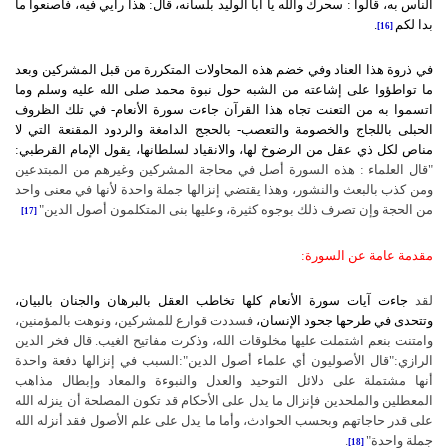
الناس به، قالوا : سحرك والله يا أبا الوليد بلسانه، قال: هذا رأيي فيه، فاصنعوا ما
بدا لكم
.
[16]
في ذروة هذا العناد وفي خضم هذه المحاولات المتكررة من قبل المشركين وبعد
ما تواطؤوا على إشاعته من الشبه حول نبوة محمد صلى الله عليه وسلم وما
اتسموا به من التعنت تجاه هذا القرآن جاءت سورة الأنعام- في تلك الظروف
الحبلى باللجاج والخصومة والتعصب- بالحجج الدامغة والردود المقنعة التي لا
مناص لكل ذي عقل من الرضوخ لها، والانقياد لسلطانها، يقول الإمام القرطبي:
"قال العلماء : هذه السورة أصل في محاجة المشركين وغيرهم من المبتدعين
ومن كذب بالبعث والنشور، وهذا يقتضي إنزالها جملة واحدة لأنها في معنى واحد
من الحجة وإن تصرف ذلك بوجوه كثيرة، وعليها بنى المتكلمون أصول الدين"
[17]
مقدمة عامة عن السورة:
لقد
جاءت آيات سورة الأنعام كلها تخاطب العقل بالبرهان والجنان بالبيان،
وتتحدى في طرحها جحود الإنسان،
فسددت قوارع للمشركين، ونوهت بالمؤمنين،
وامتنت بنعم اشتملت عليها مخلوقات الله، وذكرت مفاتيح الغيب. قال فخر الدين
الرازي:"قال الأصوليون أي علماء أصول الدين":السبب في إنزالها دفعة واحدة
أنها مشتملة على دلائل التوحيد والعدل والنبوءة والمعاد وإبطال مذاهب
المعطلين والملحدين فإنزال ما يدل على الأحكام قد تكون المصلحة أن ينزله الله
على قدر حاجاتهم وبحسب الحوادث، وأما ما يدل على علم الأصول فقد أنزله الله
جملة واحدة"
.
[18]