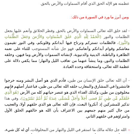
عظمته هو الإله الحق الذي أقام السماوات والأرض بالحق.
ومن أبرز ما ورد في السورة من ذلك:
-
لقد خلق الله تعالى السماوات والأرض بالحق‏,‏ وفطر الخلائق وأنعم عليها بجعل
الظلمات والنور‏
{الْحَمْدُ لِلّهِ الَّذِي خَلَقَ السَّمَاوَاتِ وَالأَرْضَ وَجَعَلَ الظُّلُمَاتِ
وَالنُّورَ}
،
فالظلمات تستركم وترتاح فيها أبدانكم وقلوبكم، وفي النور تقيمون
معاشكم وقوام أبدانكم وأنعامكم
، فهو جل شأنه المستوجب
للثناء على نعمه
الظاهرة والباطنة، الدينية والدنيوية، لإنشائه السموات والأرض وما فيهن، وخلقه
الظلمات والنور، وما ينشأ عنهما من تعاقب الليل والنهار؛ مما يكفي دلالة على
عظمة الله تعالى، واستحقاقه وحده العبادة.
-
أن الله تعالى خلق الإنسان من طين‏
، فآدم الذي هو أصل البشر ومنه خرجوا
فانتشروا في المشارق والمغارب خلقه الله تعالى من طين، فباعتبار أصلهم فإنهم
مخلوقون من طين، وكذلك الغذاء الذي هو عنصر حياتهم كله من الأرض
{هُوَ الَّذِي
خَلَقَكُم مِّن طِينٍ ثُمَّ قضى أَجَلاً وَأَجَلٌ مُّسَمًّى عِندَهُ ثُمَّ أَنتُمْ تَمْتَرُونَ}
، وفي هذا
تذكير للمشركين إذ أنكروا البعث، فإن الله تعالى هو الذي خلقهم أولا، والعجيب
من حال كثير منهم جمعهم بين الاعتراف بأن الله هو خالقهم الخلق الأول
وامتراؤهم في خلقهم الثاني
.
-
الله جل جلاله مالك ما استقر في الليل والنهار من المخلوقات‏،‏
أي له كل شيء،