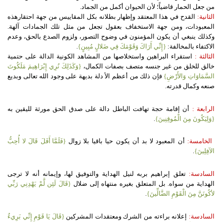
من جعل الحمار قاضياً؛ لأن الحيوان أكمل من الجماد.
الثانية:
القدح في هذا المعتقد وإظهار بطلانه بكل المقاييس من جهة احتقارهذه
المعبودات، ومن جهة الاستخفاف بعقول تجعل من مثل تلك الجمادات آلهة.
وكذلك ينبغي أن يكون المؤمنون في وضوح التصور، ولزوم الصدع بالحق، وعدم
الاكتفاء بالمخالفة:
{إِنِّي أَرَاكَ وَقَوْمَكَ فِي ضَلالٍ مُبِينٍ}
.
الثالثة :
استقراء البراهين واستخلاصها من المشاهد الكونية الدالة على حتمية
خالق للخلق من غير جنسه متصف بصفات الكمال،
{وَكَذَلِكَ نُرِي إِبْرَاهِيمَ مَلَكُوتَ
السَّمَاوَاتِ وَالأَرْضِ}
فإن ذلك من أعظم الأ دلة بديهة على وجود الله تعالى وبديع
صنعه وكمال قدرته.
الرابعة :
أن إقامة حجة تهافت الباطل دالة على صدق الحق مورثة لليقين به
{وَلِيَكُونَ مِنَ الْمُوقِنِينَ}
.
الخامسة:
أن المعبود لا بد أن يكون حيا باقيا بلا زوال
{فَلَمَّا أَفَلَ قَالَ لا أُحِبُّ
الآفِلِينَ}
.
السادسة:
تعلق إبراهيم بربه لنيل الهداية والتوفيق لها، وإيمانه أنه لا ترجى
الهداية من سواه. بل المتعلق بغيره منتهاه إلى ضلال
{قَالَ لَئِن لَّمْ يَهْدِنِي رَبِّي
لأكُونَنَّ مِنَ الْقَوْمِ الضَّالِّينَ}
.
السادسة:
إعلانه براءته من الشرك ومعتقدات المشركين
{قَالَ يَا قَوْمِ إِنِّي بَرِيءٌ