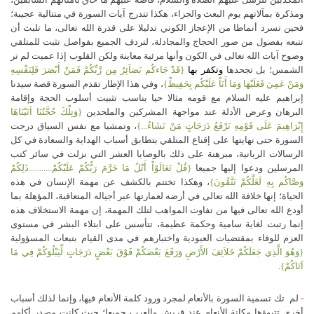
ومذكرة بمآلاتهم يوم البعث والجزاء، هكذا تتدرج آيات السورة في متتالية عجيبة؛
فحين تسرد أنماطا من الإعجاز الكوني تدليلا على قدرة الله تعالى، ما تلبث أن
تتبعه بفصول من صور الحجاج والمجادلة، لتردف الجميع بفواصل تثبت للمتلقي
وضوح آيات الله تعالى في الكون وأنها مرئية معاينة ولكن القلوب إذا عميت لم تر
الشمس؛ بل تجحدها
وتكفر
بها
{قَدْ جَاءكُم بَصَآئِرُ مِن رَّبِّكُمْ فَمَنْ أَبْصَرَ فَلِنَفْسِهِ
وَمَنْ عَمِيَ فَعَلَيْهَا وَمَا أَنَاْ عَلَيْكُم بِحَفِيظْ}
، وفي هذا الإطار تقدم السورة قصة سيدنا
إبراهيم عليه السلام مع قومه مثالا حيا يناسب تثبيت أسلوب الحجة وإقامة
البرهان وعرض الأدلة عند مواجهة المشركين والملحدين
{وَتِلْكَ حُجَّتُنَا آتَيْنَاهَا
إِبْرَاهِيمَ عَلَى قَوْمِهِ نَرْفَعُ دَرَجَاتٍ مَنْ نَشَاءُ...}
، وتمشيا مع نفس السياق درجت
السورة حتى نهايتها على إقناع المتلقي بتطابق أسباب الهداية والسعادة في كل
الرسالات الربانية، مبرهنة على ذلك بالوصايا العشر التي نزلت في سائر كتب
المرسلين ودعوا إليها جميعا
{قُلْ تَعَالَوْاْ أَتْلُ مَا حَرَّمَ رَبُّكُمْ عَلَيْكُمْ...........ذَلِكُمْ
وَصَّاكُم بِهِ لَعَلَّكُمْ تَتَّقُونَ}
، وهكذا تختتم بالكشف عن مهمة الإنسان في هذه
الحياة؛ إنها خلافة الله تعالى في أرضه لعمارتها عبر أجياله المتعاقبة، المؤهلة بما
أودع الله تعالى فيها من تفاوت المواهب لتلك المهمة، إن مهمة الاستخلاف هذه
إنما رتبت لغاية سامية وحكمة عظيمة، تتأسس على ابتلاء البشر في مستوى
العزم للوفاء بمقتضيات العبودية واختبارهم في مدى القيام بتبعات المسؤولية
{وَهُوَ الَّذِي جَعَلَكُمْ خَلاَئِفَ الأَرْضِ وَرَفَعَ بَعْضَكُمْ فَوْقَ بَعْضٍ دَرَجَاتٍ لِّيَبْلُوَكُمْ فِي مَا
آتَاكُمْ}
.
-
لم تك تسمية السورة بالأنعام لمجرد ورود كلمة الأنعام فيها، وإنما لذلك أسباب
أخرى تتبوؤها مكانة الأنعام عند قريش والعرب جميعا؛ حيث كانت مصدر أكلهم