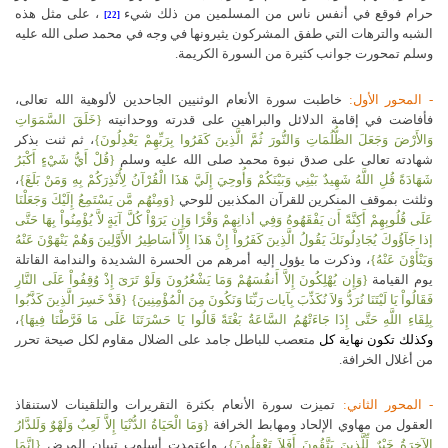
حرام فوقع في أنفس ناس من المسلمين من ذلك شيء
، على مثل هذه
[22]
الشبه والترهات التي طفق المشركون يثيرونها في وجه في محمد صلى الله عليه
وسلم تمحورت جوانب كثيرة من السورة الكريمة.
- المحور الأول:
خاطبت سورة الأنعام الوثنيين الجاحدين لألوهية الله تعالى،
فأفاضت في إقامة الدلائل والبراهين على قدرته ووحدانيته
{خَلَقَ السَّمَوَاتِ
وَالأَرْضَ وَجَعَلَ الظُّلُمَاتِ وَالنُّورَ ثُمَّ الَّذِينَ كَفَرُوا بِرَبِّهِمْ يَعْدِلُونَ}
، ثم ثنت بذكر
شهادته تعالى على صدق نبوة محمد صلى الله عليه وسلم
{قُلْ أَيُّ شَيْءٍ أَكْبَرُ
شَهَادَةً قُلِ اللَّهُ شَهِيدٌ بَيْنِي وَبَيْنَكُمْ وَأُوحِيَ إِلَيَّ هَذَا الْقُرْآنُ لِأُنْذِرَكُمْ بِهِ وَمَنْ بَلَغَ}
،
وثلثت بموقف المنكرين للقرآن المكذبين للوحي
{وَمِنْهُم مَّن يَسْتَمِعُ إِلَيْكَ وَجَعَلْنَا
عَلَى قُلُوبِهِمْ أَكِنَّةً أَن يَفْقَهُوهُ وَفِي أذانِهِمْ وَقْرًا وَإِن يَرَوْاْ كُلَّ آيَةٍ لاَّ يُؤْمِنُواْ بِهَا حَتَّى
إذا جَآؤُوكَ يُجَادِلُونَكَ يَقُولُ الَّذِينَ كَفَرُواْ إِنْ هَذَا إِلاَّ أَسَاطِيرُ الأَوَّلِينَ وَهُمْ يَنْهَوْنَ عَنْهُ
وَيَنْأَوْنَ عَنْهُ}
، وذكرت ما يؤول إليه أمرهم من الحسرة الشديدة والندامة القاتلة
يوم القيامة
{وَإِن يُهْلِكُونَ إِلاَّ أَنفُسَهُمْ وَمَا يَشْعُرُونَ وَلَوْ تَرَىَ إِذْ وُقِفُواْ عَلَى النَّارِ
فَقَالُواْ يَا لَيْتَنَا نُرَدُّ وَلاَ نُكَذِّبَ بِآيات رَبِّنَا وَنَكُونَ مِنَ الْمُؤْمِنِينَ} {قَدْ خَسِرَ الَّذِينَ كَذَّبُوا
بِلِقَاءِ اللَّهِ حَتَّى إِذَا جَاءَتْهُمُ السَّاعَةُ بَغْتَةً قَالُوا يَا حَسْرَتَنَا عَلَى مَا فَرَّطْنَا فِيهَا}
،
وكذلك تكون نهاية كل
متعصب للباطل جامد على الضلال مقاوم لكل صيحة تحرر
من أغلال الخرافة.
- المحور الثاني:
تميزت سورة الأنعام بكثرة التقريرات والتلقينات لاستنقاذ
العقول من مهاوي الإلحاد ومهابط الخرافة
{وَمَا الْحَيَاةُ الدُّنْيَا إِلاَّ لَعِبٌ وَلَهْوٌ وَلَلدَّارُ
الآخِرَةُ خَيْرٌ لِّلَّذِينَ يَتَّقُونَ أَفَلاَ تَعْقِلُونَ}
، واعتمدت أسلوب تبيان المرض
{إِنَّمَا