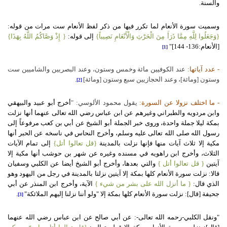
والسنة.
وسميت سورة الأنعام لما تكرر فيها من ذكر لفظ الأنعام ست مرات من قوله:
{وَجَعَلُوا لِلَّهِ مِمَّا ذَرَأَ مِنَ الْحَرْثِ وَالْأَنْعَامِ نَصِيباً}
إلى قوله:
{ إِذْ وَصَّاكُمُ اللَّهُ بِهَذَا}
[الأنعام:136- 144]"
[1]
- عدد آياتها:
عند الكوفيين مائة وخمس وستون، وعند البصريين والشاميين ست
وستون [ومائة]، وعند الحجازيين سبع وستون [ومائة]
.
[2]
- ما اختلف نزولا عن السورة:
يقول محمود الألوسي: "
أخرج أبو عبيد والبيهقي
وابن مردويه والطبراني وغيرهم عن ابن عباس رضي الله تعالى عنهما أنها نزلت
بمكة ليلا جملة واحدة، وروى خبر الجملة أبو الشيخ عن أبي بن كعب مرفوعاً إلى
رسول الله صلى الله تعالى عليه وسلم، وأخرج النحاس في ناسخه عن الحبر أنها
مكية إلا ثلاث آيات منها فإنها نزلت بالمدينة
{قل تعالوا أتل}
إلى تمام الآيات
الثلاث، وأخرج ابن راهويه في مسنده وغيره عن شهر بن حوشب أنها مكية إلا
آيتين
{ قل تعالوا أتل }
والتي بعدها، وأخرج أبو الشيخ أيضا عن الكلبي وسفيان
قالا: نزلت سورة الأنعام كلها بمكة إلا آيتين نزلتا بالمدينة في رجل من اليهود وهو
الذي قال:
{ ما أنزل الله على بشر من شيء }
الآية، وأخرج ابن المنذر عن أبي
جحيفة [قال]: نزلت سورة الأنعام كلها بمكة إلا "ولو أننا نزلنا إليهم الملائكة"
.
[3]
"ونقل الكلبي-رحمه الله تعالى-: عن أبي صالح عن ابن عباس رضي الله عنهما