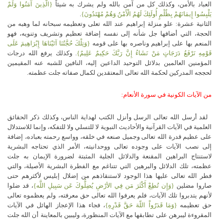
العباد بالأمن، وكذلك كل من آمن بالله ولم يشرك به شيئاً
{الَّذِينَ آمَنُوا وَلَمْ
يَلْبِسُوا إِيمَانَهُمْ بِظُلْمٍ أُولَئِكَ لَهُمُ الْأَمْنُ وَهُمْ مُهْتَدُونَ}
.
الثانية عشرة: علو منزلة إبراهيم عند الله تعلى وتعظيمه سبحانه لما وهبه من
الحجة، التي أضافها جل شأنه إلى نفسه إضافة تعظيم وتشريف وتنويه، فهو
المنعم بها على إبراهيم وناصره بها على قومه
{وَتِلْكَ حُجَّتُنَا آتَيْنَاهَا إِبْرَاهِيمَ عَلَى
قَوْمِهِ نَرْفَعُ دَرَجَاتٍ مَنْ نَشَاءُ إِنَّ رَبَّكَ حَكِيمٌ عَلِيمٌ}
. وكذلك يرفع الله درجات
المؤمنين العالمين بدلائل التوحيد الداعين إليه، النافين للشبه عنه المقيمين
لحججه المدركين لحكمة الله تعالى المعتقدين لكمال صفاته جلت عظمته.
من الآيات الكونية في سورة الأنعام‏:‏
لقد أرسل الله تعالى الرسل وأنزل الكتب لهداية الناس، وكذلك ذكر الحقائق
العلمية في الآيات القرآنية والأحاديث النبوية لا للتسلي ولا للتفكه، وإنما للاستدلال
على عظيم قدرة الله تعالى وجميل صنعه في خلقه، وواسع رحمته بعباده، إضافة
إلى نصب الآيات على وجوده تعالى ووحدانيته، الأمر الذي تحتاجه البشرية
لاستنتاج البراهين المقنعة والدلائل الجلية المثبتة لضرورة الإيمان به جلت
عظمته، تلك الدلائل والبرهين التي تتناغم مع الفطرة البشرية الأصيلة، والتي
فطر الله تعالى عليها هذا الوجود لاستنقاذهم من إضلال إبليس لأكثرهم حتى
صاروا مضلين
{وَإِن تُطِعْ أَكْثَرَ مَن فِي الأرْضِ يُضِلُّوكَ عَن سَبِيلِ اللَّه}
، قد ضلوا
لأنهم يتدبروا تلك الآيات، فلم يعرفوا الله تعالى حق معرفته، ولم يعظموه تعالى
حق تعظيمه
{وَمَا قَدَرُواْ اللّهَ حَقَّ قَدْرِهِ}
، فجاء هذا الإعجاز الهائل في الآيات
المقروءة ليبرهن على تطابقها مع الآيات المنظورة، وليبين بالمعاينة أن الله جلت