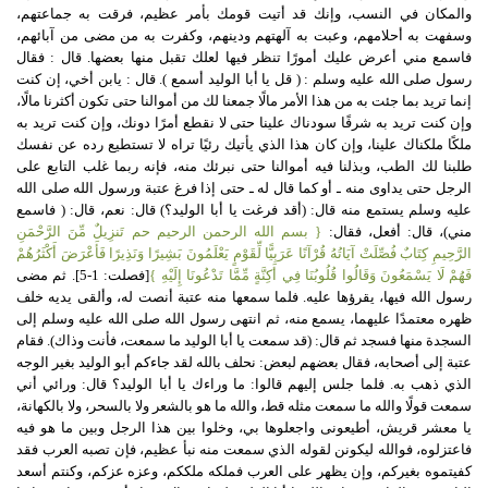
والمكان في النسب، وإنك قد أتيت قومك بأمر عظيم، فرقت به جماعتهم،
وسفهت به أحلامهم، وعبت به آلهتهم ودينهم، وكفرت به من مضى من آبائهم،
فاسمع مني أعرض عليك أمورًا تنظر فيها لعلك تقبل منها بعضها. قال : فقال
رسول صلى الله عليه وسلم : ( قل يا أبا الوليد أسمع ). قال : يابن أخي، إن كنت
إنما تريد بما جئت به من هذا الأمر مالًا جمعنا لك من أموالنا حتى تكون أكثرنا مالًا،
وإن كنت تريد به شرفًا سودناك علينا حتى لا نقطع أمرًا دونك، وإن كنت تريد به
ملكًا ملكناك علينا، وإن كان هذا الذي يأتيك رئيًا تراه لا تستطيع رده عن نفسك
طلبنا لك الطب، وبذلنا فيه أموالنا حتى نبرئك منه، فإنه ربما غلب التابع على
الرجل حتى يداوى منه ـ أو كما قال له ـ حتى إذا فرغ عتبة ورسول الله صلى الله
عليه وسلم يستمع منه قال: (أقد فرغت يا أبا الوليد؟) قال: نعم، قال: ( فاسمع
مني)، قال: أفعل، فقال:
{ بسم الله الرحمن الرحيم حم تَنزِيلٌ مِّنَ الرَّحْمَنِ
الرَّحِيمِ كِتَابٌ فُصِّلَتْ آيَاتُهُ قُرْآنًا عَرَبِيًّا لِّقَوْمٍ يَعْلَمُونَ بَشِيرًا وَنَذِيرًا فَأَعْرَضَ أَكْثَرُهُمْ
فَهُمْ لَا يَسْمَعُونَ وَقَالُوا قُلُوبُنَا فِي أَكِنَّةٍ مِّمَّا تَدْعُونَا إِلَيْهِ }
[فصلت: 1-5]. ثم مضى
رسول الله فيها، يقرؤها عليه. فلما سمعها منه عتبة أنصت له، وألقى يديه خلف
ظهره معتمدًا عليهما، يسمع منه، ثم انتهى رسول الله صلى الله عليه وسلم إلى
السجدة منها فسجد ثم قال: (قد سمعت يا أبا الوليد ما سمعت، فأنت وذاك). فقام
عتبة إلى أصحابه، فقال بعضهم لبعض: نحلف بالله لقد جاءكم أبو الوليد بغير الوجه
الذي ذهب به. فلما جلس إليهم قالوا: ما وراءك يا أبا الوليد؟ قال: ورائي أني
سمعت قولًا والله ما سمعت مثله قط، والله ما هو بالشعر ولا بالسحر، ولا بالكهانة،
يا معشر قريش، أطيعونى واجعلوها بي، وخلوا بين هذا الرجل وبين ما هو فيه
فاعتزلوه، فوالله ليكونن لقوله الذي سمعت منه نبأ عظيم، فإن تصبه العرب فقد
كفيتموه بغيركم، وإن يظهر على العرب فملكه ملككم، وعزه عزكم، وكنتم أسعد