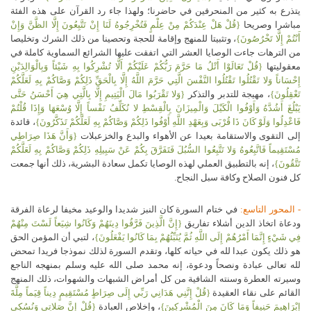
يتذرع به كثير من المنحرفين في حاضرنا؛ ولهذا جاء رد القرآن على هذه الفئة
مباشرا وصريحا
{قُلْ هَلْ عِنْدَكُمْ مِنْ عِلْمٍ فَتُخْرِجُوهُ لَنَا إِنْ تَتَّبِعُونَ إِلَّا الظَّنَّ وَإِنْ
أَنْتُمْ إِلَّا تَخْرُصُونَ}
، وتثبيتا للمنهج وإقامة للحجة وتحصينا من ذلك الشرك وتخليصا
من الترهات جاءت الوصايا العشر التي اتفقت عليها الشرائع السماوية كاملة في
معقوليتها
{قُلْ تَعَالَوْا أَتْلُ مَا حَرَّمَ رَبُّكُمْ عَلَيْكُمْ أَلَّا تُشْرِكُوا بِهِ شَيْئاً وَبِالْوَالِدَيْنِ
إِحْسَاناً وَلا تَقْتُلُوا تَقْتُلُوا النَّفْسَ الَّتِي حَرَّمَ اللَّهُ إِلَّا بِالْحَقِّ ذَلِكُمْ وَصَّاكُمْ بِهِ لَعَلَّكُمْ
تَعْقِلُونَ}
، مهيجة للتدبر والتذكر
{وَلا تَقْرَبُوا مَالَ الْيَتِيمِ إِلَّا بِالَّتِي هِيَ أَحْسَنُ حَتَّى
يَبْلُغَ أَشُدَّهُ وَأَوْفُوا الْكَيْلَ وَالْمِيزَانَ بِالْقِسْطِ لا نُكَلِّفُ نَفْساً إِلَّا وُسْعَهَا وَإِذَا قُلْتُمْ
فَاعْدِلُوا وَلَوْ كَانَ ذَا قُرْبَى وَبِعَهْدِ اللَّهِ أَوْفُوا ذَلِكُمْ وَصَّاكُمْ بِهِ لَعَلَّكُمْ تَذَكَّرُونَ}
، قائدة
إلى التقوى والاستقامة بعيدا عن الأهواء والبدع والخزعبلات
{وَأَنَّ هَذَا صِرَاطِي
مُسْتَقِيماً فَاتَّبِعُوهُ وَلا تَتَّبِعُوا السُّبُلَ فَتَفَرَّقَ بِكُمْ عَنْ سَبِيلِهِ ذَلِكُمْ وَصَّاكُمْ بِهِ لَعَلَّكُمْ
تَتَّقُونَ}
، إنه بالتطبيق العملي لهذه الوصايا تكمل سعادة البشرية، ذلك أنها جمعت
كل فنون الصلاح وكافة سبل النجاح.
- المحور التاسع:
في ختام السورة كان النبز شديدا والوعيد مخيفا لرعاة الفرقة
ودعاة اتخاذ الدين أشلاء تفاريق
{إِنَّ الَّذِينَ فَرَّقُوا دِينَهُمْ وَكَانُوا شِيَعاً لَسْتَ مِنْهُمْ
فِي شَيْءٍ إِنَّمَا أَمْرُهُمْ إِلَى اللَّهِ ثُمَّ يُنَبِّئُهُمْ بِمَا كَانُوا يَفْعَلُونَ}
، لتبي أن المؤمن الحق
هو ذلك يكون عبدا لله في حياته كلها، وتقدم السورة لذلك نموذجا فريدا تمحض
لله تعالى عبادة ونصحاً ودعوة، إنه محمد صلى الله عليه وسلم بمنهجه الناجع
وسيرته العطرة وسنته الشافية من كل أمراض الشبهات والشهوات، ذلك المنهج
القائم على نقاء العقيدة
{قُلْ إِنَّنِي هَدَانِي رَبِّي إِلَى صِرَاطٍ مُسْتَقِيمٍ دِيناً قِيَماً مِلَّةَ
إِبْرَاهِيمَ حَنِيفاً وَمَا كَانَ مِنَ الْمُشْرِكِينَ}
، وإخلاص العبادة
{قُلْ إِنَّ صَلاتِي وَنُسُكِي