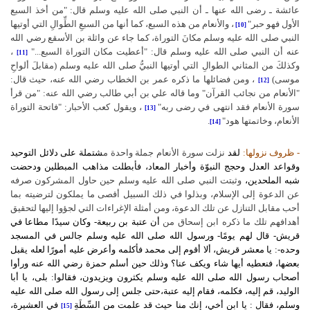
عائشة ـ رضى الله عنها ـ أن النبي صلى الله عليه وسلم قال: "من أخذ السبع
الأول فهو حبر"
، والأنعام من هذه السبع، كما أنها من السبعِ الطِّوالِ التي أوتيها
[10]
النبي صلى الله عليه وسلم مكانَ التوراة، كما جاء عن واثلة بن الأسقع رضي الله
عنه أن النبي صلى الله عليه وسلم قال: "أعطيت مكان التوراة السبع..."
،
[11]
وكذلكَ من المثاني الطوالِ التي أوتيها النبيُّ صلى الله عليه وسلم (مقابلَ ألواحِ
موسى)
، ومن فضائلها ما ذكره عمر بن الخطاب رضي الله عنه، حيث قال:
[12]
"الأنعام من نجائب القرآن" وما قاله علي بن أبي طالب رضي الله عنه: "من قرأ
سورة الأنعام فقد انتهى في رضى ربه"
، ويقول كعب الأحبار: "فاتحة التوراة
[13]
الأنعام، وخاتمتها هود"
.
[14]
- ظروف نزولها:
لقد
نزلت سورة الأنعام جملة واحدة م
شتملة على دلائل التوحيد
وقواعد العدل وحجج النبوّة وأخبار المعاد، فأبطلت مذاهب المبطلين ودحضت
شبه الملحدين،
وثبتت النبي صلى الله عليه وسلم حين حاول المشركون صرفه
عن الدعوة إلى الإسلام، وبذلوا في ذلك السبيل أقصى ما يملكون لترضيته بما
أحب مقابل التنازل عن تلك الدعوة، ومن أمثلة الإغراءات التي لجؤوا إليها لتحقيق
أهدافهم تلك ما ذكره ابن إسحاق من
أن عتبة بن ربيعة- وكان سيدًا مطاعا في
قريش- قال لهم يومًا- ورسول الله صلى الله عليه وسلم جالس في المسجد
وحده-: يا معشر قريش، ألا أقوم إلى محمد فأكلمه وأعرض عليه أمورًا لعله يقبل
بعضها، فنعطيه أيها شاء ويكف عنا؟ وذلك حين أسلم حمزة رضي الله عنه ورأوا
أصحاب رسول الله صلى الله عليه وسلم يكثرون ويزيدون، فقالوا: بلى، يا أبا
الوليد، قم إليه، فكلمه، فقام إليه عتبة،حتى جلس إلى رسول الله صلى الله عليه
وسلم، فقال : يا ابن أخي، إنك منا حيث قد علمت من السِّطَةِ
في العشيرة،
[15]