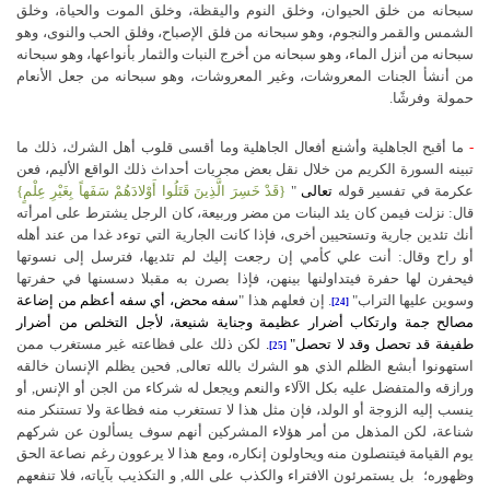
سبحانه من خلق الحيوان، وخلق النوم واليقظة، وخلق الموت والحياة، وخلق
الشمس والقمر والنجوم، وهو سبحانه من فلق الإصباح، وفلق الحب والنوى، وهو
سبحانه من أنزل الماء، وهو سبحانه من أخرج النبات والثمار بأنواعها، وهو سبحانه
من أنشأ الجنات المعروشات، وغير المعروشات، وهو سبحانه من جعل الأنعام
حمولة وفرشًا.
-
ما أقبح الجاهلية وأشنع أفعال الجاهلية وما أقسى قلوب أهل الشرك، ذلك ما
تبينه السورة الكريم من خلال نقل بعض مجريات أحداث ذلك الواقع الأليم، فعن
عكرمة في تفسير قوله
تعالى
"
{قَدْ خَسِرَ الَّذِينَ قَتَلُوا أَوْلادَهُمْ سَفَهاً بِغَيْرِ عِلْمٍ}
قال: نزلت فيمن كان يئد البنات من مضر وربيعة، كان الرجل يشترط على امرأته
أنك تئدين جارية وتستحيين أخرى، فإذا كانت الجارية التي توءد غدا من عند أهله
أو راح وقال: أنت علي كأمي إن رجعت إليك لم تئديها، فترسل إلى نسوتها
فيحفرن لها حفرة فيتداولنها بينهن، فإذا بصرن به مقبلا دسسنها في حفرتها
وسوين عليها التراب"
.
إن فعلهم هذا "
سفه محض، أي سفه أعظم من إضاعة
[24]
مصالح جمة وارتكاب أضرار عظيمة وجناية شنيعة، لأجل التخلص من أضرار
طفيفة قد تحصل وقد لا تحصل"
.
لكن ذلك على فظاعته غير مستغرب ممن
[25]
استهونوا أبشع الظلم الذي هو الشرك بالله‏ تعالى,‏ فحين يظلم الإنسان خالقه
ورازقه والمتفضل عليه بكل الآلاء والنعم ويجعل له شركاء من الجن أو الإنس‏,‏ أو
ينسب إليه الزوجة أو الولد، فإن مثل هذا لا تستغرب منه فظاعة ولا تستنكر منه
شناعة، لكن المذهل من أمر هؤلاء المشركين أنهم سوف يسألون عن شركهم‏‏
يوم القيامة فيتنصلون منه ويحاولون إنكاره‏، ومع هذا لا يرعوون رغم نصاعة الحق
وظهوره؛ ‏ بل يستمرئون الافتراء والكذب على الله‏,‏ و التكذيب بآياته، فلا تنفعهم