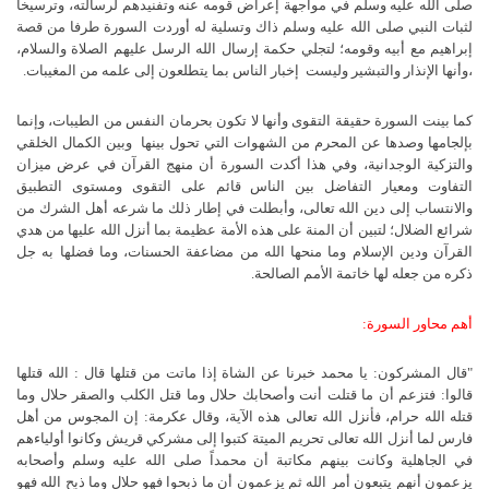
صلى الله عليه وسلم في مواجهة إعراض قومه عنه وتفنيدهم لرسالته، وترسيخا
لثبات النبي صلى الله عليه وسلم ذاك وتسلية له أوردت السورة طرفا من قصة
إبراهيم مع أبيه وقومه؛ لتجلي حكمة إرسال الله الرسل عليهم الصلاة والسلام،
،وأنها الإنذار والتبشير وليست إخبار الناس بما يتطلعون إلى علمه من المغيبات.
كما بينت السورة حقيقة التقوى وأنها لا تكون بحرمان النفس من الطيبات، وإنما
بإلجامها وصدها عن المحرم من الشهوات التي تحول بينها وبين الكمال الخلقي
والتزكية الوجدانية، وفي هذا أكدت السورة أن منهج القرآن في عرض ميزان
التفاوت ومعيار التفاضل بين الناس قائم على التقوى ومستوى التطبيق
والانتساب إلى دين الله تعالى، وأبطلت في إطار ذلك ما شرعه أهل الشرك من
شرائع الضلال؛ لتبين أن المنة على هذه الأمة عظيمة بما أنزل الله عليها من هدي
القرآن ودين الإسلام وما منحها الله من مضاعفة الحسنات، وما فضلها به جل
ذكره من جعله لها خاتمة الأمم الصالحة.
أهم محاور السورة:
"قال المشركون: يا محمد خبرنا عن الشاة إذا ماتت من قتلها قال : الله قتلها
قالوا: فتزعم أن ما قتلت أنت وأصحابك حلال وما قتل الكلب والصقر حلال وما
قتله الله حرام، فأنزل الله تعالى هذه الآية، وقال عكرمة: إن المجوس من أهل
فارس لما أنزل الله تعالى تحريم الميتة كتبوا إلى مشركي قريش وكانوا أولياءهم
في الجاهلية وكانت بينهم مكاتبة أن محمداً صلى الله عليه وسلم وأصحابه
يزعمون أنهم يتبعون أمر الله ثم يزعمون أن ما ذبحوا فهو حلال وما ذبح الله فهو