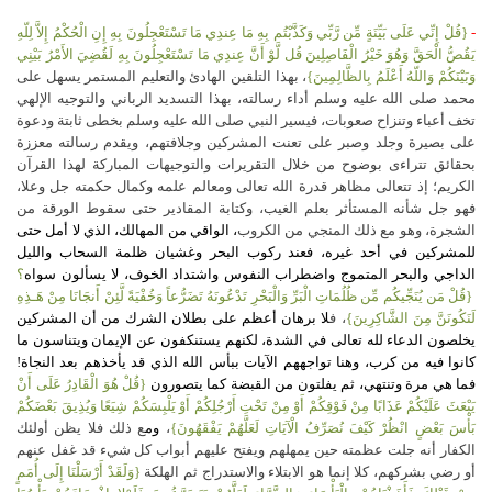
-
{قُلْ إِنِّي عَلَى بَيِّنَةٍ مِّن رَّبِّي وَكَذَّبْتُم بِهِ مَا عِندِي مَا تَسْتَعْجِلُونَ بِهِ إِنِ الْحُكْمُ إِلاَّ لِلّهِ
يَقُصُّ الْحَقَّ وَهُوَ خَيْرُ الْفَاصِلِينَ
قُل لَّوْ أَنَّ عِندِي مَا تَسْتَعْجِلُونَ بِهِ لَقُضِيَ الأَمْرُ بَيْنِي
وَبَيْنَكُمْ وَاللّهُ أَعْلَمُ بِالظَّالِمِينَ}
، بهذا التلقين الهادئ والتعليم المستمر يسهل على
محمد صلى الله عليه وسلم أداء رسالته، بهذا التسديد الرباني والتوجيه الإلهي
تخف أعباء وتنزاح صعوبات، فيسير النبي صلى الله عليه وسلم بخطى ثابتة ودعوة
على بصيرة وجلد وصبر على تعنت المشركين وجلافتهم، ويقدم رسالته معززة
بحقائق تتراءى بوضوح من خلال التقريرات والتوجيهات المباركة لهذا القرآن
الكريم؛ إذ تتعالى مظاهر قدرة الله تعالى ومعالم علمه وكمال حكمته جل وعلا،
فهو جل شأنه المستأثر بعلم الغيب، وكتابة المقادير حتى سقوط الورقة من
الشجرة، وهو مع ذلك المنجي من الكروب
، الواقي من المهالك، الذي لا أمل حتى
للمشركين في أحد غيره، فعند ركوب البحر وغشيان ظلمة السحاب والليل
الداجي والبحر المتموج واضطراب النفوس واشتداد الخوف، لا يسألون سواه
؟
{قُلْ مَن يُنَجِّيكُم مِّن ظُلُمَاتِ الْبَرِّ وَالْبَحْرِ تَدْعُونَهُ تَضَرُّعاً وَخُفْيَةً لَّئِنْ أَنجَانَا مِنْ هَـذِهِ
لَنَكُونَنَّ مِنَ الشَّاكِرِينَ}
، ف
لا برهان أعظم على بطلان الشرك من أن المشركين
يخلصون الدعاء لله تعالى في الشدة، لكنهم يستنكفون عن الإيمان ويتناسون ما
كانوا فيه من كرب، وهنا تواجههم الآيات ببأس الله الذي قد يأخذهم بعد النجاة!
فما هي مرة وتنتهي، ثم يفلتون من القبضة كما يتصورون
{قُلْ هُوَ الْقَادِرُ عَلَى أَنْ
يَبْعَثَ عَلَيْكُمْ عَذَابًا مِنْ فَوْقِكُمْ أَوْ مِنْ تَحْتِ أَرْجُلِكُمْ أَوْ يَلْبِسَكُمْ شِيَعًا وَيُذِيقَ بَعْضَكُمْ
بَأْسَ بَعْضٍ انْظُرْ كَيْفَ نُصَرِّفُ الْآيَاتِ لَعَلَّهُمْ يَفْقَهُونَ}
،
وم
ع ذلك فلا يظن أولئك
الكفار أنه جلت عظمته حين يمهلهم ويفتح عليهم أبواب كل شيء قد غفل عنهم
أو رضي بشركهم، كلا إنما هو الابتلاء والاستدراج ثم الهلكة
{وَلَقَدْ أَرْسَلْنَا إِلَى أُمَمٍ