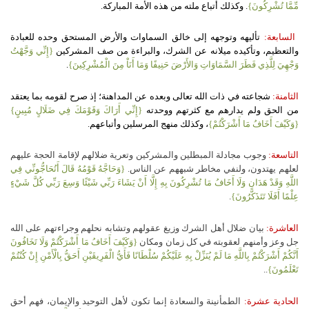
مِّمَّا تُشْرِكُونَ}
. وكذلك أتباع ملته من هذه الأمة المباركة.
السابعة:
تأليهه وتوجهه إلى خالق السماوات والأرض المستحق وحده للعبادة
والتعظيم، وتأكيده ميلانه عن الشرك، والبراءة من صف المشركين
{إِنِّي وَجَّهْتُ
وَجْهِيَ لِلَّذِي فَطَرَ السَّمَاوَاتِ وَالأَرْضَ حَنِيفًا وَمَا أَنَاْ مِنَ الْمُشْرِكِينَ}
.
الثامنة:
شجاعته في ذات الله تعالى وبعده عن المداهنة؛ إذ صرح لقومه بما يعتقد
من الحق ولم يدارهم مع كثرتهم ووحدته
{إِنِّي أَرَاكَ وَقَوْمَكَ فِي ضَلَالٍ مُبِينٍ}
{وَكَيْفَ أَخَافُ مَا أَشْرَكْتُمْ}
، وكذلك منهج المرسلين وأتباعهم.
التاسعة:
وجوب مجادلة المبطلين والمشركين وتعرية ضلالهم لإقامة الحجة عليهم
لعلهم يهتدون، ولنفي مخاطر شبههم عن الناس.
{وَحَاجَّهُ قَوْمُهُ قَالَ أَتُحَاجُّونِّي فِي
اللَّهِ وَقَدْ هَدَانِ وَلَا أَخَافُ مَا تُشْرِكُونَ بِهِ إِلَّا أَنْ يَشَاءَ رَبِّي شَيْئًا وَسِعَ رَبِّي كُلَّ شَيْءٍ
عِلْمًا أَفَلَا تَتَذَكَّرُونَ}
.
العاشرة:
بيان ضلال أهل الشرك وزيغ عقولهم وتشابه نحلهم وجراءتهم على الله
جل وعز وأمنهم لعقوبته في كل زمان ومكان
{وَكَيْفَ أَخَافُ مَا أَشْرَكْتُمْ وَلَا تَخَافُونَ
أَنَّكُمْ أَشْرَكْتُمْ بِاللَّهِ مَا لَمْ يُنَزِّلْ بِهِ عَلَيْكُمْ سُلْطَانًا فَأَيُّ الْفَرِيقَيْنِ أَحَقُّ بِالْأَمْنِ إِنْ كُنْتُمْ
تَعْلَمُونَ}
..
الحادية عشرة:
الطمأنينة والسعادة إنما تكون لأهل التوحيد والإيمان، فهم أحق