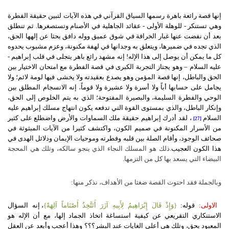
إنها قصة رائعة باهرة رسمها السياق القرآني في هذه الآيات لتبين حقيقة الفطرة
وهي تستنكر - للوهلة الأولى - عقائد الجاهلية في الأصنام وتستصغرها. ثم تنطلق
بعد أن نفضت عنها غبار الخرافة في شوق عميق ووله دافق بحثا عن إلهها الحق،
الذي تجده في ضميرها، ويتعلق به وجدانها في لهفة مكنونة، وعزم مشبوب يحدوه
كل ما يمكن أن يوصل إلى هذا الإله! إنه مشهد رائع باهر يتجلى في قلب إبراهيم -
عليه السلام – وهو يجتاز التجربة الكبرى في قصة الفطرة مع امتحان الاختيار بين
الحق والباطل، إنها قصة المؤمن وهو يصدع بعقيدته ولا يخشى فيها لومة لائم؛ ولا
يجامل على حسابها أباً ولا أسرة ولا عشيرة ولا قوماً
،
إنه الانسجام المطلق بين
الوحي والفطرة السليمة، والبصيرة المفتوحة؛ الذي به يتم الخلوص إلى الحق،
وإنكار الباطل، والذي بمستوى القوة التي تدفعه يكون انتهاج مسلك إبراهيم عليه
السلام
، لقد أدرك إبراهيم حقيقة ملك السماوات والأرض واضطلع على كثير
[27]
من الأسرار المكنونة في صميم الكون، واكتشف كثيرا من الآيات المبثوثة في
صحائف الوجود، وأقام الصلة بين قلبه وفطرته وموحيات الإيمان ودلائل الهدى في
هذا الكون العجيب
.ذلك هو المسلك النجاء الذي ينجو سالكه، وتلك هي المحجة
البيضاء التي يسعد بها كل من التزمها.
وبالجملة فقد احتوت القصة ضغثا من الأهداف، نذكر منها:
الاولى:
قوله:
{وَإِذْ قَالَ إِبْرَاهِيمُ لِأَبِيهِ آزَرَ أَتَتَّخِذُ أَصْنَاماً آلِهَةً}
، إنه السؤال
الاستنكاري التقريعي عن كيفية استساغة اتخاذ الجماد إلها، مع أن الإله هو
المعبود بحق، وتلك هي أعلى الغايات عند البشر؟؟؟ وهذا أعجب وأبعد عن العقل