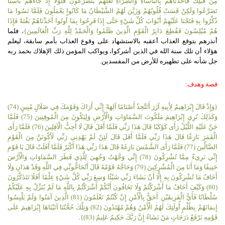
مِنْ قَبْلِكَ فَأَخَذْنَاهُمْ بِالْبَأْسَاءِ وَالضَّرَّاءِ لَعَلَّهُمْ يَتَضَرَّعُونَ فَلَوْلا إِذْ جَاءَهُمْ بَأْسُنَا
تَضَرَّعُوا وَلَكِنْ قَسَتْ قُلُوبُهُمْ وَزَيَّنَ لَهُمُ الشَّيْطَانُ مَا كَانُوا يَعْمَلُونَ فَلَمَّا نَسُوا مَا
ذُكِّرُوا بِهِ فَتَحْنَا عَلَيْهِمْ أَبْوَابَ كُلِّ شَيْءٍ حَتَّى إِذَا فَرِحُوا بِمَا أُوتُوا أَخَذْنَاهُمْ بَغْتَةً فَإِذَا
هُمْ مُبْلِسُونَ فَقُطِعَ دَابِرُ الْقَوْمِ الَّذِينَ ظَلَمُوا وَالْحَمْدُ لِلَّهِ رَبِّ الْعَالَمِينَ}
،
فلما
أنذرهم بتوقع العذاب أعقبه بالاستشهاد على وقوع العذاب بأمم سابقة، ليعلم
هؤلاء أن تلك سنة الله في الذين أشركوا، ويواكب المؤمن ذلك الإهلاك بحمد ربه
جل شأنه على تطهيره للأرض من المفسدين.
قصة وهدف:
{وَإِذْ قَالَ إِبْرَاهِيمُ لِأَبِيهِ آزَرَ أَتَتَّخِذُ أَصْنَامًا آلِهَةً إِنِّي أَرَاكَ وَقَوْمَكَ فِي ضَلَالٍ مُبِينٍ (74)
وَكَذَلِكَ نُرِي إِبْرَاهِيمَ مَلَكُوتَ السَّمَاوَاتِ وَالْأَرْضِ وَلِيَكُونَ مِنَ الْمُوقِنِينَ (75) فَلَمَّا
جَنَّ عَلَيْهِ اللَّيْلُ رَأَى كَوْكَبًا قَالَ هَذَا رَبِّي فَلَمَّا أَفَلَ قَالَ لَا أُحِبُّ الْآفِلِينَ (76) فَلَمَّا رَأَى
الْقَمَرَ بَازِغًا قَالَ هَذَا رَبِّي فَلَمَّا أَفَلَ قَالَ لَئِنْ لَمْ يَهْدِنِي رَبِّي لَأَكُونَنَّ مِنَ الْقَوْمِ
الضَّالِّينَ (77) فَلَمَّا رَأَى الشَّمْسَ بَازِغَةً قَالَ هَذَا رَبِّي هَذَا أَكْبَرُ فَلَمَّا أَفَلَتْ قَالَ يَا قَوْمِ
إِنِّي بَرِيءٌ مِمَّا تُشْرِكُونَ (78) إِنِّي وَجَّهْتُ وَجْهِيَ لِلَّذِي فَطَرَ السَّمَاوَاتِ وَالْأَرْضَ
حَنِيفًا وَمَا أَنَا مِنَ الْمُشْرِكِينَ (79) وَحَاجَّهُ قَوْمُهُ قَالَ أَتُحَاجُّونِّي فِي اللَّهِ وَقَدْ هَدَانِ وَلَا
أَخَافُ مَا تُشْرِكُونَ بِهِ إِلَّا أَنْ يَشَاءَ رَبِّي شَيْئًا وَسِعَ رَبِّي كُلَّ شَيْءٍ عِلْمًا أَفَلَا تَتَذَكَّرُونَ
(80) وَكَيْفَ أَخَافُ مَا أَشْرَكْتُمْ وَلَا تَخَافُونَ أَنَّكُمْ أَشْرَكْتُمْ بِاللَّهِ مَا لَمْ يُنَزِّلْ بِهِ عَلَيْكُمْ
سُلْطَانًا فَأَيُّ الْفَرِيقَيْنِ أَحَقُّ بِالْأَمْنِ إِنْ كُنْتُمْ تَعْلَمُونَ (81) الَّذِينَ آمَنُوا وَلَمْ يَلْبِسُوا
إِيمَانَهُمْ بِظُلْمٍ أُولَئِكَ لَهُمُ الْأَمْنُ وَهُمْ مُهْتَدُونَ (82) وَتِلْكَ حُجَّتُنَا آتَيْنَاهَا إِبْرَاهِيمَ عَلَى
قَوْمِهِ نَرْفَعُ دَرَجَاتٍ مَنْ نَشَاءُ إِنَّ رَبَّكَ حَكِيمٌ عَلِيمٌ (83)}
.