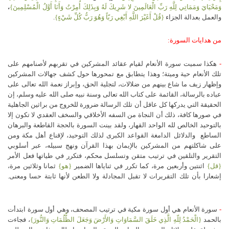
وَمَحْيَايَ وَمَمَاتِي لِلَّهِ رَبِّ الْعَالَمِينَ لا شَرِيكَ لَهُ وَبِذَلِكَ أُمِرْتُ وَأَنَا أَوَّلُ الْمُسْلِمِينَ}
،
والعمل بعدالة الجزاء
{قُلْ أَغَيْرَ اللَّهِ أَبْغِي رَبّاً وَهُوَ رَبُّ كُلِّ شَيْءٍ}
.
من هدايات السورة:
-
هكذا سميت سورة الأنعام لقيام عقائد المشركين في تقربهم لأصنامهم على
تلك الأنعام حية وميتة؛ وهذا يتطابق مع تمحورها حول كشف جهالات المشركين
وإظهار زيف ما شاع بينهم من ضلالات، لتجلية الحق، وإبراز نعمة الله تعالى على
عباده بالرسالة، القائمة على كتاب الله تعالى وسنة نبيه صلى الله عليه وسلم، إن
الحقيقة التي يدركها كل عاقل أن تلك الرسالة ضرورة للخروج من براثين الجاهلية
في صورها كافة، ذلك أن النجاة من السفه الأخلاقي والسخف العقدي لا تكون إلا
بالتوحيد الخالص لله الواحد القهار، ولقد بينت السورة بالحجة القاطعة والبرهان
الساطع والدلائل الدامغة القواعد الكبرى لذلك التوحيد، لإقناع أهل مكة ومن
على شاكلتهم من المشركين بالإيمان بهذا القرآن ونهج سبيله، عبر أسلوبي
التقرير والتلقين في ترتيب متقن وتسلسل محكم، فتكرر في طياتها فعل الأمر
{قل}
اثنتين وأربعين مرة، كما تكرر في ثناياها الضمير
{هو}
ثمانا وثلاثين مرة،
إشعارا بأن تلك التقريرات لا تقبل المجادلة ولا الطعن لأنها ثابتة حسا ومعنى.
-
سورة الأنعام هي أول سورة مكية في ترتيب المصحف، وهي أول سورة ابتدأت
بالحمد
{الْحَمْدُ لِلّهِ الَّذِي خَلَقَ السَّمَاوَاتِ وَالأَرْضَ وَجَعَلَ الظُّلُمَاتِ وَالنُّورَ}
، فجاءت