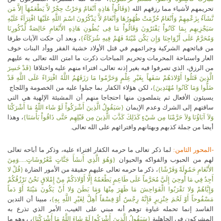
تحريمهم لأشياء مما رزقهم الله
{وَقَالُواْ هَاذِهِ أَنْعَامٌ وَحَرْثٌ حِجْرٌ لاَّ يَطْعَمُهَآ إِلاَّ مَن
نَّشَآءُ بِزَعْمِهِمْ وَأَنْعَامٌ حُرِّمَتْ ظُهُورُهَا وَأَنْعَامٌ لاَّ يَذْكُرُونَ اسْمَ اللَّهِ عَلَيْهَا افْتِرَآءً عَلَيْهِ
سَيَجْزِيهِم بِمَا كَانُواْ يَفْتَرُونَ وَقَالُواْ مَا فِى بُطُونِ هَاذِهِ الأَنْعَامِ خَالِصَةٌ لِّذُكُورِنَا
وَمُحَرَّمٌ عَلَى أَزْوَاجِنَا وَإِن يَكُن مَّيْتَةً فَهُمْ فِيهِ شُرَكَآءُ}
، وبعد أن حكت الآيات طرفا
من قبائحهم الشركية وجرائمهم في قتل الأولاد خشية الفقر ووأد البنات خوف
العار واستباحة المحرمات وتحريم المباحات ذكرت ما امتن الله تعالى به عليهم
من الرزق، الذي تصرفوا فيه بغير إذنه تعالى، افتراء منهم عليه واختلاقا
{قَدْ خَسِرَ
الَّذِينَ قَتَلُوا أَوْلادَهُمْ سَفَهاً بِغَيْرِ عِلْمٍ وَحَرَّمُوا مَا رَزَقَهُمُ اللَّهُ افْتِرَاءً عَلَى اللَّهِ قَدْ
ضَلُّوا وَمَا كَانُوا مُهْتَدِينَ}
، لكن هؤلاء الكفار بما جبلوا عليه من الخصومة واللجاج
يسيئون الأفعال ثم يتملصون منها احتجاجا منهم أن المشيئة الإلهية هي التي
ساقتهم إلى الشرك وعدم الإيمان
{سَيَقُولُ الَّذِينَ أَشْرَكُواْ لَوْ شَاء اللّهُ مَا أَشْرَكْنَا
وَلاَ آبَاؤُنَا وَلاَ حَرَّمْنَا مِن شَيْءٍ كَذَلِكَ كَذَّبَ الَّذِينَ مِن قَبْلِهِم حَتَّى ذَاقُواْ بَأْسَنَا}
، وهذا
أيضا من جملة كذبهم وبهتانهم وافترائهم على الله تعالى.
-المحور الثامن:
لما ذكر تعالى ما حرمه الكفار افتراء عليه، وذكر ما أباحه تعالى
لهم من الحبوب والفواكه والحيوان
{وَهُوَ الَّذِي أَنشَأَ جَنَّاتٍ مَّعْرُوشَاتٍ.....وَمِنَ
الأَنْعَامِ حَمُولَةً وَفَرْشًا}
، ذكر ما حرمه تعالى عليهم حقيقة من الأمور الضارة
{قُلْ لا
أَجِدُ فِي مَا أُوحِيَ إِلَيَّ مُحَرَّماً عَلَى طَاعِمٍ يَطْعَمُهُ إِلَّا أَوْلادَكُمْ مِنْ إِمْلاقٍ نَحْنُ نَرْزُقُكُمْ
وَإِيَّاهُمْ وَلا تَقْرَبُوا الْفَوَاحِشَ مَا ظَهَرَ مِنْهَا وَمَا بَطَنَ وَلا أَنْ يَكُونَ مَيْتَةً أَوْ دَماً
مَسْفُوحاً أَوْ لَحْمَ خِنْزِيرٍ فَإِنَّهُ رِجْسٌ أَوْ فِسْقاً أُهِلَّ لِغَيْرِ اللَّهِ بِهِ}
، مبينا أن التدين
الفاسد إنما تحمله غباوة توهم أنه مبني على الغيب، الأمر الذي تذرع به
المشركون في الجاهلية
{سَيَقُولُ الَّذِينَ أَشْرَكُوا لَوْ شَاءَ اللَّهُ مَا أَشْرَكْنَا}
، ، وهو ما