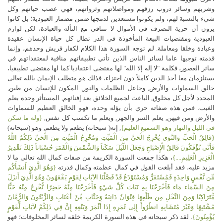
وشربهم وسائر دروب رزقهم ومواصلاتهم وثرواتهم، فهي عصب حياتهم وكل
شيء بالنسبة لهم، ولم يكونوا مستعدين لدمجها ضمن مضمار العبودية؛ بل كانوا
يرون أن حرية التصرف في الأموال لا تتنافى مع التأله والعبادة، لكن لوازم
العبودية ومقتضيات البيعة المأخوذة في الذر تطال كل حياة الإنسان عقيدة
وعبادة وخلقا ومعاملة. لم توجه السورة هذا الكلام لكفار قريش وحدهم، وإنما
قدمته توجيها عاما لسائر الناس الذين تأتي تطبيقاتهم منافية لمعتقداتهم في
سائر العصور، فكلمة "لا إله إلا الله" لها مقتضى اعتقاديا كما لها مقتضى تطبيقيا،
يستلزمان معا أخذ الدين كاملاً دون اجتزاء، فذلك هو متطلب الإيمان بالله‏ تعالى‏
خالق السماوات والأرض‏,‏ وجاعل الظلمات والنور‏,‏ المكون للإنسان من طين‏,‏
المحدد لأجل كل مخلوق‏,‏ الباعث لجميع الخلائق بعد إفنائهم‏,‏ المستأثر وحده بعلم
الغيب‏.‏ فمن هذه صفاته حري بأن يؤله وحده، فهو الخالق العظيم للسماوات
والأرض ومن فيهن‏,‏ يعلم السر والجهر‏,‏ ويعلم ما تكسب كل نفس‏,‏
{وله ما سكن
في الليل والنهار وهو السميع العليم‏}
,‏ إنه‏(‏ سبحانه‏)‏ يطعم ولا يطعم‏,‏ وهو (سبحانه)‏
{فَالِقُ الْحَبِّ وَالنَّوَى يُخْرِجُ الْحَيَّ مِنَ الْمَيِّتِ وَمُخْرِجُ الْمَيِّتِ مِنَ الْحَيِّ ذَلِكُمُ اللَّهُ
فَأَنَّى تُؤْفَكُونَ فَالِقُ الْإِصْبَاحِ وَجَعَلَ اللَّيْلَ سَكَناً وَالشَّمْسَ وَالْقَمَرَ حُسْبَاناً ذَلِكَ تَقْدِيرُ
الْعَزِيزِ الْعَلِيمِ....}
، هكذا جمعت السورة الكريمة من صفات كمال الله تعالى ما لا
مزيد عليه، فقد أبلغت القول في كمال عظمته وكمال قدرته
{وَهُوَ الَّذِيَ أَنشَأَكُم
مِّن نَّفْسٍ وَاحِدَةٍ فَمُسْتَقَرٌّ وَمُسْتَوْدَعٌ قَدْ فَصَّلْنَا الآيَاتِ لِقَوْمٍ يَفْقَهُونَ وَهُوَ الَّذِيَ أَنزَلَ
مِنَ السَّمَاء مَاء فَأَخْرَجْنَا بِهِ نَبَاتَ كُلِّ شَيْءٍ فَأَخْرَجْنَا مِنْهُ خَضِرًا نُّخْرِجُ مِنْهُ حَبًّا
مُّتَرَاكِبًا وَمِنَ النَّخْلِ مِن طَلْعِهَا قِنْوَانٌ دَانِيَةٌ وَجَنَّاتٍ مِّنْ أَعْنَابٍ وَالزَّيْتُونَ وَالرُّمَّانَ
مُشْتَبِهًا وَغَيْرَ مُتَشَابِهٍ انظُرُواْ إِلِى ثَمَرِهِ إِذَا أَثْمَرَ وَيَنْعِهِ إِنَّ فِي ذَلِكُمْ لآيَاتٍ لِّقَوْمٍ
يُؤْمِنُونَ}
. لقد ذكر سبحانه في هذه السورة الكريمة خلقه لسائر المخلوقات؛ فهو