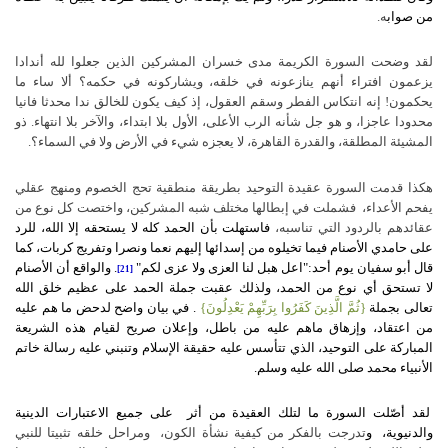
من صواب
ه.
لقد وضحت السورة الكريمة مدى خسران المشركين الذين جعلوا لله أندادا
يزعمون افتراء أنهم ينازعونه في خلقه، ويشاركونه في حكمه؟ ألا ساء ما
يحكمون
!
إنه انتكاس الفطر وسقم العقول، إذ كيف يكون للخالق ندا محدثا فانيا
محدودا عاجزا، و هو جل شأنه الرب الأعلى، الأول بلا ابتداء، والآخر بلا انتهاء. ذو
المشيئة المطلقة، والقدرة القاهرة، لا يعجزه شيء في الأرض ولا في السماء؟.
هكذا قدمت السورة عقيدة التوحيد بطريقة منطقية تحج الخصوم ومنهج عقلي
يفحم الأعداء، فشملت في إبطالها مختلف شبه المشركين، واختصت كل نوع من
عقائدهم بالردود التي تناسبه،
فاستهلت بأن الحمد كله لا يستحقه إلا الله، للرد
على حامدي الأصنام فيما تخيلوه من إسدائها إليهم نعما ونصرا وتفريج كربات، كما
قال أبو سفيان يوم أحد:"اعل هبل لنا العزى ولا عزى لكم"
. والواقع أن الأصنام
[21]
لا تستحق أي نوع من الحمد، ولذلك عقبت جملة الحمد على عظيم خلق الله
تعالى بجملة
{ثُمَّ الَّذِينَ كَفَرُوا بِرَبِّهِمْ يَعْدِلُونَ}
.
في بيان واضح لدحض ما هم عليه
من اعتقاد، وإزهاق ماهم عليه من باطل، وإعلان صريح لقيام هذه الشريعة
المباركة على التوحيد، الذي تتأسس عليه حقيقة الإسلام وتنبني عليه رسالة خاتم
الأنبياء محمد صلى الله عليه وسلم.
لقد أصّلت السورة ما لتلك العقيدة من أثر على جميع الاعتبارات الدينية
والدنيوية، و
تدرجت بالفكر من كيفية نشأة الكون، ومراحل خلقه
تثبيتا للنبي