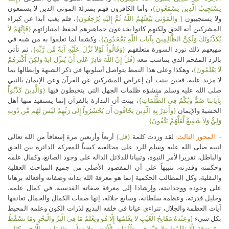
يَسْتَجِيبُ الَّذِينَ يَسْمَعُونَ}
، وأما الكافرون فهم بمنزلة الموتى الذين لا يسمعون
ولا يستجيبون
{ وَالْمَوْتَى يَبْعَثُهُمُ اللَّهُ ثُمَّ إِلَيْهِ يُرْجَعُونَ}
، فلم يغب أبدا عن كبراء
المشركين أنه الحق ولكنهم كانوا يخدعون جماهيرهم لحفظ امتيازاتهم
{فَإِنَّهُمْ لاَ
يُكَذِّبُونَكَ وَلَكِنَّ الظَّالِمِينَ بِآيات اللّهِ يَجْحَدُونَ}
، وكشفا لما تعلقوا به من شبه في
مهيعهم ذلك تورد السورة متعلقهم
{وَقَالُواْ لَوْلاَ نُزِّلَ عَلَيْهِ آيَةٌ مِّن رَّبِّهِ}
، ثم تأتي
بالرد المفحم الذي يتناسب معه
{قُلْ إِنَّ اللَّهَ قَادِرٌ عَلَى أَنْ يُنَزِّلَ آيَةً وَلَكِنَّ أَكْثَرَهُمْ
لَا يَعْلَمُونَ}
، وهكذا وعلى هذا النمط يتواصل أسلوبها في ذكر الشبهة وإبطالها بما
لا مزيد عليه، فحين بينت أن إعراض المشركين عن القرآن وعن الإيمان بالنبي
صلى الله عليه وسلم منشؤه ظلمات الجهل التي يتخبطون فيها
{وَالَّذِينَ كَذَّبُواْ
بِآياتنَا صُمٌّ وَبُكْمٌ فِي الظُّلُمَاتِ}
، بينت أن النذارة بالقرآن إنما يستفيد منها أهل
الخشية والإيمان
{وَأَنذِرْ بِهِ الَّذِينَ يَخَافُونَ أَن يُحْشَرُواْ إِلَى رَبِّهِمْ لَيْسَ لَهُم مِّن دُونِهِ
وَلِيٌّ وَلاَ شَفِيعٌ لَّعَلَّهُمْ يَتَّقُونَ}
.
- المحور الثالث:
لقد وردت كلمة
{قل}
أربعاً وأربعين مرة إسعافاً من الله تعالى
لنبيه صلى الله عليه وسلم للرد على مخالفيه كسباً للمعركة الدائرة بين الحق
والباطل، تقريرا لأمر النبوة، وتبيانا للدلائل الدالة على وجود الصانع، وكمال علمه
وحكمته وقدرته، تنبيهاً على أن المقصود الأصلي من جميع المباحث العقلية
والنقلية، وكل المطالب الحكمية إنما هو معرفة الله بذاته وصفاته وأفعاله برهانا
على وجوده ووحدانيته، وإرشادا إلى معرفة صفاته القدسية، في كمال علمه،
وجليل قدرته، وعظمة سلطانه، وسابغ جلاله، إنها صفات الكمال والجمال تعانقها
آيات العظمة والجلال، تتراءى عيانا في خلقه البديع لذرات الكون وعلمه المحيط
بكل شيء
{وَعِنْدَهُ مَفَاتِحُ الْغَيْبِ لا يَعْلَمُهَا إِلَّا هُوَ وَيَعْلَمُ مَا فِي الْبَرِّ وَالْبَحْرِ وَمَا تَسْقُطُ
مِنْ وَرَقَةٍ إِلَّا يَعْلَمُهَا وَلا حَبَّةٍ فِي ظُلُمَاتِ الْأَرْضِ وَلا رَطْبٍ وَلا يَابِسٍ إِلَّا فِي كِتَابٍ