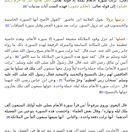
[قال]: نزلت سورة الأنعام بمكة إلا قوله تعالى:
{قل تعالوا أتل ما حرّم ربكم
عليكم}
إلى قوله تعالى:
{لعلكم تتقون}
فهذه الست آيات مدنيات"
.
[4]
- ترتيبها نزولا:
يقول العلامة ابن عاشور: "القول الأصح أنها السورة الخامسة
والخمسون في عد نزول السور، نزلت بعد سورة الحجر وقبل سورة الصافات"
.
[5]
- فضلها:
لم تنزل وفود الملائكة مشيعة لسورة إلا سورة الأنعام، وهذه خاصية
عظيمة تدل على المكانة السامقة والمنزلة الرفيعة لهذه السورة، ذلك ما رواه
جابر رضي الله عنه، حيث قال: "لما نزلت سورة الأنعام سبح رسول الله صلى الله
عليه وسلم ثم قال
" :
لقد شيع هذه السورة من الملائكة ما سد الأفق"
، وعن
[6]
أَنَسِ بْنِ مَالِكٍ رضي الله عنه، قَالَ: قَالَ رَسُولُ اللَّهِ صلى الله عليه وسلم: "نزلت
[سورة الأنعام] بمكة جملة واحدة ليلاً ونزل معها سبعون ألف
ملك قد سدّوا ما بين
الخافقين لهم زجل بالتسبيح والتحميد والتمجيد فقال رسول الله صلى الله عليه
وسلم "سبحان ربي العظيم" وخرّ ساجداً"
، و
عن ابن عباس رضي الله عنهما
[7]
قال: «نزلت سورة الأنعام بمكة ليلة، جملة واحدة، حولها سبعون ألف ملك يجأرون
حولها بالتسبيح»
.
[8]
قال البغوي: وروي مرفوعاً "من قرأ سورة الأنعام يصلي عليه أولئك السبعون ألف
ملك ليله ونهاره"، وقال بعض العلماء : واختصت هذه السورة بنوعين من الفضيلة
أحدهما : أنها نزلت دفعة واحدة ، والثاني : أنها شيعها سبعون ألفاً من الملائكة
.
[9]
ومن الأحاديث التي بينت اشتراك هذه السورة مع غيرها في الفضل ما روته