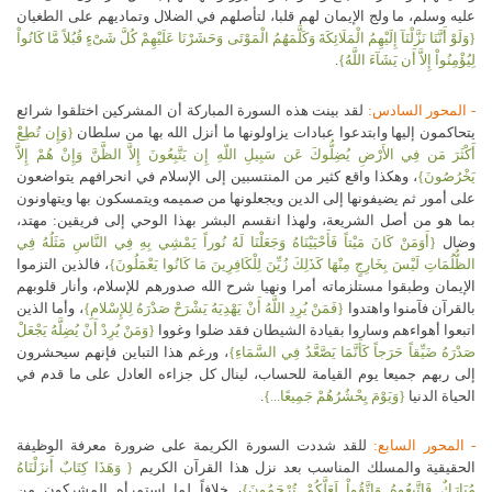
عليه وسلم، ما ولج الإيمان لهم قلبا، لتأصلهم في الضلال وتماديهم على الطغيان
{وَلَوْ أَنَّنَا نَزَّلْنَآ إِلَيْهِمُ الْمَلَائِكَةَ وَكَلَّمَهُمُ الْمَوْتَى وَحَشَرْنَا عَلَيْهِمْ كُلَّ شَىْءٍ قُبُلاً مَّا كَانُواْ
لِيُؤْمِنُواْ إِلاَّ أَن يَشَآءَ اللَّهُ}
.
- المحور السادس:
لقد بينت هذه السورة المباركة أن المشركين اختلقوا شرائع
يتحاكمون إليها وابتدعوا عبادات يزاولونها ما أنزل الله بها من سلطان
{وَإِن تُطِعْ
أَكْثَرَ مَن فِي الأَرْضِ يُضِلُّوكَ عَن سَبِيلِ اللّهِ إِن يَتَّبِعُونَ إِلاَّ الظَّنَّ وَإِنْ هُمْ إِلاَّ
يَخْرُصُونَ}
، وهكذا واقع كثير من المنتسبين إلى الإسلام في انحرافهم يتواضعون
على أمور ثم يضيفونها إلى الدين ويجعلونها من صميمه ويتمسكون بها ويتهاونون
بما هو من أصل الشريعة، ولهذا انقسم البشر بهذا الوحي إلى فريقين: مهتد،
وضال
{أَوَمَنْ كَانَ مَيْتاً فَأَحْيَيْنَاهُ وَجَعَلْنَا لَهُ نُوراً يَمْشِي بِهِ فِي النَّاسِ مَثَلُهُ فِي
الظُّلُمَاتِ لَيْسَ بِخَارِجٍ مِنْهَا كَذَلِكَ زُيِّنَ لِلْكَافِرِينَ مَا كَانُوا يَعْمَلُونَ}
، فالذين التزموا
الإيمان وطبقوا مستلزماته أمرا ونهيا شرح الله صدورهم للإسلام، وأنار قلوبهم
بالقرآن فآمنوا واهتدوا
{فَمَنْ يُرِدِ اللَّهُ أَنْ يَهْدِيَهُ يَشْرَحْ صَدْرَهُ لِلإِسْلامِ}
، وأما الذين
اتبعوا أهواءهم وساروا بقيادة الشيطان فقد ضلوا وغووا
{وَمَنْ يُرِدْ أَنْ يُضِلَّهُ يَجْعَلْ
صَدْرَهُ ضَيِّقاً حَرَجاً كَأَنَّمَا يَصَّعَّدُ فِي السَّمَاءِ}
، ورغم هذا التباين فإنهم سيحشرون
إلى ربهم جميعا يوم القيامة للحساب، لينال كل جزاءه العادل على ما قدم في
الحياة الدنيا
{وَيَوْمَ يِحْشُرُهُمْ جَمِيعًا...}
.
- المحور السابع:
للقد شددت السورة الكريمة على ضرورة معرفة الوظيفة
الحقيقية والمسلك المناسب بعد نزل هذا القرآن الكريم
{ وَهَذَا كِتَابٌ أَنزَلْنَاهُ
مُبَارَكٌ فَاتَّبِعُوهُ وَاتَّقُواْ لَعَلَّكُمْ تُرْحَمُونَ}
، خلافاً لما استمرأه المشركون من