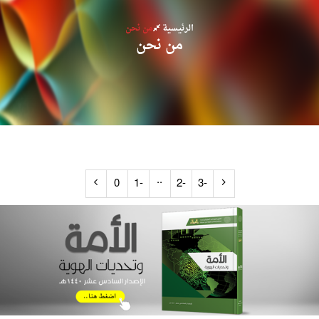
الرئيسية
من نحن
من نحن
..
0
-1
-2
-3