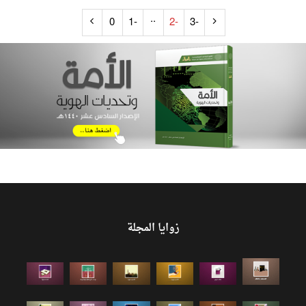
..
0
-1
-2
-3
زوايا المجلة