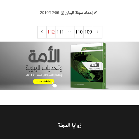
إعداد مجلة البيان
2010/12/06
..
112
111
110
109
زوايا المجلة