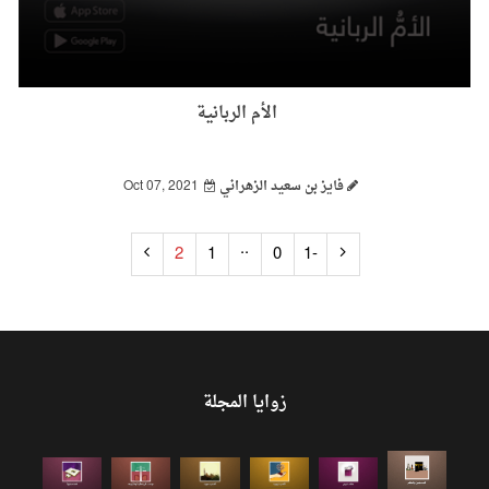
الأم الربانية
فايز بن سعيد الزهراني
Oct 07, 2021
..
2
1
0
-1
زوايا المجلة