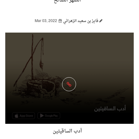
الصّهر الصًالح
فايز بن سعيد الزهراني
Mar 03, 2022
أدب الساقيتين