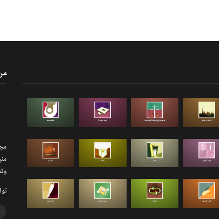
من
مجلة
منب
وتذ
توا