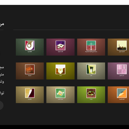
من
مجلة
منب
وتذ
توا