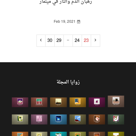
رهبان الدم والنار في مينمار
Feb 19, 2021
..
30
29
24
23
زوايا المجلة