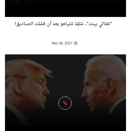
"نفتالي بينت".. مُنّقِذ نتنياهو بعد أن فشلت الصناديق!
Mar 28, 2021